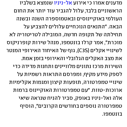
מדענים אמרו כי אירוע 
אל-ניניו
 שנמצא בשלביו 
הראשוניים בלבד, עלול להגביר עוד יותר את החום 
העולמי באוקיינוסים ובאטמוספרה השנה ובשנה 
הבאה. "התנאים הנוכחיים עלולים להצביע על 
תחילתה של תקופה חדשה, המובילה לטריטוריה לא 
מוכרת", אמר קרלו בונטמפו, מנהל שירות קופרניקוס 
לשינויי אקלים (C3S), גוף של האיחוד האירופי המנטר 
את מצב האקלים הגלובלי והאירופי בזמן אמת. 
השירות מרכז נתונים מלוויינים ותחנות מדידה כדי 
לספק מידע מקיף, ומפרסם התראות רשמיות על 
שינויי טמפרטורה, תופעות קיצון ומגמות אקלימיות 
ארוכות-טווח. "עם טמפרטורות האוקיינוס ברמות 
אלה ואל-ניניו באופק, סביר להניח שנראה שיאי 
טמפרטורה נוספים בחודשים הקרובים", הוסיף 
בונטמפו.