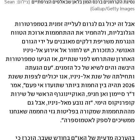
נסיגת הקרחונים ברכס המון בלאן שבאלפים הצרפתיים
(
צילום: Sean 
)
Gallup/Getty Images
אבל זה יכול גם לגרום לעלייה זמנית בטמפרטורות 
הגלובליות, ולהחמיר את ההתחממות ארוכת הטווח 
הנגרמת משריפת דלקים מאובנים על ידי הגורם 
האנושי. כתזכורת, יש לחזור אל אירוע אל-ניניו 
האחרון שהתרחש לפני שנתיים, אז הגיעו טמפרטורות 
היבשה והים לשיא של כל הזמנים. "עם הגעתה 
ותחילתה של שנת אל-ניניו, אנו יכולים לצפות ששנת 
2026 תהיה בין החמות ביותר שתועדו אי פעם", אמר 
ד"ר סיימון ואן חניפ, האוקיינוגרף הראשי של שירות 
קופרניקוס הימי. "זה נובע מאל-ניניו, אבל גם 
מההתחממות שמקורה בפליטות גזי החממה שאנחנו 
ממשיכים לספק לאטמוספרה".
בהערכה מדעית של האו"ם בחודש שעבר, הוכרז כי 