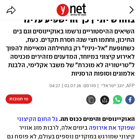
האוקיינוסים בעולם שברו שיא חום
בחודש יוני | כך זה ישפיע עלינו
השיאים ההיסטוריים נרשמו באוקיינוסים וגם בים
התיכון, וחתמו חצי שנה חסרת תקדים. כעת,
כשתופעת "אל-ניניו" רק בתחילתה ומאיימת להפוך
לאירוע קיצוני במיוחד, המדענים מזהירים מכניסה
ל"טריטוריה לא מוכרת" של משבר אקלימי, הלבנת
אלמוגים וסופות הרסניות
AFP
,
יוגב ישראלי
| פורסם:
02.07.26 | 04:27
10 תגובות
האוקיינוסים והימים ככוס תה.
גל החום הקיצוני
שפוקד את אירופה
 בימים אלה, לרבות מזג אוויר 
קיצוני שמורגש במוקדים נוספים בעולם, לא פוסח גם 