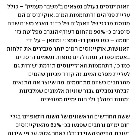
האוקיינוסים בעולם נמצאים ב"משבר מעמיק" – כולל 
עליית פני הים והתחממות המים. אוקיינוסים הם 
מווסת מרכזי של האקלים של כדור הארץ משום שהם 
סופגים כ-90% מהחום העודף הנגרם מפליטת גזי 
חממה – כמו פחמן דו-חמצני ומתאן – על ידי 
האנושות. אוקיינוסים חמים יותר מגבירים את הלחות 
באטמוספרה, ומתדלקים סופות וגשמים הרסניים. 
כמו כן, התחממות האוקיינוסים תורמת ישירות גם 
לעליית מפלס המים. זה קורה מכיוון שהמים 
מתרחבים כשהם מתחממים, מה שיוצר את התנאים 
הבלתי נסבלים עבור שוניות אלמוגים שמלבינות 
ומתות במהלך גלי חום ימיים ממושכים.
ששת החודשים הראשונים של השנה התאפיינו בגלי 
חום ימיים נרחבים שפגעו בכ-82% מהאוקיינוסים 
בעולם, ההיקף השני בגודלו לאחר 2024, על פי שירות 