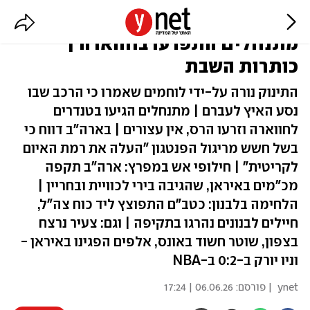
תינוק פלסטיני נהרג מאש צה"ל;
מתנחלים התפרעו בחווארה |
כותרות השבת
התינוק נורה על-ידי לוחמים שאמרו כי הרכב שבו
נסע האיץ לעברם | מתנחלים הגיעו בטנדרים
לחווארה וזרעו הרס, אין עצורים | בארה"ב דווח כי
בשל חשש מריגול הפנטגון "העלה את רמת האיום
לקריטית" | חילופי אש במפרץ: ארה"ב תקפה
מכ"מים באיראן, שהגיבה בירי לכוויית ובחריין |
הלחימה בלבנון: כטב"ם התפוצץ ליד כוח צה"ל,
חיילים לבנונים נהרגו בתקיפה | וגם: צעיר נרצח
בצפון, שוטר חשוד באונס, אלפים הפגינו באיראן -
וניו יורק ב-0:2 ב-NBA
ynet
| פורסם:
06.06.26 | 17:24