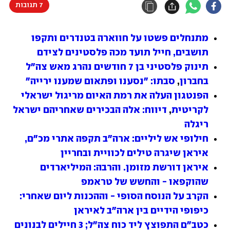
7 תגובות
מתנחלים פשטו על חווארה בטנדרים ותקפו 
תושבים, חייל תועד מכה פלסטינים לצידם
תינוק פלסטיני בן 7 חודשים נהרג מאש צה"ל 
בחברון
, 
סבתו: "נסענו ופתאום שמענו ירייה"
הפנטגון העלה את רמת האיום מריגול ישראלי 
לקריטית
, 
דיווח: אלה הבכירים שאחריהם ישראל 
ריגלה
חילופי אש ליליים: ארה"ב תקפה אתרי מכ"ם, 
איראן שיגרה טילים לכוויית ובחריין
איראן דורשת מזומן. והרבה: המיליארדים 
שהוקפאו - והחשש של טראמפ
הקרב על הנוסח הסופי - וההכנות ליום שאחרי: 
כיפופי הידיים בין ארה"ב לאיראן
כטב"ם התפוצץ ליד כוח צה"ל; 3 חיילים לבנונים 