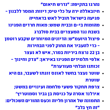
נהרגו בתקיפה: "נדרש תיאום"
חיזבאללה ירה על כלי טיס; דיווח: המסר ללבנון - 
פגיעה בישראל תוביל לאש בדאחייה
מהומות בי-ם ובבית שמש: מאות חרדים הפגינו 
בשבת נגד המעצרים בבית סולברג
פיצול היועמ"ש: הדיונים המיוחדים שקבע רוטמן 
- כדי להעביר את החוק לפני הבחירות
בן 22 נרצח ביריות במרר, איש לא נעצר
אלפי תלמידים הפגינו באיראן: "צדק וחינוך - 
זכותנו הבלתי מעורערת"
שוטר נעצר בחשד לאונס זוגתו לשעבר, גם היא 
שוטרת
צרפת תחקור פשעי מלחמה ועינויים במשט; 
אירלנד אסרה על כניסת בן גביר וסמוטריץ'
התמונה של אהרון חליוה וכעס ההורים השכולים: 
"זה חץ בלב"