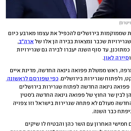
ויטרס
)
עד סוף שנת 2023 צפוי מספר השגרירויות שממוקמות בירושלים להכפיל את עצמו מארבע כיום 
ארה"ב
, 
 כמתוכנן, עד סוף השנה יעברו לבירה גם שגרירויות 
ו
סיירה לאון
.
בשבוע הבא צפוי להגיע לישראל ג'יימס מרפה, ראש ממשלת פפואה גינאה החדשה, מדינת איים 
, ולפתוח שגרירות בירושלים. 
כפי שפורסם לראשונה 
, ההחלטה של פפואה גינאה החדשה לפתוח שגרירות בירושלים 
סוכמה בשיחת טלפון בין שר החוץ אלי כהן לבין שר החוץ של פפואה גינאה החדשה ג'סטין 
טקאצ'נקו (Tkatchenko). פפואה גינאה החדשה מעולם לא פתחה שגרירות בישראל וזו צפויה 
יפתח כבר השנה.
נשיא סיירה לאון יוליוס מאדה שוחח ביום חמישי האחרון עם השר כהן והבטיח לו שיקים 