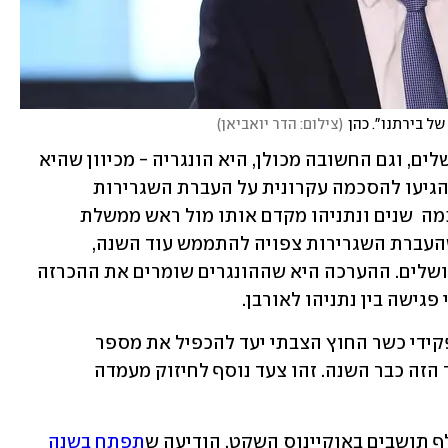
ל בירתנו". כהן
(
צילום: הדר יואביאן
)
השגרירות הרביעית שצפויה לעבור לירושלים, וגם החשובה מכולן, היא הונגריה - מכיוון שהיא 
חברה באיחוד האירופי. ישראל והונגריה הגיעו להסכמה עקרונית על העברת השגרירות 
לירושלים. מדובר במהלך שמתבשל כבר כמה  שנים ונתניהו מקדם אותו מול ראש ממשלת 
הונגריה ויקטור אורבן. ההבנה בישראל שהעברת השגרירות צפויה להתממש עוד השנה, 
והונגריה תצטרך לאתר מבנה מתאים בירושלים. ההערכה היא שההונגרים שומרים את ההכרזה 
פגישה בין נתניהו לאורבן.
השר כהן מסר ביום שישי כי "מתחילת תפקידי כשר החוץ הצבתי יעד להכפיל את מספר 
השגרירויות בירושלים, ואנחנו בדרך ליעד הזה כבר השנה. זהו צעד נוסף לחיזוק מעמדה 
תפתח בשנה 