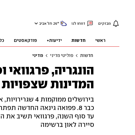
מבזקים
דווחו לנו
°
26
תל אביב
ראשי
חדשות
ידיעות+
פודקאסטים
כל
חדשות
פוליטי מדיני
מדיני
הונגריה, פרגוואי 
המדינות שצפויות 
בירושלים ממוקמות
כבר 8. פפואה גינאה החדשה תפ
עד סוף השנה, פרגוואי תשיב את ה
סיירה לאון ברשימה