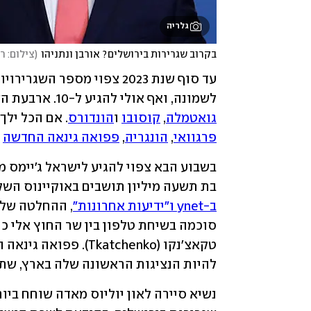
גלריה
בקרוב שגרירות בירושלים? אורבן ונתניהו
(
צילום: ר
לשמונה, ואף אולי להגיע ל-10. ארבעת השגרירויות שכבר נמצאות בבירה הן אלו של 
גואטמלה
, 
קוסובו
 ו
הונדורס
. אם הכל ילך
פרגוואי
, 
הונגריה
, 
פפואה גינאה החדשה
 
בת תשעה מיליון תושבים באוקיינוס השקט
ב-ynet ו"ידיעות אחרונות"
להיות הנציגות הראשונה שלה בארץ, שת