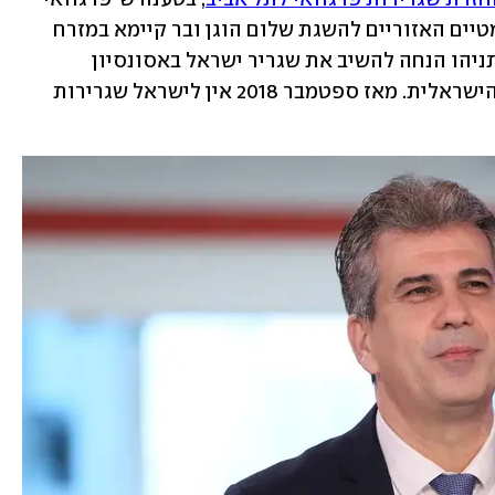
רוצה לתרום להגברת המאמצים הדיפלומטיים האזוריים להשגת שלום הוגן ובר קיימא במזרח 
התיכון". ישראל זעמה אז על ההחלטה ונתניהו הנחה להשיב את שגריר ישראל באסונסיון 
להתייעצויות, ואף לסגור את השגרירות הישראלית. מאז ספטמבר 2018 אין לישראל שגרירות 