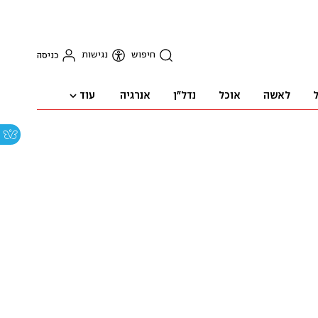
חיפוש
נגישות
כניסה
עוד
ל
לאשה
אוכל
נדל"ן
אנרגיה