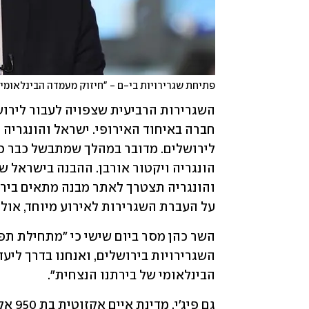
פתיחת שגרירויות בי-ם - "חיזוק מעמדה הבינלאומי ש
על העברת השגרירות לאירוע מיוחד, אולי 
הבינלאומי של בירתנו הנצחית".
גם פיג'י, מדינת איים אקזוטית בת 950 אלף תושבים באוקיינוס השקט, הודיעה ש