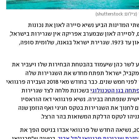
(
צילום: shutterstock
)
כחלק מהמאמצים לחזק את היחסים בין שתי המדינות הביע נשיא סיירה לאון את נכונות 
ממשלתו להקים שגרירות בירושלים. כיום, לסיירה לאון שבמערב אפריקה אין שגרירות בישראל, 
ואילו לישראל הייתה שגרירות בסיירה לאון עד 1973. שגרירת ישראל בגאנה, שלומית סופה, 
נשיא פרגוואי החדש סנטיאגו פנייה הודיע לשר כהן שיעמוד בהבטחת הבחירות שלו ויעביר את 
שגרירות פרגוואי לירושלים עוד השנה. במקביל, ישראל תפתח מחדש את השגרירות שלה 
באסונסיון, בירת פרגוואי, לאחר שנסגרה לפני חמש שנים. כבר בחודש מאי 2018 העבירה פרגוואי 
תחה בגן הטכנולוגי
 בשכונת מלחה לצד שגרירות 
גואטמלה. היא הייתה אז השגרירות השלישית שנפתחה בבירה. נשיא פרגוואי דאז הוראסיו 
קארטס, שהיה ידיד ישראל, הגיע לירושלים לחנוך את השגרירות בטקס חגיגי ואף הוזמן שנה 
תניהו לטקס הדלקת המשואות בהר הרצל.
ארבעה חודשים לאחר מכן, בספטמבר 2018, נשיאה החדש של פרגוואי אבדו בניטס הפך את 
חזרת שגרירות פרגוואי לתל אביב
, בטענה ש"פרגוואי 