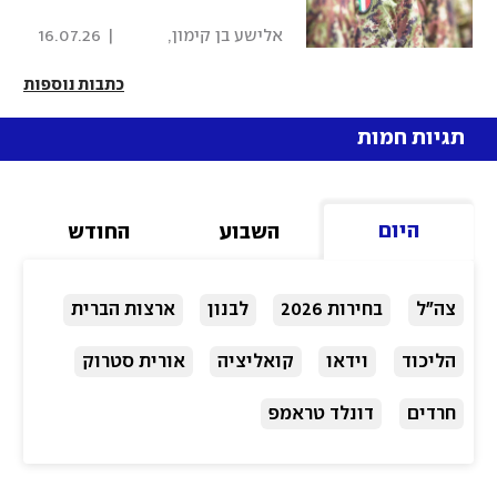
 אלישע בן קימון, 
|
16.07.26
איתמר אייכנר 
כתבות נוספות
תגיות חמות
היום
השבוע
החודש
צה"ל
בחירות 2026
לבנון
ארצות הברית
הליכוד
וידאו
קואליציה
אורית סטרוק
חרדים
דונלד טראמפ