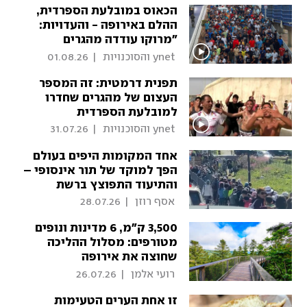
הכאוס במובלעת הספרדית,
ההלם באירופה - והעדויות:
"מרוקו עודדה מהגרים
להסתנן, הם נדהמו"
 ynet והסוכנויות 
|
01.08.26
תפנית דרמטית: זה המספר
העצום של מהגרים שחדרו
למובלעת הספרדית
 ynet והסוכנויות 
|
31.07.26
אחד המקומות היפים בעולם
הפך למוקד של תור אינסופי –
והתיעוד התפוצץ ברשת
 אסף רוזן 
|
28.07.26
3,500 ק"מ, 6 מדינות ונופים
מטורפים: מסלול ההליכה
שחוצה את אירופה
 רועי אלמן 
|
26.07.26
זו אחת הערים הטעימות