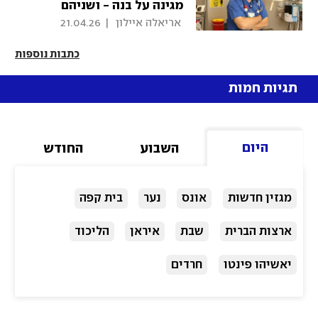
מגינה על בנה - ושניהם
ירויים"
 אריאלה איילון 
|
21.04.26
כתבות נוספות
תגיות חמות
היום
השבוע
החודש
מגזין חדשות
אונס
נער
בית קפה
ארצות הברית
שבת
איראן
הליכוד
יאשיהו פינטו
חרדים