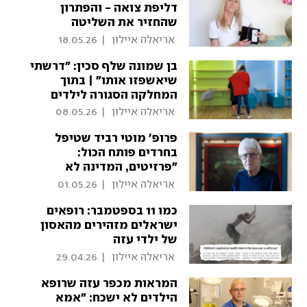
דליפת צואה - והפתרון
שהחזיר את השליטה
 אריאלה איילון 
|
18.05.26
בן שמונה שלף סכין: "דרשתי
שיאשפזו אותו" | בתוך
המחלקה הסגורה לילדים
 אריאלה איילון 
|
08.05.26
פרופ' מוטי רביד שטיפל
בחרדים פותח הכול:
"פרזיטים, המדינה לא
מעניינת אותם"
 אריאלה איילון 
|
01.05.26
כמו 11 בספטמבר: רופאים
ישראלים מזהירים מהאסון
של ילדי עזה
 אריאלה איילון 
|
29.04.26
המראות מכפר עזה שרופא
הילדים לא ישכח: "אמא