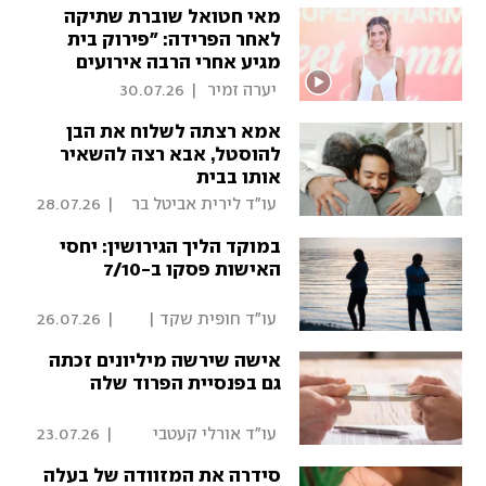
מאי חטואל שוברת שתיקה
לאחר הפרידה: "פירוק בית
מגיע אחרי הרבה אירועים
שקורים, 'המירוץ למיליון'
 יערה זמיר 
|
30.07.26
היה אחד מהם"
אמא רצתה לשלוח את הבן
להוסטל, אבא רצה להשאיר
אותו בבית
 עו"ד לירית אביטל בר 
|
28.07.26
נתן 
במוקד הליך הגירושין: יחסי
האישות פסקו ב-7/10
 עו"ד חופית שקד | 
|
26.07.26
פסקדין 
אישה שירשה מיליונים זכתה
גם בפנסיית הפרוד שלה
 עו"ד אורלי קעטבי 
|
23.07.26
עמיר | פסקדין 
סידרה את המזוודה של בעלה