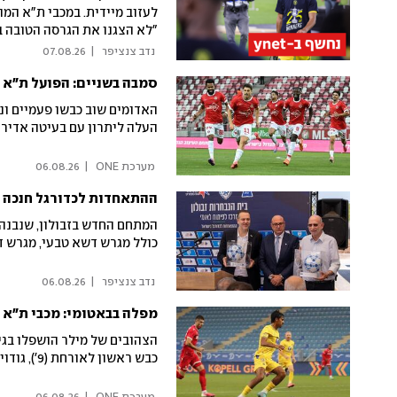
לעזוב מיידית. במכבי ת"א המו
"לא הצגנו את הגרסה הטובה ב
 נדב צנציפר 
|
07.08.26
סמבה בשניים: הפועל ת"א גברה 0:2 על 
האדומים שוב כבשו פעמיים ו
העלה ליתרון עם בעיטה אדירה (5'). אלקוקין הכפיל בביצוע יפהפה 
 מערכת ONE 
|
06.08.26
ההתאחדות לכדורגל חנכה ב
המתחם החדש בזבולון, שנבנה 
כולל מגרש דשא טבעי, מגרש 
 נדב צנציפר 
|
06.08.26
מפלה בבאטומי: מכבי ת"א הובסה 3:0 לצס
הצהובים של מילר הושפלו בגיא
כבש ראשון לאורחת (9'), גודוי הכפיל (29') וסווארטס חתם (90')