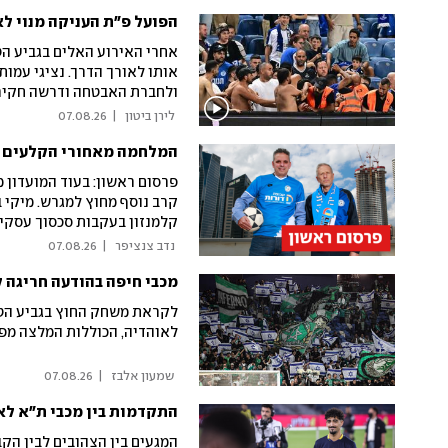
הפועל פ"ת העניקה מנוי לא
אחרי האירוע האלים בגביע הט
אותו לאורך הדרך. נציגי עמו
ולחברת האבטחה ודרשה חקירה
אינם מתקבלים על הדעת - תה
 לירן ביטון 
|
07.08.26
המלחמה מאחורי הקלעים בע
פרסום ראשון: בעוד המועדון 
קרב נוסף מחוץ למגרש. מיקי ב
קלמנזון בעקבות סכסוך עסקי. 
המשותפת ולנשל אותו מנכסיו:
 נדב צנציפר 
|
07.08.26
פליליים, מיקי מעולם לא היה 
מכבי חיפה בהודעה חריגה ל
לקראת משחק החוץ בגביע הטוט
לאוהדיה, הכוללות המלצה מפ
 שמעון אלבז 
|
07.08.26
התקדמות בין מכבי ת"א לאל
המגעים בין הצהובים לבין הק