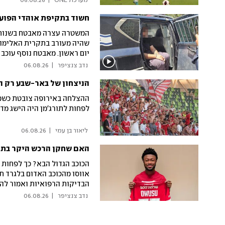
 מערכת ONE 
|
06.08.26
חשוד בתקיפת אוהדי הפועל
שהיה מעורב בתקרית האלימה 
יום ראשון. מאבטח נוסף עוכב 
 נדב צנציפר 
|
06.08.26
הניצחון של באר-שבע רק ה
ההצלחה באירופה צובטת כשמב
לפחות לתורג'מן היה הישג מדי
 ליאור בן עמי 
|
06.08.26
האם שחקן הרכש היקר בתו
הכוכב הגדול הבא? כך לפחות 
הבדיקות הרפואיות ואמור להיכ
 נדב צנציפר 
|
06.08.26