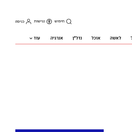
חיפוש
נגישות
כניסה
עוד
לאשה
אוכל
נדל"ן
אנרגיה