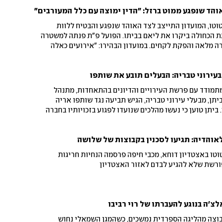
והד שנפגע ממוט ברזל: "הדין ימוצה עם כלל המעורבים"
וטו, המועדון התייצב לצד האוהד שנפגע והבטיח ללוות
תת הכחולה ביקרו את ליאם בביתו. הפועל פ"ת פנתה למשטרה
 מלאה והפקת לקחים. במועדון הבהירו: "אירועים כאלה
יה אפס סובלנות"
ירוני טבריה: הבעלים תובע את שותפו
מתמודד עם פרשת העירויים והדיונים בהתאחדות, מתנהל
יתן, מבעלי עירוני טבריה, הגיש תביעה נגד שותפו אריה
ביתן טוען כי נעשו מהלכים שנועדו לפגוע בזכויותיו בחברה
 "אירועים חמורים". קלמזון בתגובה: "יש חשדות למעשים
שותף עסקי או בעל מניות בקבוצת דורות"
אוהדיה: תגיעו לסכנין בקבוצות של שלושה
ו באצטדיון דוחא, מכבי חיפה פרסמה הנחיות חריגות
ורשת שלא להגיע לבדם לאזור האצטדיון
צ'ה בנוגע להעברתו של רוי רביבו
בוצה מהליגה הספרדית נמשכים, כשהמגן השמאלי נחוש