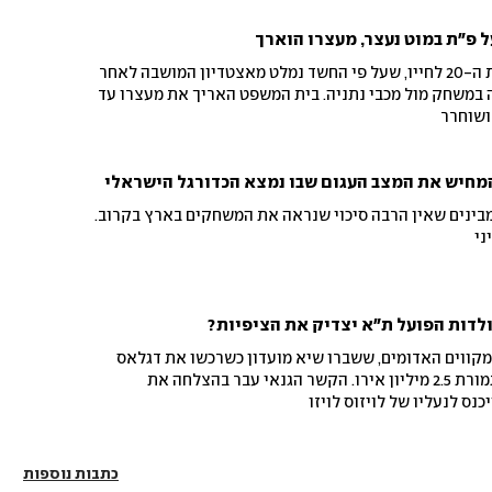
 פ"ת במוט נעצר, מעצרו הוארך
המשטרה עצרה מאבטח בשנות ה-20 לחייו, שעל פי החשד נמלט מאצטדיון המושבה לאחר
במשחק מול מכבי נתניה. בית המשפט האריך את מעצרו עד
ושוחרר
מחיש את המצב העגום שבו נמצא הכדורגל הישראלי
ינים שאין הרבה סיכוי שנראה את המשחקים בארץ בקרוב.
ני
לדות הפועל ת"א יצדיק את הציפיות?
מקווים האדומים, ששברו שיא מועדון כשרכשו את דגלאס
אווסו מהכוכב האדום בלגרד תמורת 2.5 מיליון אירו. הקשר הגנאי עבר בהצלחה את
נס לנעליו של לויזוס לויזו
כתבות נוספות