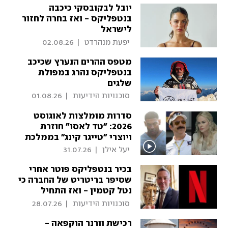
יובל לבקובסקי כיכבה
בנטפליקס - ואז בחרה לחזור
לישראל
 יפעת מנהרדט 
|
02.08.26
מטפס ההרים הנערץ שכיכב
בנטפליקס נהרג במפולת
שלגים
 סוכנויות הידיעות 
|
01.08.26
סדרות מומלצות לאוגוסט
2026: "טד לאסו" חוזרת
ויוצרי "טייגר קינג" בממלכת
הזוחלים
 יעל אילן 
|
31.07.26
בכיר בנטפליקס פוטר אחרי
שסיפר בריטריט של החברה כי
נטל קטמין - ואז התחיל
הבלגן
 סוכנויות הידיעות 
|
28.07.26
רכישת וורנר הוקפאה -