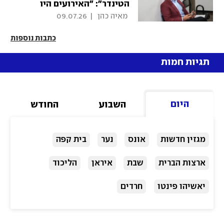
הטינדר": "האירועים היו
בחו"ל"
 מאיה כהן 
|
09.07.26
כתבות נוספות
תגיות חמות
היום
השבוע
החודש
מגזין חדשות
אונס
נער
בית קפה
ארצות הברית
שבת
איראן
הליכוד
יאשיהו פינטו
חרדים