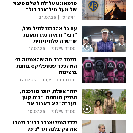
פרמאונט עלולה לשלם פיצוי
של מעל מיליארד דולר
 רויטרס 
|
24.07.26
עם כל אהבתנו לוויל פרל,
"הנץ" נראית כמו תאונת
שרשרת טלוויזיונית
 סמדר שילוני 
|
17.07.26
בניגוד לכל מה שהאמינה בו:
המהפכה שנטפליקס בוחנת
ברצינות
 סוכנויות הידיעות 
|
12.07.26
יותר אפלה, יותר מורכבת,
ועדיין מנחמת: "בית קטן
בערבה" לא תאכזב את
המעריצים
 סמדר שילוני 
|
10.07.26
ילדי המיליארדר לבייב ביטלו
את הקובלנה נגד "נוכל