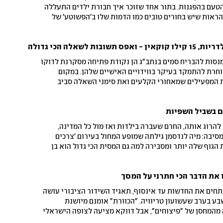
 הטעם בהפגנות. בתור אחד שזוכר איך חבורת ילדים התעללה
להראות שיש בחורים טובים כמו הדמות שלו ב'הפשוטע' של
ת לשאלה הכי גדולה
נסות להבריח סמים בנתב"ג הן נקודת פתיחה מסקרנת לדוקו
בוחרת להתמקד בעיקר בווידויים האישיים שלהן. במקום
ת המפעילים שמאחורי הקלעים ואת סימני השאלה סביב
 אנושי מוכר - ומחמיצה את התמונה הגדולה
ם בשביל השפיות
החייל שכיוון אליה נשק ואיים להרוג אותה, החרם שעברה בילדות ואז מול כל המדינה,
והפרידה מאבא שמת באמצע מסיבה: מיה לנדסמן גילתה שמופע המחול בעירום 'צרכים
הגוף שלה יותר ומסבירה למה גם המסית הכי גדול הוא בן
חים את החדשות עד אינסוף, תאגיד השידור הציבורי עושה
ע בערב שעשועון טריוויה. "הכוורת" אומנם מיושנת
מהמחסן של "פיצוחים", אבל דווקא מציעה לצופה הישראלי
ר: שעה בלי פאנלים, פרשנים והתקף חרדה מתמשך