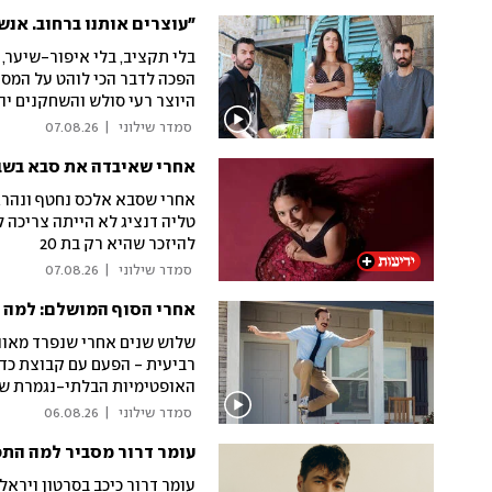
"עוצרים אותנו ברחוב. אנ
בלי תקציב, בלי איפור-שיער, 
הפכה לדבר הכי לוהט על המסך 
היוצר רעי סולש והשחקנים יהו
לכוכבים ("בארוחות שישי מתוו
 סמדר שילוני 
|
07.08.26
שאיפות ל-40 פרקים חדשים באופק: "יש לי כבר את התוכנית בראש"
אחרי שאיבדה את סבא בשבי
אחרי שסבא אלכס נחטף ונהרג
טליה דנציג לא הייתה צריכה 
להיזכר שהיא רק בת 20
 סמדר שילוני 
|
07.08.26
אחרי הסוף המושלם: למה ב
שלוש שנים אחרי שנפרד מאוהדי
רביעית - הפעם עם קבוצת כד
האופטימיות הבלתי-נגמרת ש
לספר - או שהיא פשוט מנסה 
 סמדר שילוני 
|
06.08.26
עומר דרור מסביר למה התפ
עומר דרור כיכב בסרטון וירא