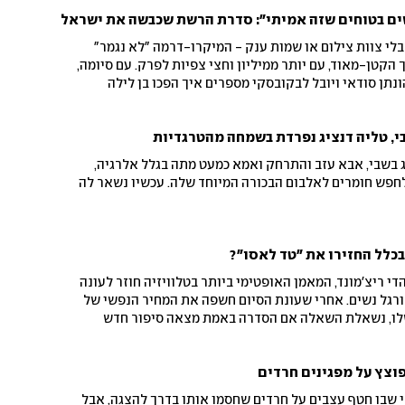
שים בטוחים שזה אמיתי": סדרת הרשת שכבשה את ישראל
בלי צוות צילום או שמות ענק - המיקרו-דרמה "לא נגמר"
הקטן-מאוד, עם יותר ממיליון וחצי צפיות לפרק. עם סיומה,
נתן סודאי ויובל לבקובסקי מספרים איך הפכו בן לילה
כחים אם הם צריכים להיות יחד"), ומדברים על העתיד - עם
, טליה דנציג נפרדת בשמחה מהטרגדיות
 בשבי, אבא עזב והתרחק ואמא כמעט מתה בגלל אלרגיה,
לחפש חומרים לאלבום הבכורה המיוחד שלה. עכשיו נשאר לה
כלל החזירו את "טד לאסו"?
 ריצ'מונד, המאמן האופטימי ביותר בטלוויזיה חוזר לעונה
ורגל נשים. אחרי שעונת הסיום חשפה את המחיר הנפשי של
לו, נשאלת השאלה אם הסדרה באמת מצאה סיפור חדש
לשחזר את אחד מלהיטי הסטרימינג הגדולים של העשור
וצץ על מפגינים חרדים
לי שבו חטף עצבים על חרדים שחסמו אותו בדרך להצגה, אבל