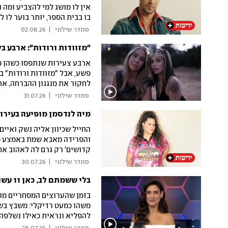
אין לו מושג למי להצביע ומה
בו בבית הספר, יותר בוער לו 
כאן 11 ולמצוא כבר מישהי שלא תיבהל מהרצון להפוך לאבא - ובהקדם
 סמדר שילוני 
|
02.08.26
"מזוודות ורודות": ארבע בלדריות, 15 קילו קוקאין - ואפס תשובו
ארבע צעירות שנתפסו כשהן מ
פשע, אבל "מזוודות ורודות" 
לחקור את מנגנון ההברחה, א
החקירה, היא נשארת עם סיפור
 סמדר שילוני 
|
31.07.26
מיה לנדסמן מופיעה בעירו
קדושים' רק גרם לה לאהוב את 
אדם
 סמדר שילוני 
|
30.07.26
בלי ששמתם לב, כאן 11 עשו את הדבר הכי חתרני על המסך
בזמן שהערוצים המסחריים מות
משהו כמעט רדיקלי: משבץ בשב
להפליא ונראית כאילו נשלפה 
המותש משהו שהפך למצרך נדי