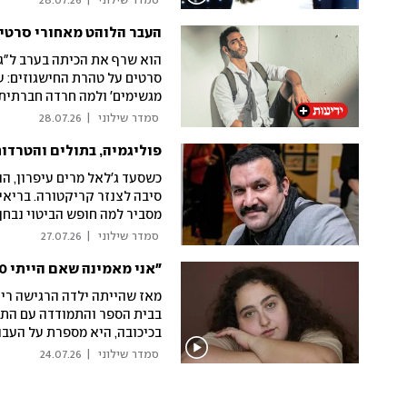
 סמדר שילוני 
|
28.07.26
העבר הלוהט מאחורי סרטי
מגשימים' ולמה חרדה חברתית
 סמדר שילוני 
|
28.07.26
פוליגמיה, בתולים והטרדו
כשסעד ג'לאל מרים עיפרון, הו
סיבה לצנזר קריקטורה. בריאי
מסביר למה חופש הביטוי נבחן 
על מה שאני מסכים איתו - אני
 סמדר שילוני 
|
27.07.26
"אני מאמינה שאם הייתי 50 קילו פחות, היו לי הרבה יותר אודישנים"
סביב עבודתו עם אמנים מישרא
הוא מביט על מלחמות
מאז שהייתה ילדה הרגישה רי
בבית הספר והתמודדה עם התקפ
בכיכובה, היא מספרת על העבו
כסף"), על דימוי הגוף ועל הק
 סמדר שילוני 
|
24.07.26
אומרת 'בחיים לא ארד במשקל'
לעשות"