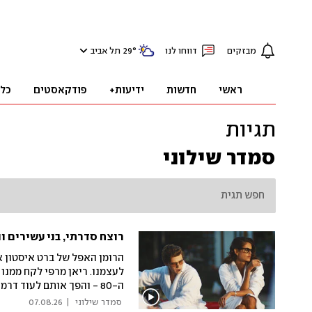
מבזקים
דווחו לנו
°
29
תל אביב
ראשי
חדשות
ידיעות+
פודקאסטים
כל
תגיות
סמדר שילוני
רוצח סדרתי, בני עשירים ו
הרומן האפל של ברט איסטון אל
לעצמנו. ריאן מרפי לקח ממנו
ה-80 - והפך אותם לעוד ד
נהדר, אבל בדרך היא מאבדת 
 סמדר שילוני 
|
07.08.26