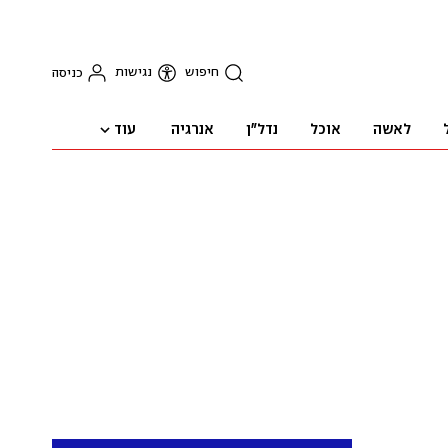
חיפוש
נגישות
כניסה
עוד
לאשה
אוכל
נדל"ן
אנרגיה