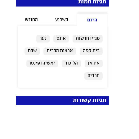
תגיות חמות
השבוע
החודש
היום
מגזין חדשות
אונס
נער
בית קפה
ארצות הברית
שבת
איראן
הליכוד
יאשיהו פינטו
חרדים
תגיות קשורות