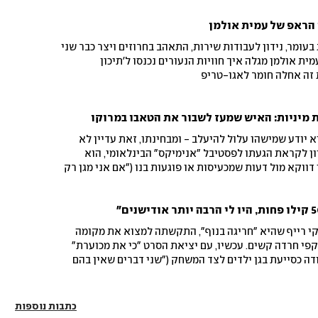
 הראפ של עמית אולמן
הוא שרף את הכיתה בערב ל"ג בעומר, נידון לעבודות שירות, התאהב בחרוזים ויצר כבר שני
סרטים על טהרת החישגוזים: עמית אולמן מגלה איך חוויות הנעורים נכנסו ל'תיכון
 זה אחלה חומר לאגו-טריפ
ת מיניות: האיש שמעז לשבור את הטאבו במרוקו
א יודע שמישהו עלול להיעלב - ומבחינתו, זאת עדיין לא
ון לקראת הגעתו לפסטיבל "אנימיקס" הבינלאומי, הוא
דווקא מול דעות שמכעיסות או פוגעות בנו ("אם אני מגן רק
 מגן על הטעם שלי, לא על החופש"), משרטט את הגבול שבין
ביקורת להסתה, מדבר על הצנזורה העצמית שמייצרת תרבות ה-Woke, מתייחס לביקורת
ל, ומשתף כיצד מות בנו בן השש מסרטן שינה את האופן שבו
קי רייף שהיא "חריגה בנוף", התקשתה למצוא את מקומה
י חרדה קשים. עכשיו, עם יציאת הסרט "כי את מכוערת"
דה כסייעת בגן ילדים לצד המשחק ("שני דברים שאין בהם
ושי למצוא עבודה כשאת לא "במידה הנכונה": "זה לא שאני
, אבל זה חלק מהאישיות שלי. יש אישיות של שמנה, אין מה
כתבות נוספות