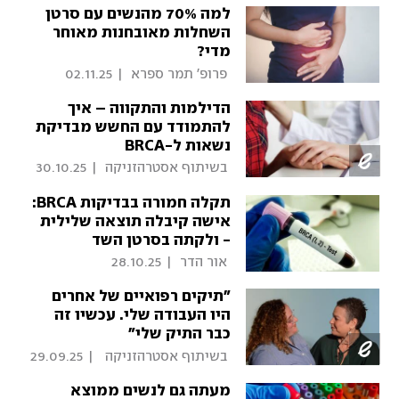
למה 70% מהנשים עם סרטן
השחלות מאובחנות מאוחר
מדי?
 פרופ' תמר ספרא 
|
02.11.25
הדילמות והתקווה – איך
להתמודד עם החשש מבדיקת
נשאות ל-BRCA
 בשיתוף אסטרהזניקה 
|
30.10.25
תקלה חמורה בבדיקות BRCA:
אישה קיבלה תוצאה שלילית
- ולקתה בסרטן השד
 אור הדר 
|
28.10.25
"תיקים רפואיים של אחרים
היו העבודה שלי. עכשיו זה
כבר התיק שלי"
 בשיתוף אסטרהזניקה 
|
29.09.25
וחברת MSD 
מעתה גם לנשים ממוצא