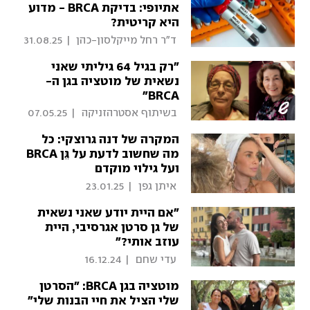
אתיופי: בדיקת BRCA - מדוע
היא קריטית?
 ד"ר רחל מייקלסון-כהן 
|
31.08.25
"רק בגיל 64 גיליתי שאני
נשאית של מוטציה בגן ה-
BRCA"
 בשיתוף אסטרהזניקה 
|
07.05.25
המקרה של דנה גרוצקי: כל
מה שחשוב לדעת על גֵּן BRCA
ועל גילוי מוקדם
 איתן גפן 
|
23.01.25
"אם היית יודע שאני נשאית
של גן סרטן אגרסיבי, היית
עוזב אותי?"
 עדי שחם 
|
16.12.24
מוטציה בגן BRCA: "הסרטן
שלי הציל את חיי הבנות שלי"