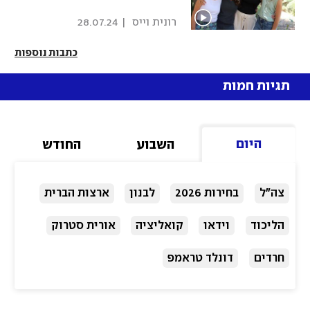
 רונית וייס 
|
28.07.24
כתבות נוספות
תגיות חמות
היום
השבוע
החודש
צה"ל
בחירות 2026
לבנון
ארצות הברית
הליכוד
וידאו
קואליציה
אורית סטרוק
חרדים
דונלד טראמפ