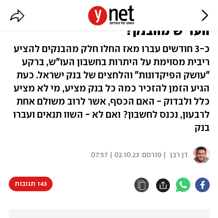
הגיע הזמן לבדוק: קיבלתם ריבית על
העו"ש מהבנק?
כ-3 חודשים עברו מאז החלו חלק מהבנקים להציע
ריבית מסוימת על היתרות בחשבון העו"ש, ברקע
"עושק הפיקדונות" והלחצים של בנק ישראל. כעת
הגיע הזמן להזכיר כמה כל בנק מציע, מי לא מציע
כלל ולבדוק - האם הכסף, אשר לרוב משולם אחת
לרבעון, נכנס לחשבון? ואם לא - השוו תנאים ועברו
בנק
דן רבן
| פורסם:
02.10.23 | 07:57
143 תגובות