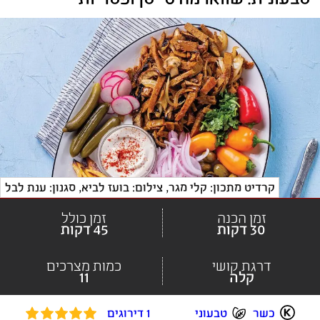
קרדיט מתכון: קלי מגר
, 
צילום: בועז לביא, סגנון: ענת לבל
זמן הכנה
זמן כולל
30 דקות
45 דקות
דרגת קושי
כמות מצרכים
קלה
11
כשר
טבעוני
1 דירוגים