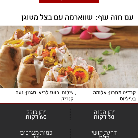
עם חזה עוף:  שווארמה עם בצל מטוגן 
קרדיט מתכון: אלומה 
, 
צילום: בועז לביא, סגנון: נעה 
בליליוס
קנריק
זמן הכנה
זמן כולל
30 דקות
60 דקות
דרגת קושי
כמות מצרכים
קלה
12