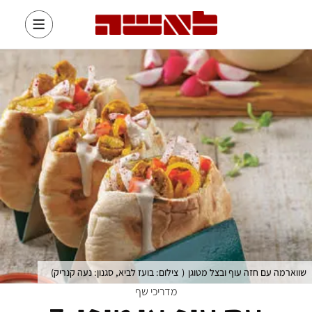
שווארמה עם חזה עוף ובצל מטוגן
(
צילום: בועז לביא, סגנון: נעה קנריק
)
מדריכי שף