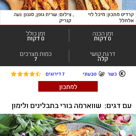
קרדיט מתכון: מיכל לוי 
, 
צילום: שרית גופן, סגנון: נעה 
אלחלל
קנריק
זמן הכנה
זמן כולל
0 דקות
0 דקות
דרגת קושי
כמות מצרכים
קלה
7
כשר
טבעוני
7 דירוגים
למתכון
עם דגים:  שווארמה בורי בתבלינים ולימון