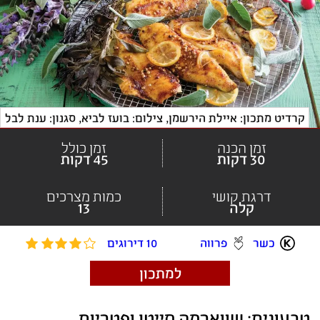
קרדיט מתכון: איילת הירשמן
, 
צילום: בועז לביא, סגנון: ענת לבל
זמן הכנה
זמן כולל
30 דקות
45 דקות
דרגת קושי
כמות מצרכים
קלה
13
כשר
פרווה
10 דירוגים
למתכון
טבעונית: שווארמה סייטן ופטריות