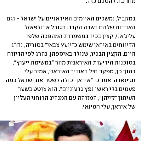
מחויבת להסכם כזה. 
במקביל, נמשכים האיומים האיראניים על ישראל - וגם 
האבדות שלהם בשדה הקרב. הגנרל אבולפאזל 
עליג'אני, קצין בכיר במשמרות המהפכה שלפי 
הדיווחים באיראן שימש כ"יועץ צבאי" בסוריה, נהרג 
היום. הקצין הבכיר, שנולד באיספהן, נהרג לפי הדיווח 
בסוכנות הידיעות האיראנית מהר "במשימת ייעוץ". 
בתוך כך, מפקד חיל האוויר האיראני, אמיר עלי 
חג'יזאדה, אמר כי "איראן יכולה לשטח את ישראל כמה 
פעמים בלי ראשי נפץ גרעיניים". הוא צוטט בשער 
העיתון "קייהן", המזוהה עם המנהיג הרוחני העליון 
של איראן, עלי חמינאי.  