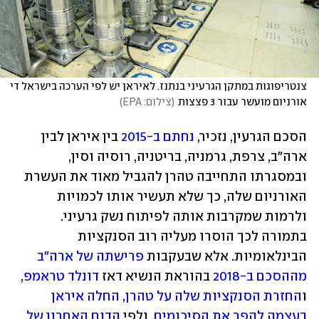
צנטריפוגות במתקן הגרעיני בנתנז. לאיראן יש לפי הערכה בישראל די 
אורניום מועשר עבור 3 פצצות
(
צילום: EPA
)
הסכם הגרעין, נזכיר, 
נחתם ב-2015
 בין איראן לבין 
ארה"ב, צרפת, גרמניה, בריטניה, רוסיה וסין, 
ובמסגרתו התחייבה טהרן להגביל מאוד את העשרת 
האורניום שלה, כך שלא תעשיר אותו לכמויות 
ולרמות שמקרבות אותה לפיתוח נשק גרעיני. 
בתמורה לכך הוסרו מעליה רוב הסנקציות 
הבינלאומיות. אלא שבעקבות 
פרישתה של ארה"ב 
מההסכם ב-2018
 בהוראת הנשיא דאז 
דונלד טראמפ
, 
ו
החזרת הסנקציות שלה על טהרן
, 
החלה איראן 
בעצמה להפר את הסיכומים
, ולפי 
הדוח האחרון של 