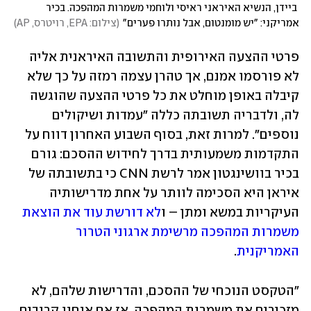
 ביידן, הנשיא האיראני ראיסי ולוחמי משמרות המהפכה. בכיר 
אמריקני: "יש מומנטום, אבל נותרו פערים"
(
צילום: EPA, רויטרס, AP
)
פרטי ההצעה האירופית והתשובה האיראנית אליה 
לא פורסמו אמנם, אך טהרן עצמה רמזה על כך שלא 
קיבלה באופן מוחלט את כל פרטי ההצעה שהוגשה 
לה, ולדבריה תשובתה כללה "עמדות ושיקולים 
נוספים". למרות זאת, בסוף השבוע האחרון דווח על 
התקדמות משמעותית בדרך לחידוש ההסכם: גורם 
בכיר בוושינגטון אמר לרשת CNN כי בתשובתה של 
איראן היא הסכימה לוותר על אחת מדרישותיה 
העיקריות במשא ומתן – ו
לא דורשת עוד את הוצאת 
משמרות המהפכה מרשימת ארגוני הטרור 
האמריקנית
. 
"הטקסט הנוכחי של ההסכם, והדרישות שלהם, לא 
מזכירים את משמרות המהפכה. אז אם אנחנו קרובים 