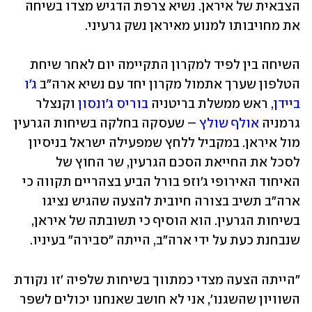
הצבאית של איראן. נשיא צרפת הדגיש מצדו בשיחה 
את מחויבותו למנוע מאיראן נשק גרעיני.
השיחה בין לפיד למקרון התקיימה יום לאחר שיחת 
הטלפון שערך אתמול מקרון יחד עם נשיא ארה"ב 
ג'ו 
ביידן
, ראש ממשלת בריטניה 
בוריס ג'ונסון
 וקנצלר 
גרמניה 
אולף שולץ
 – שעסקה בחלקה בשיחות הגרעין 
מול איראן. במקביל ללחץ שמפעילה ישראל בניסיון 
לסכל את החייאת הסכם הגרעין, שר החוץ של 
האיחוד האירופי ג'וזפ בורל הביע בצהריים תקווה כי 
ארה"ב תשיב בצורה חיובית להצעה שהגיש נציגו 
בשיחות הגרעין. הוא הוסיף כי תשובתה של איראן, 
שנבחנת כעת על ידי ארה"ב, הייתה "סבירה" בעיניו. 
"הייתה הצעה מצדי כמתווך בשיחות שלפיה 'זו נקודת 
השוויון שהשגנו', אני לא חושב שאנחנו יכולים לשפר 