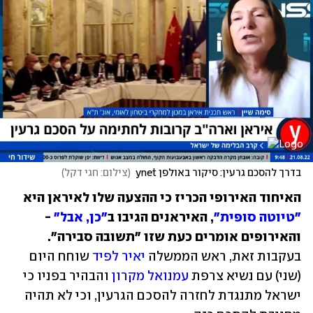
בדרך להסכם גרעין: סיקור באולפן ynet
(
צילום: חגי דקל
)
האיחוד האירופי הכריז כי ההצעה שלו לאיראן היא 
"טיוטה סופית"
, האיראנים הגיבו ב
"כן, אבל"
 - 
והאירופים אומרים כעת שזו "תשובה סבירה". 
בעקבות זאת, ראש הממשלה 
יאיר לפיד
 שוחח היום 
(שני) עם נשיא צרפת 
עמנואל מקרון
 והבהיר בפניו כי 
ישראל מתנגדת לחזרה להסכם הגרעין, וכי לא תהיה 