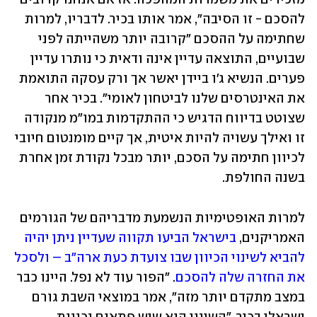
להסכם - זו הסיבה", אמר אותו בכיר. לדבריו, למרות 
שחתימה על ההסכם "קרובה יותר משהייתה לפני 
שבועיים, התוצאה עדיין אינה ודאית כי נותרו עדיין 
פערים. הנשיא ג'ו ביידן יאשר אך ורק עסקה התואמת 
את האינטרסים שלנו לביטחון לאומי". בכיר אחר 
שצוטט בדיווח הדגיש כי ההתקדמות במו"מ מנקודה 
זו ואילך עשויה להיות איטית, אך קיים מומנטום חיובי 
לכיוון חתימה על הסכם, יותר מבכל נקודת זמן אחרת 
בשנה החולפת. 
למרות האופטימיות הנשמעת מדבריהם של הגורמים 
האמריקנים, 
בישראל הביעו תקווה שעדיין ניתן יהיה 
להביא לשינוי הכיוון שבו צועדת כעת ארה"ב – ולסכל 
את החזרה שלה להסכם
. "הפור עוד לא נפל. היינו כבר 
במצב מתקדם יותר מזה", אמר במוצאי השבת גורם 