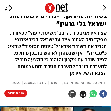
בכיר במשמרות המהפכה נהרג
בסוריה. איראן: "יכולים לשטח את
ישראל בלי גרעין"
קצין איראני בכיר נהרג ב"משימת ייעוץ" לכאורה,
מפקד חיל האוויר איים על ישראל. בכיר אירופי
הגדיר את תשובת איראן ל"טיוטה הסופית" שהציג
כ"סבירה" - אף שבטהרן לא השיבו בכן מוחלט.
לפיד שוחח עם מקרון והזהיר כי ההצעה תוביל
להעברת הון רב למערכת הטרור והתעצמותה
הצבאית של איראן
דניאל סלאמה
,
איתמר אייכנר
,
רויטרס
| עודכן:
22.08.22 | 20:25
110 תגובות