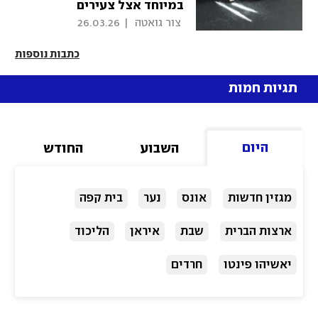
במיוחד אצל צעירים
 צור גואטה 
|
26.03.26
כתבות נוספות
תגיות חמות
היום
השבוע
החודש
מגזין חדשות
אונס
נער
בית קפה
ארצות הברית
שבת
איראן
הליכוד
יאשיהו פינטו
חרדים