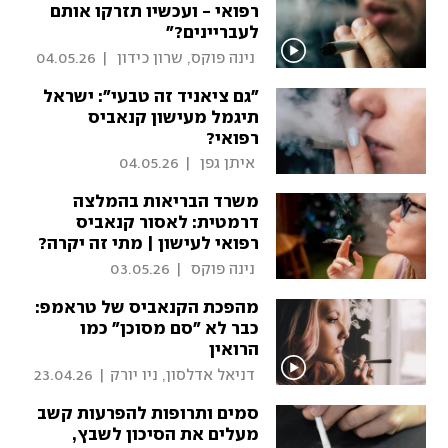
רפואי - ועכשיו תזרקו אותם
לעבריינים?"
 נינה פוקס, שרון כידון 
|
04.05.26
"גם ציאניד זה טבעי": ישראל
תיגמל מעישון קנאביס
רפואי?
 איתן גפן 
|
04.05.26
משרד הבריאות בהמלצה
דרמטית: לאסור קנאביס
רפואי לעישון | מתי זה יקרה?
 נינה פוקס 
|
03.05.26
מהפכת הקנאביס של טראמפ:
כבר לא "סם מסוכן" כמו
הרואין
 דניאל אדלסון, ניו יורק 
|
23.04.26
סמים ותרופות להפרעות קשב
מעלים את הסיכון לשבץ,