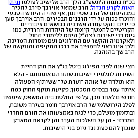
בכ"ח בתמוז ה'תשע"ב הלך הרב אלישיב לעולמו
וניתן
האות לקרע הגדול
: הרב שמואל אוירבך סירב להכיר
במנהיגותו של הרב שטיינמן, אף שהיה היורש הטבעי
והוכרז ככזה על ידי הרבנים הבכירים. הרב אוירבך טען
כי יריבו נוקט עמדה פשרנית בנושאים ציבוריים
הקריטיים להמשך קיומה של היהדות החרדית, כמו
גיוס בני ישיבות לצה"ל, היחס ללימודי החול
ולאקדמיה והקשר עם החילונים ועם מוסדות המדינה,
ולכן אינו ראוי להמשיך את דרכו התקיפה והנוקשה של
הרב שך בהנהגה.
חצי שנה לפני הפילוג ביטל בג"ץ את חוק דחיית
השירות לתלמידי ישיבות שתורתם אומנותם - הלא
הוא תולדה של אותה "ועדת טל" ששיתוף הפעולה
איתה עמד בבסיס הסכסוך. פקיעת תוקף החוק כמה
חודשים לאחר מכן, על פי החלטת בית המשפט, שימשה
לפלג הירושלמי של הרב אוירבך חומר בעירה משובח,
ובתזמון מושלם, כדי לנגח באמצעותו את הזרם החרדי
המרכזי - הן על השלכות העבר והן לקראת המאבק
שנכון להם כעת נגד גיוס בני הישיבות.