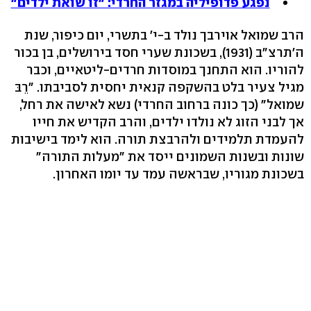
נפגע פדופיליה במגזר החרדי: "זו שואת ילדים"
הרב שמואל אוירבך נולד ב-י' בתשרי, יום כיפור, שנת
ה'תרצ"ב (1931), בשכונת שערי חסד בירושלים, בן בכור
להוריו. הוא התחנך במוסדות חרדים-ליטאיים, וכבר
מגיל צעיר בלט בהשקפה קנאית יחסית לסביבתו. "רֵבּ
שמואל" (כך כונה ברחוב החרדי) נשא לאישה את רחל,
אך לבני הזוג לא נולדו ילדים, והרב הקדיש את חייו
להעמדת תלמידים ולהרבצת תורה. הוא לימד בישיבות
שונות ובשנות השמונים ייסד את "מעלות התורה"
בשכונת מגוריו, שבראשה עמד עד יומו האחרון.