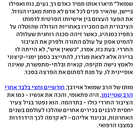
שמואל" תיארו אותו תמיד כאדם רך, נעים, נוח ואפילו
ביישן, שהאיר פנים לכל אדם לא פחות מאביו הגדול.
את הפער העצום בין אישיותו הפרטית לדמותו
הציבורית הם הסבירו באחריות הגדולה שהוטלה על
כתפיו כמנהיג, כאשר זיהה סכנה רוחנית שעלולה
להמיט אסון על עולם התורה ולפרק את הציבור
החרדי. בעת כזו, אמרו, "כשאין איש", לא הייתה לו
ברירה אלא לצאת מגדרו, להתייצב כסמן ימני-קיצוני
ולאמץ גישה תקיפה, קנאית ובלתי-מתפשרת, שאינה
אופיינית לו, על מנת לסתום את הפרצה בסכר.
מותו של הרב שמואל אוירבך,
חודשיים וחצי בלבד אחרי
הרב שטיינמן
, היה פתאומי, והכה את אנשיו - כמו את
הציבור החרדי כולו - בתדהמה. הוא נפטר בגיל צעיר
יחסית לרבנים בכירים אחרים שהלכו לעולמם בשנים
האחרונות, ובניגוד אליהם - לא קדמה לכך הידרדרות
במצבו הרפואי.