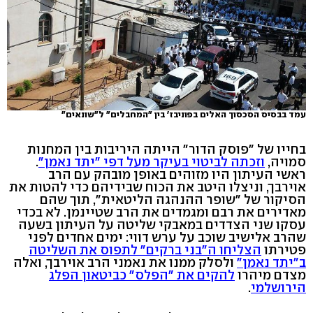
עמד בבסיס הסכסוך האלים בפוניבז' בין "המחבלים" ל"שונאים"
בחייו של "פוסק הדור" הייתה היריבות בין המחנות
סמויה,
וזכתה לביטוי בעיקר מעל דפי "יתד נאמן"
.
ראשי העיתון היו מזוהים באופן מובהק עם הרב
אוירבך, וניצלו היטב את הכוח שבידיהם כדי להטות את
הסיקור של "שופר ההנהגה הליטאית", תוך שהם
מאדירים את רבם ומגמדים את הרב שטיינמן. לא בכדי
עסקו שני הצדדים במאבקי שליטה על העיתון בשעה
שהרב אלישיב שוכב על ערש דווי: ימים אחדים לפני
פטירתו
הצליחו ה"בני ברקים" לתפוס את השליטה
ב"יתד נאמן"
ולסלק ממנו את נאמני הרב אוירבך, ואלה
מצדם מיהרו
להקים את "הפלס" כביטאון הפלג
הירושלמי
.