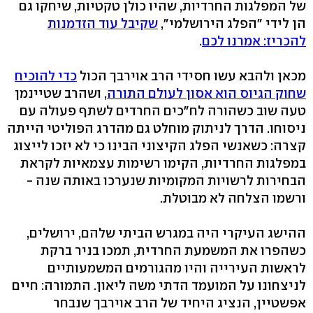
של המפלגות החרדיות, שהיו כולן טקטיות, שיחקו גם
הן לידי "הפלג הירושלמי",
שקיבל עוד הזדמנות
להכריז: אמרנו לכם
.
מכאן ולהבא עשו חסידי הרב אוירבך הכול
כדי להוכיח
שחוק הגיוס הוא אסון לעולם התורה
, ושהרב שטיינמן
טעה שוב כשהורה לח"כים החרדים לשתף פעולה עם
ניסוחו. הדרך לניתוק מוחלט גם מהדרג הפוליטי הייתה
קצרה: כשאנשי הפלג הקיצוני הבינו כי לא יזכו לייצוג
במפלגות החרדיות, הקימו רשימות עצמאיות לקראת
הבחירות לרשויות המקומיות שנערכו באותה שנה -
ורשמו הצלחה לא מבוטלת.
ההישג העיקרי היה במגרש הביתי שלהם, ירושלים,
כשהפרו את המשמעת החרדית, תמכו בניר ברקת
לראשות העירייה והיו מהגורמים המשמעותיים
לניצחונו על המועמד הדתי משה ליאון. התמורה: חיים
אפשטיין, הנציג היחיד של הרב אוירבך שנבחר