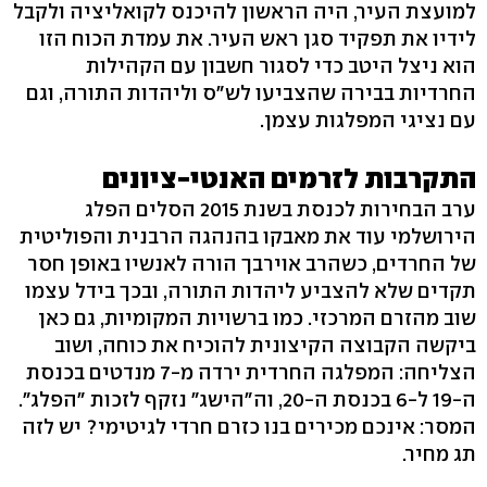
למועצת העיר, היה הראשון להיכנס לקואליציה ולקבל
לידיו את תפקיד סגן ראש העיר. את עמדת הכוח הזו
הוא ניצל היטב כדי לסגור חשבון עם הקהילות
החרדיות בבירה שהצביעו לש"ס וליהדות התורה, וגם
עם נציגי המפלגות עצמן.
התקרבות לזרמים האנטי-ציונים
ערב הבחירות לכנסת בשנת 2015 הסלים הפלג
הירושלמי עוד את מאבקו בהנהגה הרבנית והפוליטית
של החרדים, כשהרב אוירבך הורה לאנשיו באופן חסר
תקדים שלא להצביע ליהדות התורה, ובכך בידל עצמו
שוב מהזרם המרכזי. כמו ברשויות המקומיות, גם כאן
ביקשה הקבוצה הקיצונית להוכיח את כוחה, ושוב
הצליחה: המפלגה החרדית ירדה מ-7 מנדטים בכנסת
ה-19 ל-6 בכנסת ה-20, וה"הישג" נזקף לזכות "הפלג".
המסר: אינכם מכירים בנו כזרם חרדי לגיטימי? יש לזה
תג מחיר.