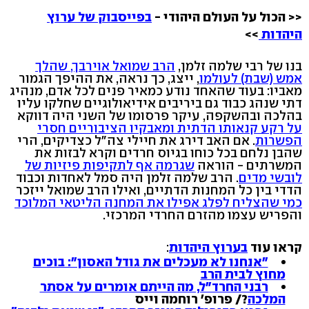
<< הכול על העולם היהודי -
בפייסבוק של ערוץ
היהדות
>>
בנו של רבי שלמה זלמן,
הרב שמואל אוירבך, שהלך
אמש (שבת) לעולמו
, ייצג, כך נראה, את ההיפך הגמור
מאביו: בעוד שהאחד נודע כמאיר פנים לכל אדם, מנהיג
דתי שנהג כבוד גם ביריבים אידיאולוגיים שחלקו עליו
בהלכה ובהשקפה, עיקר פרסומו של השני היה דווקא
על רקע קנאותו הדתית ומאבקיו הציבוריים חסרי
הפשרות
. אם האב דירג את חיילי צה"ל כצדיקים, הרי
שהבן נלחם בכל כוחו בגיוס חרדים וקרא לבזות את
המשרתים - הוראה
שגרמה אף לתקיפות פיזיות של
לובשי מדים
. הרב שלמה זלמן היה סמל לאחדות וכבוד
הדדי בין כל המחנות הדתיים, ואילו הרב שמואל ייזכר
כמי שהצליח לפלג אפילו את המחנה הליטאי המלוכד
והפריש עצמו מהזרם החרדי המרכזי.
קראו עוד
בערוץ היהדות
:
"אנחנו לא מעכלים את גודל האסון": בוכים
מחוץ לבית הרב
רבני החרד"ל, מה הייתם אומרים על אסתר
המלכה
?/ פרופ' רוחמה וייס