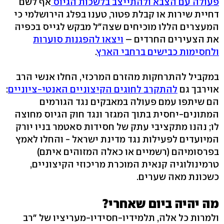
פעולה עם הצבא ולהתייצב בלשכות הגיוס
אף לשם
דחיית שירות או קבלת פטור, טענו בפלג הירושלמי כי
המעצרים הללו מוכיחים שצה"ל מבקש לגייס בכפיה
את הצעירים החרדים –
ויצאו להפגנות סוערות
ולחסימות כבישים ברחבי הארץ
.
במקביל להתרחקות מהזרם המרכזי, החלו אנשי הרב
אוירבך גם
להתקרב לחוגים הקיצוניים האנטי-ציוניים
:
הם שיתפו עמם פעולה במאבקים נגד הגורמים
המתונים-יחסית בתוך המגזר ונגד חוק הגיוס מחוצה
לו; נהנו מתקציבי עתק של חסידות סאטמר בניו יורק
המיועדים לפעילות נגד מדינת ישראל - והחלו לאמץ
בפרסומיהם (רשמיים או כאלה המזוהים איתם)
טרמינולוגיה קנאית המוכרת מריכוזי הקיצוניים,
כשכונת מאה שערים.
מה יהיה ביום שאחרי?
ולמרות כל אלה, תלמידיו-חסידיו-מעריציו של "רב