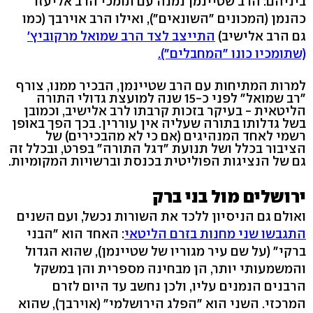
ביניהם: הרב שטיינמן נמנה עם תומכי הרב אליעזר
כהנמן (המכונים "השונאים"), ואילו הרב אוירבך (כמו
גם הרב אלישיב)
התייצב לצד הרב שמואל מרקוביץ'
(שתומכיו כונו "המחבלים").
למרות המתיחות עם הרב שטיינמן, הבכיר ממנו, צורף
"רב שמואל" לפני כ-15 שנה למועצת גדולי התורה
הליטאית - בעיקר בזכות קרבתו לרב אלישיב, וכמובן
בשל גדלותו בתורה שעליה אין עוררין. בכך הפך באופן
רשמי לאחד המנהיגים (אם כי לא מהבכירים) של
הציבור בכלל ושל תנועת "דגל התורה" בפרט, ובכלל זה
גם של הנציגות הפוליטית בכנסת וברשויות המקומיות.
ירושלים מול בני ברק
ואולם גם הניסיון ללכד את השורות נכשל, ועם השנים
התגבשו שני מחנות בזרם הליטאי
: האחד הוא "הבני
ברקי" (על שם עיר מגוריו של שטיינמן), שהוא הגדול
והמשמעותי יותר, הן מבחינה מספרית והן במשקל
הרבנים הנמנים עליו, ולכן נחשב עד היום לזרם
המרכזי. השני הוא "הפלג הירושלמי" (אוירבך), שהוא