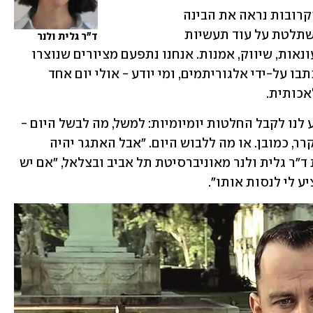
זה לא יהיה הימור מסוכן לנבא שבשנים הקרובות נראה את הבינה 
המלאכותית כובשת עוד ועוד חזיתות ומשתלטת על עוד תעשיות 
ד"ר גלית ולנר
ותחומים - רפואה, נדל"ן, אדריכלות, קמעונאות, שיווק, אמנות. אנחנו נתפעם מציורים שנוצרו 
באמצעות AI, נקרא מאמרים וספרים שנכתבו על-ידי אלגוריתמים, ומי יודע - אולי יום אחד 
לאכותית.
במישור האישי, הבינה המלאכותית תסייע לנו לקבל החלטות יומיומיות: למשל, מה לבשל היום - 
בכפוף לדיאטה שלכם ולמוצרים שיש במקרר, כמובן. או מה ללבוש היום. "אבל האתגר יהיה 
שהתוכנה תפתיע אותי מדי פעם", אומרת ד"ר גלית ולנר מאוניברסיטת תל אביב ובצלאל, "אם יש 
ע לי לנסות אותו".