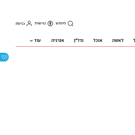
חיפוש
נגישות
כניסה
עוד
לאשה
אוכל
נדל"ן
אנרגיה