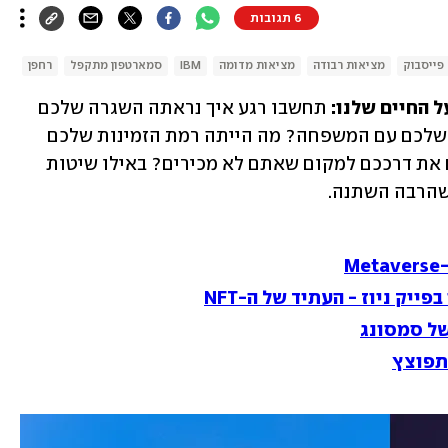
6 תגובות
פייסבוק
מציאות רבודה
מציאות מדומה
IBM
סמארטפון מתקפל
רחפן
 החיים שלנו: 
תחשבו רגע איך נראתה השגרה שלכם 
לפני הסמארטפון. איך נראה זמן האיכות שלכם עם המשפחה? מה הייתה רמת הזמינות שלכם 
לחברים ועמיתים לעבודה? כיצד ניווטתם את דרככם למקום שאתם לא מכירים? באילו שיטות 
שהרבה השתנה.
M
ייק ניוז - העתיד של ה-NFT
ל סמסונג