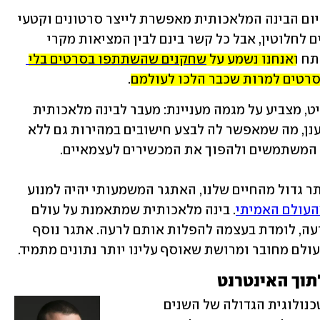
ואם כבר מדברים על כוכבי קולנוע: כבר היום הבינה המלאכותית מאפשרת לייצר סרטונים וקטעי 
) שנראים אמינים לחלוטין, אבל כל קשר בינם לבין המציאות מקרי 
ח ו
אנחנו נשמע על 
שחקנים שהשתתפו בסרטים בלי 
סרטים למרות שכבר הלכו לעולמם
.
רן ברגמן, שותף ומדען נתונים ראשי בדלויט, מצביע על מגמה מעניינת: מעבר לבינה מלאכותית 
שרצה על השבבים במכשירי הקצה ולא בענן, מה שמאפשר לה לבצע חישובים במהירות גם ללא 
ככל שהבינה המלאכותית תתפוס נתח יותר גדול מהחיים שלנו, האתגר המשמעותי יהיה למנוע 
העולם האמיתי
. בינה מלאכותית שמתאמנת על עולם 
שבו מיעוטים, נשים ולהט"בים מופלים לרעה, לומדת בעצמה להפלות אותם לרעה. אתגר נוסף 
ולם מחובר ומרושת שאוסף עלינו יותר נתונים מתמיד.
תוך האינטרנט
יש מי שטוענים שכאן טמונה המהפכה הטכנולוגית הגדולה של השנים 