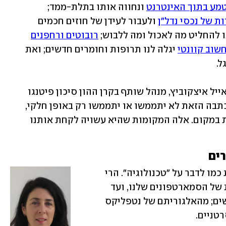
טמע בתוך האינטרנט
 ונחווה אותו בתלת-ממד; 
ת של נכסי נדל"ן
 ולעבור לעידן של חוזים חכמים 
 להחליט מה לאכול ומה ללבוש; 
רובוטים ורחפנים
שוב קוונטי
 יגלה לנו תרופות וחומרים חדשים; ואת 
"אנחנו בעשור של קפיצת מדרגה", אומר אייל איצקוביץ, מנהל שותף בקרן ההון סיכון פיטנגו 
פירסט. כמובן, ייתכן שחלק מהתחזיות בכתבה הזאת לא יתממשו או יתממשו רק באופן חלקי, 
אבל הקדמה הטכנולוגית כידוע לא עוצרת במקום. אלה המקומות שהיא עשויה לקחת אותנו 
רים
ב-2021, לדבר על בינה מלאכותית זה קצת כמו לדבר על "טכנולוגיה". הרי 
היא נמצאת כמעט בכל מקום: מהמצלמות של הסמארטפונים שלנו, ועד 
למכוניות האוטונומיות שמשייטות בכבישים; מהאלגוריתם של נטפליקס 
טניים. 