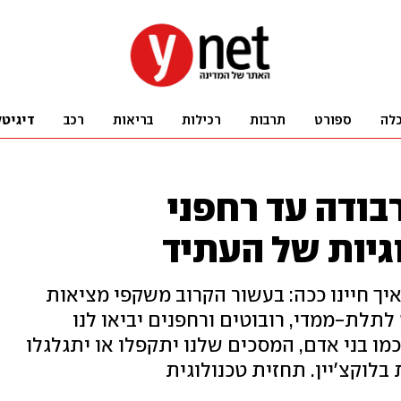
לה
ספורט
תרבות
רכילות
בריאות
רכב
דיגיטל
ודה עד רחפני
גיות של העתיד
 בשנת 2021 ולא נבין איך חיינו ככה: בעשור הקרוב משקפי מציאות
לתלת-ממדי, רובוטים ורחפנים יביאו לנו
מו בני אדם, המסכים שלנו יתקפלו או יתגלגלו
בלוקצ'יין. תחזית טכנולוגית