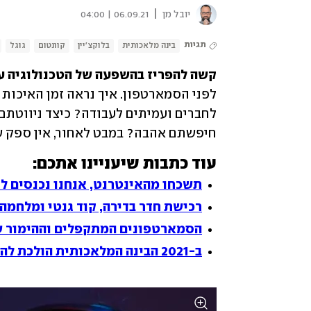
|
יובל מן
06.09.21 | 04:00
תגיות
בינה מלאכותית
בלוקצ'יין
קוונטום
גוגל
קשה להפריז בהשפעה של הטכנולוגיה על
חיפשתם אהבה? במבט לאחור, אין ספק 
עוד כתבות שיעניינו אתכם:
תשכחו מהאינטרנט, אנחנו נכנסים ל-etaverse
רכישת חדר בדירה, קוד גנטי ומלחמה בפ
הסמארטפונים המתקפלים וההימור ש
ב-2021 הבינה המלאכותית הולכת להתפוצץ