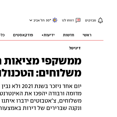
מבזקים
דווחו לנו
°
30
תל אביב
ראשי
חדשות
ידיעות+
פודקאסטים
כלכ
דיגיטל
ממשקפי מציאות רב
משלוחים: הטכנולו
יום אחד ניזכר
מדומה ורבודה יהפכו את האינטרנט 
משלוחים, צ'אטבוטים ידברו איתנו כ
ונקנה שברירים של דירות באמצעות 