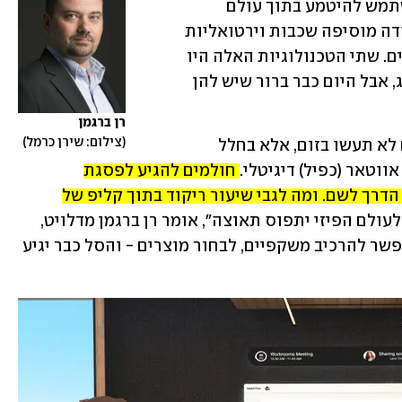
הקרובות: מציאות מדומה מאפשרת למשתמש להיטמע בתוך עולם 
וירטואלי בתלת-ממד, בזמן שמציאות רבודה מוסיפה שכבות וירטואליות 
על גבי הסביבה הפיזית שבה אנחנו נמצאים. שתי הטכנולוגיות האלה היו 
מזוהות בעבר בעיקר עם תעשיית הגיימינג, אבל היום כבר ברור שיש להן 
רן ברגמן
צילום: שירן כרמל
דמיינו שאת פגישת העבודה הבאה שלכם לא תעשו בזום, אלא בחלל 
וטאר (כפיל) דיגיטלי. 
חולמים להגיע לפסגת 
האוורסט? אתם לא חייבים לטפס את כל הדרך לשם. ומה לגבי שיעור ריקוד בתוך קליפ של 
 "החיבור בין העולם הווירטואלי לעולם הפיזי יתפוס תאוצה", אומר רן ברגמן מדלויט, 
"הסופרמרקט כבר לא חייב להיות פיזי. אפשר להרכיב משקפיים, לבחור מוצרים - והסל כבר יגיע 