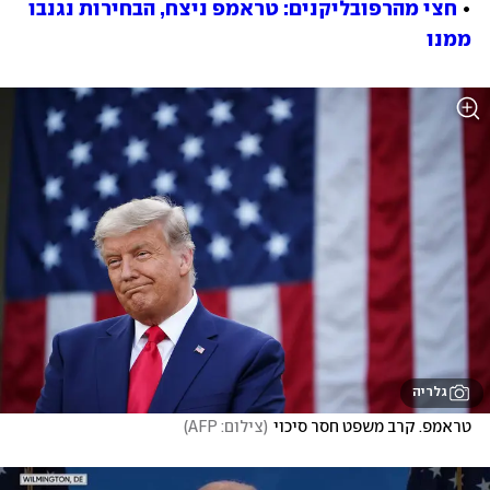
• 
חצי מהרפובליקנים: טראמפ ניצח, הבחירות נגנבו 
ממנו
גלריה
טראמפ. קרב משפט חסר סיכוי
(
צילום: AFP
)