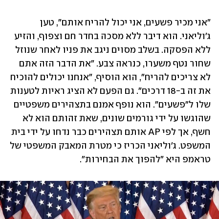
"אני מכיר פשעים, אני יכול להריח אותם", טען 
ג'וליאני. הוא דיבר ללא מסכה בחדר חם וצפוף, והזיע 
ללא הפסקה. בשלב מסוים ניגב את פניו לאחר שנוזל 
שחור נטף משערו, כנראה צבע. "את הדבר הזה אתם 
לא צריכים להריח", הוא הוסיף, "אנחנו יכולים להוכיח 
את זה ב-18 דרכים". גם הפעם לא הציג ראיות לטענות 
שלו ל"פשעים". הוא נופף אמנם בתצהירים משפטיים 
שהוגשו על ידי גורמים שונים, שאת זהותם הוא לא 
חשף, אך לפי AP אותם תצהירים כבר נדחו על ידי בית 
המשפט. ג'וליאני הכריז כי מטרת המאבק המשפטי של 
טראמפ היא "להפוך את הבחירות". 