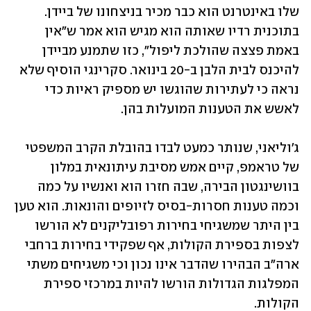
שלו באינטרנט הוא כבר מכיר בניצחונו של ביידן. 
בתוכנית רדיו שאותה הוא מגיש הוא אמר ש"אין 
באמת פצצה שהולכת ליפול", כזו שתמנע מביידן 
להיכנס לבית הלבן ב-20 בינואר. סקרינגי הוסיף שלא 
נראה כי לעתירות שהוגשו יש מספיק ראיות כדי 
לאשש את הטענות המועלות בהן. 
ג'וליאני, שנותר כמעט לבדו בהובלת הקרב המשפטי 
של טראמפ, קיים אמש מסיבת עיתונאית במלון 
בוושינגטון הבירה, שבה חזרו הוא ואנשיו על כמה 
וכמה טענות חסרות-בסיס לזיופים והונאות. הוא טען 
בין היתר שמשגיחי בחירות רפובליקנים לא הורשו 
לצפות בספירת הקולות, אף שפקידי בחירות ברחבי 
ארה"ב הבהירו שהדבר אינו נכון וכי משגיחים משתי 
המפלגות הגדולות הורשו להיות במרכזי ספירת 
הקולות. 