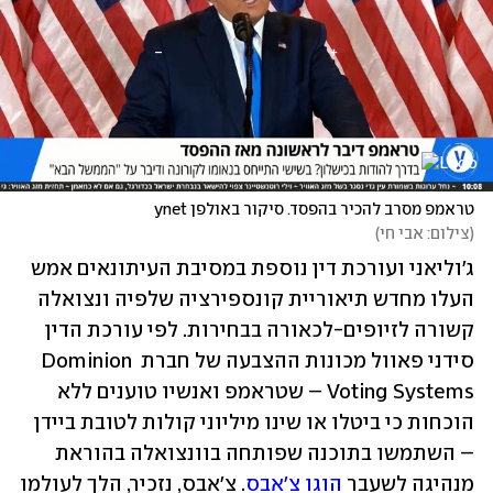
טראמפ מסרב להכיר בהפסד. סיקור באולפן ynet
(
צילום: אבי חי
)
ג'וליאני ועורכת דין נוספת במסיבת העיתונאים אמש 
העלו מחדש תיאוריית קונספירציה שלפיה ונצואלה 
קשורה לזיופים-לכאורה בבחירות. לפי עורכת הדין 
סידני פאוול מכונות ההצבעה של חברת Dominion 
Voting Systems – שטראמפ ואנשיו טוענים ללא 
הוכחות כי ביטלו או שינו מיליוני קולות לטובת ביידן 
– השתמשו בתוכנה שפותחה בוונצואלה בהוראת 
מנהיגה לשעבר 
הוגו צ'אבס
. צ'אבס, נזכיר, הלך לעולמו 