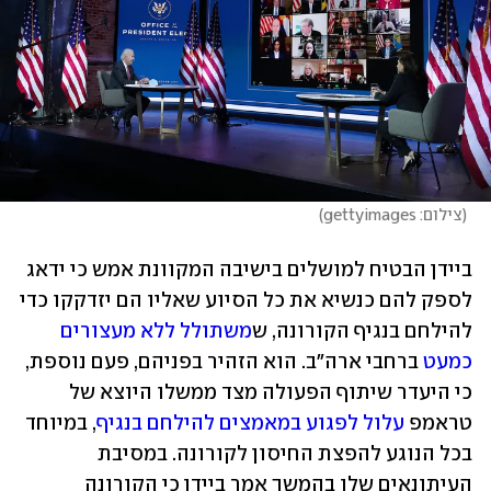
(
צילום: gettyimages
)
ביידן הבטיח למושלים בישיבה המקוונת אמש כי ידאג 
לספק להם כנשיא את כל הסיוע שאליו הם יזדקקו כדי 
להילחם בנגיף הקורונה, ש
משתולל ללא מעצורים 
כמעט
 ברחבי ארה"ב. הוא הזהיר בפניהם, פעם נוספת, 
כי היעדר שיתוף הפעולה מצד ממשלו היוצא של 
טראמפ 
עלול לפגוע במאמצים להילחם בנגיף
, במיוחד 
בכל הנוגע להפצת החיסון לקורונה. במסיבת 
העיתונאים שלו בהמשך אמר ביידן כי הקורונה 