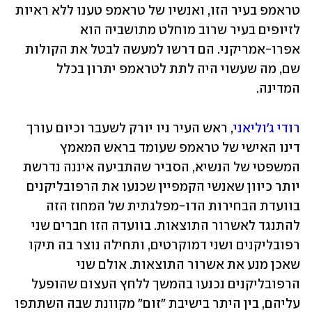
טראמפ בעיר הזו, ואנשיו של טראמפ טענו ללא ראיות 
לזיופים בעיר שרוב מוחלט מתושביה הוא 
אפרו-אמריקני. הם דרשו למעשה לבטל את הקולות 
שם, מה שעשוי היה לתת לטראמפ יתרון בכלל 
המדינה. 
רודי ג'וליאני
, ראש העיר ניו יורק לשעבר וכיום עורך 
דינו האישי של טראמפ שעומד בראש המאמץ 
המשפטי של הנשיא, הסביר שהתביעה איננה נדרשת 
יותר כיוון שאנשי הקמפיין שכנעו את הרפובליקנים 
בוועדת הבחירות הדו-מפלגתית של המחוז הזה 
להתנגד לאשרור התוצאות. בוועדה הזו חברים שני 
רפובליקנים ושני דמוקרטים, ותחילה נוצר בה תיקו 
שאכן מנע את אשרור התוצאות. אולם שני 
הרפובליקנים נכנעו בהמשך ללחץ העצום שהופעל 
עליהם, בין היתר בישיבת "זום" מקוונת שבה השתתפו 