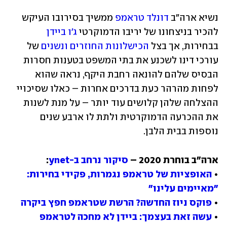
נשיא ארה"ב 
דונלד טראמפ
 ממשיך בסירובו העיקש 
להכיר בניצחונו של יריבו הדמוקרטי 
ג'ו ביידן
בבחירות, אך בצל 
הכישלונות החוזרים ונשנים
 של 
עורכי דינו לשכנע את בתי המשפט בטענות חסרות 
הבסיס שלהם להונאה רחבת היקף, נראה שהוא 
לפחות מהרהר כעת בדרכים אחרות – כאלו שסיכויי 
ההצלחה שלהן קלושים עוד יותר – על מנת לשנות 
את ההכרעה הדמוקרטית ולתת לו ארבע שנים 
נוספות בבית הלבן. 
ארה"ב בוחרת 2020 – 
סיקור נרחב ב-ynet
• 
האופציות של טראמפ נגמרות, פקידי בחירות: 
"מאיימים עלינו"
• 
פוקס ניוז החדשה? הרשת שטראמפ חפץ ביקרה
• 
עשה זאת בעצמך: ביידן לא מחכה לטראמפ