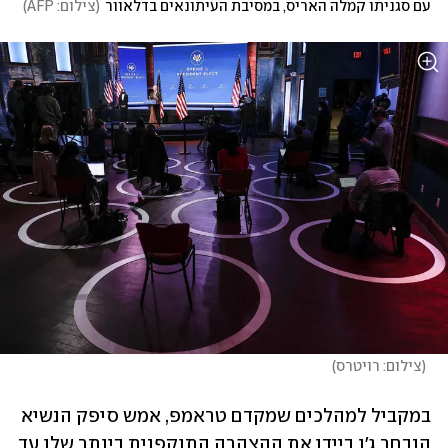
עם סגניתו קמלה האריס, במסיבת העיתונאים בדלאוור
(
צילום: AFP
)
(
צילום: רויטרס
)
במקביל למהלכים שמקדם טראמפ, אמש סיפק הנשיא 
הנבחר ג'ו ביידן את ההצהרה התוקפנית ביותר שלו עד 