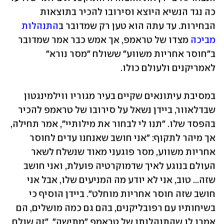
כה נגד הנשיא היוצא וסירובו להכיר בתוצאות 
הבחירות. עד עתה הוא טען רק שמדובר ב
התנהלות 
מביכה
 מצדו של טראמפ, אך אמש כבר אמר שמדובר 
ב"חוסר אחריות משווע" ששולח "מסר נורא" 
לאמריקנים ולעולם כולו.
במסיבת עיתונאים שקיים בעיר מגוריו ווילמינגטון 
שבדלאוור, ביידן נשאל על סירובו של טראמפ להכיר 
בהפסד שלו. "תנו לי לבחור את מילותיי", אמר תחילה, 
אך מיהר לתקוף: "אני חושב שאנחנו עדים לחוסר 
אחריות משווע, מסר פוגעני מאוד שנשלח לשאר 
העולם בנוגע לאיך שדמוקרטיה פועלת, ואני חושב 
שזה... טוב, אני לא יודע מה המניעים שלו, אבל אני 
חושב שזה חוסר אחריות מוחלט". ביידן הוסיף כי 
בשיחותיו עם רפובליקנים, בהם גם כמה מושלים, הם 
אמרו לו שהתנהלותו של טראמפ "מתישה". "זה שולח 