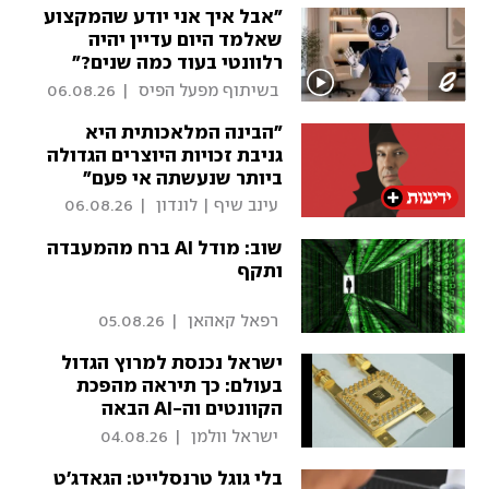
"אבל איך אני יודע שהמקצוע
שאלמד היום עדיין יהיה
רלוונטי בעוד כמה שנים?"
 בשיתוף מפעל הפיס 
|
06.08.26
"הבינה המלאכותית היא
גניבת זכויות היוצרים הגדולה
ביותר שנעשתה אי פעם"
 עינב שיף | לונדון 
|
06.08.26
שוב: מודל AI ברח מהמעבדה
ותקף
 רפאל קאהאן 
|
05.08.26
ישראל נכנסת למרוץ הגדול
בעולם: כך תיראה מהפכת
הקוונטים וה-AI הבאה
 ישראל וולמן 
|
04.08.26
בלי גוגל טרנסלייט: הגאדג'ט