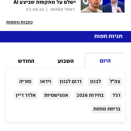
ישלם על מתקפות שביצע AI
סורר?
 רפאל קאהאן 
|
03.08.26
כתבות נוספות
תגיות חמות
היום
השבוע
החודש
צה"ל
לבנון
דרום לבנון
וידאו
סוריה
רג'ר
בחירות 2026
אנטישמיות
אלדר דיין
בריחת מוחות