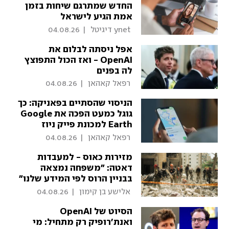
החדש שמתרגם שיחות בזמן
אמת הגיע לישראל
 ynet דיגיטל 
|
04.08.26
אפל ניסתה לבלום את
OpenAI - ואז הכול התפוצץ
לה בפנים
 רפאל קאהאן 
|
04.08.26
הניסוי שהסתיים בפאניקה: כך
גוגל כמעט הפכה את Google
Earth למכונת פייק ניוז
 רפאל קאהאן 
|
04.08.26
מזירות כאוס - למעבדות
דאטה: "משפחה נמצאה
בבניין הרוס לפי המידע שלנו"
 אלישע בן קימון 
|
04.08.26
הסיוט של OpenAI
ואנת'רופיק רק מתחיל: מי