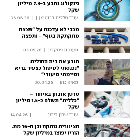
גינקולוג נתבע ב-7.3 מיליון
שקל
 עו"ד טללית ברויטמן | 
|
03.06.26
פסקדין 
מכבי לא עדכנה על "פצצה
מתקתקת בגוף" - ותפצה
 מערכת פסקדין 
|
03.05.26
תובע את בית החולים:
"נכנסתי לטיפול כצעיר בריא
וסיימתי סיעודי"
 מאיה כהן 
|
30.04.26
סרטן אובחן באיחור –
"כללית" תשלם כ-1.5 מיליון
שקל
 עו"ד שרון בירון 
|
14.04.26
מרקוביץ' | פסקדין 
הצינורית נותקה ובן ה-16 מת.
הוריו יפוצו במיליון שקל