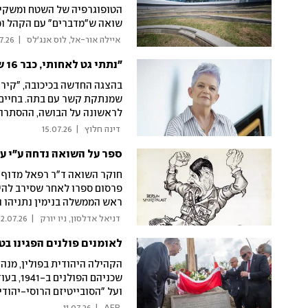
הטופוגרפיה של השטח ומשקיף 
שואה ש"מדברים" עם הקהל ומקום ל־25 אלף מוצגים על פ
 איילה אור-אל, לוס אנג׳לס 
|
7.26
"נתתי גט לאחותי, כבר 16 שנים שאנחנו לא מדברות"
בהצגה החדשה בכיכובה, "קיר ז
שמנתקת קשר עם בתה. בחיים 
לראשונה על הבושה, ההסתרה 
אוהבת אותי, כמו שאני אוהבת
 דינה חלוץ 
|
15.07.26
אפשרי"
ספר על השואה נדחה ע"י ע
פרסום ספרו לאחר שסירב להיע
ראש הממשלה בנימין נתניהו ו
דבריו וטוענים כי ההחלטה הת
 דניאל אדלסון, ניו יורק 
|
12.07.26
לגנות את מדינת היהודים כדי
לאומנים פולנים הפגינו בט
המלווה המשפטית את מדוף
הקהילה היהודית בפולין, מנהי
שכניהם 
ועל "הסובייטיזם הרוסי-יהוד
עם עצמך, אתה יכול לצעוד לע