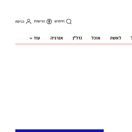
חיפוש
נגישות
כניסה
עוד
לאשה
אוכל
נדל"ן
אנרגיה