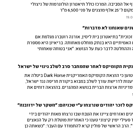
אל הסביבה. המרכז כולל תיאטרון הולוגרמות של ניצולי
ני 6,500 מ"ר
19.0
כוכית" בתיאטרון בית ליסין, אורנה רוטברג מגלמת אם
האמיתיים היא בנתק מוחלט מאחותה. בריאיון היא מספרת
וההחלטה לדבר כעת על הנושא: "אני בטוחה שאחותי
 אותה. אבל הקשר בינינו הלך ודעך עד שנעשה בלתי
נקית הקומיקס לאחר שהמחבר סרב לשלב גינוי של ישראל
חוקר השואה ד"ר רפאל מדוף טוען כי הוצאת הקומיקס האמריקנית Dark Horse ביטלה את
נות לדרישת עורך לשלב במבוא ביקורת חריפה נגד ישראל,
מדיניות ארצות הברית בנושא המהגרים. בהוצאה דוחים את
קבלה משיקולים מסחריים בלבד. "כשלוחצים על חוקר שואה
 שספרו ירד לדפוס - קשה לפספס את האירוניה", אמרה
קס לזכר יהודים שנרצחו ע"י שכניהם: "השקר של ידוובנה"
גים ואזרחים ציינו את הטבח שבו נרצחו מאות יהודים בידי
הפולנים ב-1941, בעוד פעילי ימין קיצוני טענו כי האחריות מוטלת רק על הנאצים
י". הרב הראשי של פולין קרא להתמודד עם העבר: "כשאתה כן
תיד"