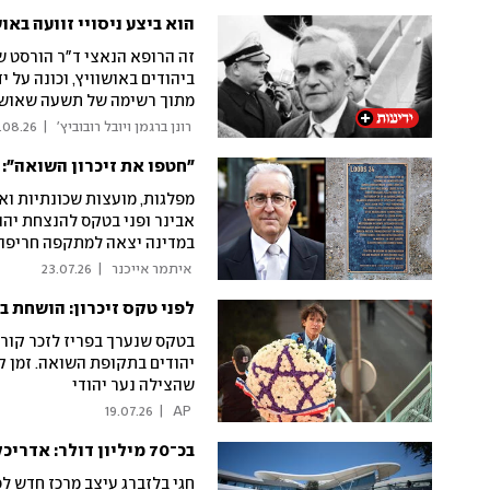
ביהודים באושוויץ, וכונה על י
מתוך רשימה של תשעה שאושרו
ועדויות חדשות על המצוד בעק
 רונן ברגמן ויובל רובוביץ' 
|
.08.26
משוררת מפורסמת, ניסתה להב
"חטפו את זיכרון השואה": 
לאפריקה קיבלה הוראה לעצור,
כאן
מפלגות, מועצות שכונתיות וא
אבינר ופני בטקס להנצחת יהו
במדינה יצאה למתקפה חריפה:
פוליטי. ייבאו אל הטקס את ה
 איתמר אייכנר 
|
23.07.26
לפני טקס זיכרון: הושחת ב
בטקס שנערך בפריז לזכר קורב
יהודים בתקופת השואה. זמן
שהצילה נער יהודי
19.07.26
|
 AP 
חגי בלזברג עיצב מרכז חדש 