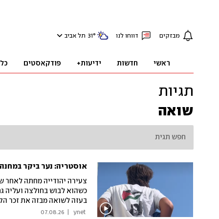
מבזקים
דווחו לנו
°
31
תל אביב
ראשי
חדשות
ידיעות+
פודקאסטים
כל
תגיות
שואה
אוסטריה: נער ביקר במחנה 
צעירה יהודייה מחתה לאחר ש
כשהוא לבוש בחולצה ועליה גם
בעזה לשואה מבזה את זכר הקו
היהודייה למורה של הנער
07.08.26
|
 ynet 