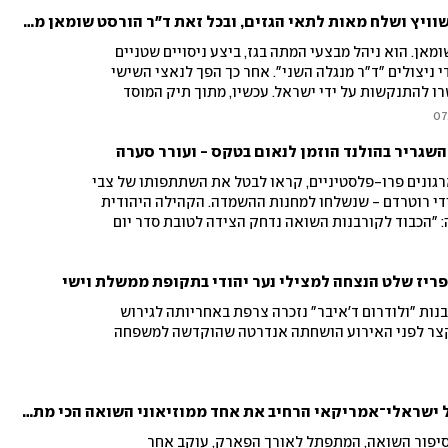
הוא ביצע ניסויי זוועה באושוויץ ושלח מאות לתאי הגזים, ובכל זאת ד"ר הורסט שומאן מעולם לא שילם על פשעיו
זה הרופא הנאצי ד"ר הורסט שומאן. הוא ניהל מבצעי המתה בגז, ביצע ניסויים שטניים
די ניצולים "ד"ר מנגלה השני". אחר כך הפך לנאצי השישי
 להתנקשות על ידי ישראל. עכשיו, מתוך תיק המוסד
בותיו, נחשף הסיפור המלא: איך עיתונאית, אמהּ של
07
יא ללכידתו, מדוע חוליית מתנקשים שנשלחה אליו
השגריר בהולנד הוזמן לנאום בטקס - ועורר סערה
 ואיך למרות כל ההזדמנויות לחסלו - בסוף צדק לא היה
רגונים פרו-פלסטיניים, קראו לבטל את השתתפותו של צבי
די רוטרדם - שנשלחו למחנות ההשמדה. הקהילה היהודית
 "הכבוד לקורבנות השואה נדחק הצידה לטובת סדר יום
שנאה של ההווה"
פריז שלט הנצחה למצילי נער יהודי בתקופת ממשלת וישי
נות "ולודרום ד'איבר" נזכרה צרפת באחריותה לגירוש
 קצר לפני האירוע הושחתה אנדרטה שהוקדשה למשפחה
בכ־70 מיליון דולר: אדריכל ישראלי־אמריקאי הרחיב את אחד ממוזיאוני השואה הכי מתוירים
לסיפור השואה, המתפתל לאורך הפארק, עוקב אחר