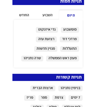
תגיות חמות
השבוע
החודש
היום
סופשבוע
גדי איזנקוט
מרדכי דוד
רצועת עזה
התעללות
מגזין חדשות
מעון ראש הממשלה
שרה נתניהו
ירושלים
ישראל
תגיות קשורות
בנימין נתניהו
ארצות הברית
7 ימים
צרפת
ספר
פריז