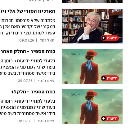
11.07.26
|
 AFP 
הארכיון הסודי של אלי ויזל
מכתבים שלא פורסמו, חברות ע
המקורי של 'קדיש' מאת אלן גי
עשור למותו, מציירים דיוקן 
התרבות היהודית והעולמית א
 יואל רפל 
|
09.07.26
בנות הספיר - החלק האחרו
בלעדי למנויי ידיעות+: רומן
בעור שיניה מגרמניה הנאצית
בידי אישה מסתורית בשם מישל
להציל את יקיריה? מוגש בהמש
 פאם ג'נוף 
|
09.07.26
בנות הספיר - חלק 13
בלעדי למנויי ידיעות+: רומן
בעור שיניה מגרמניה הנאצית
בידי אישה מסתורית בשם מישל
להציל את יקיריה? מוגש בהמש
 פאם ג'נוף 
|
08.07.26