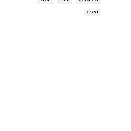
לוס אנג'לס
פולין
הולנד
נאצים