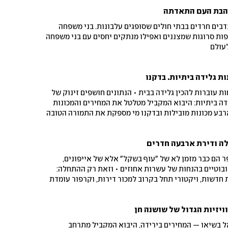
ים לצלוח את עונת הקניות בלי לקרוע את הכיס
אהבת העם התאדתה
בים חרדים בבתי חולים שסופגים עלבונות. בני משפחה
פות סרוגות שמצננים ואפילו מנתקים יחסים עם בני משפחה
לעולם
ת גלידה ביתיות. בדקנו
ת עוברות להכין גלידה בבית • הנתונים חושפים זינוק של
ות גלידה ביתיות: היבוא המקביל מטלטל את המחירים והמכונות
רבע מכונות מובילות ובדקנו מי מספקת את התמורה הטובה
ה ודירת ארבעה חדרים
הם כבר מזמן לא של "עוף בשקל" אלא של אייפונים,
 ושואבים רובוטיים בהנחות של עשרות אחוזים • וזאת רק ההתחלה:
 חדשות, ויקטורי תחל בקרוב למכור דירות, וקרפור עומדת
 בית בתוך הסופרים • רשתות השיווק מרחיבות את
זון, ושואפות להפוך לכתובת אחת לכל צורכי משק הבית •
ויזיות הגדול של שושנה חן
רכן?
 בשיאו — המחירים בירידה, היבוא המקביל מתרחב