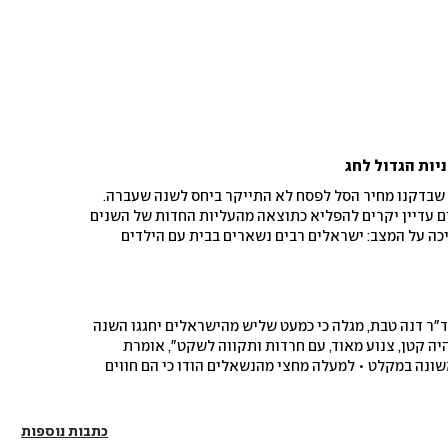
יות הגדול לחג
שבדקנו מחיר הסל לפסח לא התייקר ביחס לשנה שעברה.
ם עדיין יקרים להפליא כתוצאה מהעליות החדות של השנים
ה על המצב: ישראלים רבים נשארים בבית עם הילדים
צורכים יותר • הקושי לצאת החוצה הזניק את המכירות באתרי האונליין, ובצל האזעקות
הזמן שמוכנים הקונים להעביר בסניפי הדיסקאונט הפך לקריטי • בדיקת "ממון" מגלה: רמי
לוי ואושר עד חולקים את הסל הזול ביותר • וגם: הרשת שהגזימה עם מחירי המצות, וזו
ד"ר דנה טבת, מגלה כי כמעט שליש מהישראלים יחגגו השנה
 יהיה קטן, צנוע מאוד, עם חרדות ותקווה לשקט", אומרת
ונה במקלט • למעלה מחצי מהנשאלים הודו כי הם חווים
קושי רגשי ועייפות, אך למרות זאת למעלה מ–80% עורכים קניות לחג • "הצרכן הישראלי
ומרת ד"ר טבת, "אך עדיין יש בנו חוסן, אנחנו אמנם לא
ם לחגוג"
כתבות נוספות