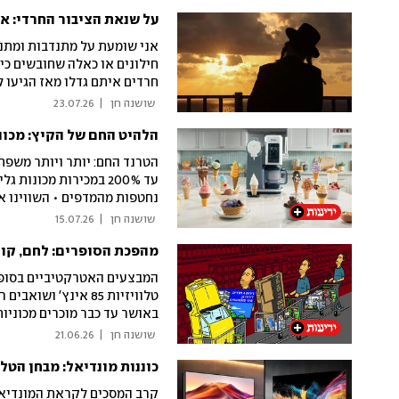
הסטוקים את השוק ויש גם טיפ
על שנאת הציבור החרדי: 
אני שומעת על מתנדבות ומתנד
חילונים או כאלה שחובשים כי
חרדים איתם גדלו מאז הגיעו 
 שושנה חן 
|
23.07.26
הלהיט החם של הקיץ: מכונו
הטרנד החם: יותר ויותר משפחו
עד 200% במכירות מכונ
נחטפות מהמדפים • השווינו א
ביותר
 שושנה חן 
|
15.07.26
מהפכת הסופרים: לחם, קול
המבצעים האטרקטיביים בסופר 
טלוויזיות 85 אינץ'
באושר עד כבר מוכרים מכוניות
להשיק מחלקות לרהיטים ולכלי
 שושנה חן 
|
21.06.26
פעילותן הרבה מעבר למדפי המ
כוננות מונדיאל: מבחן הטלו
אבל האם זה באמת משתלם לצ
קרב המסכים לקראת המונדיאל