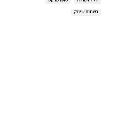
יוקר המחיה
סופרמרקט
רשתות שיווק