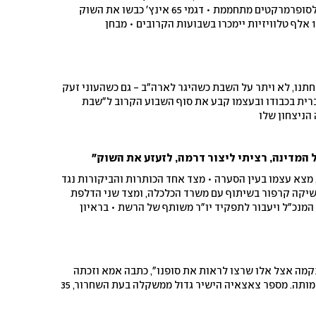
והתחרות בין רשתות החשמל לסופרמרקטים מתחממת • דגמי 65 אינץ' כבשו את השוק
ובענף מעריכים כי יותר מ–100 אלף טלוויזיות יימכרו בשבועות הקרובים • מבחן
הטלוויזיות הגדול: בדקנו שישה מסכים בעלות של עד 6,000 שקל, בשיתוף שחר שושן, עורך
זיידי מרדכי, אחד מאבות משפחתנו, לא ויתר על השבת כשהיגר לארה"ב - גם כשהעוני זעק
ית בכבודו ובעצמו קבע את סוף השבוע הקרוב ל"שבת
 הניצחון שלו
 המדינה, רציתי ליצור דרמה, לזעזע את השוק"
 מצא עצמו בעין הסערה • מצד אחד הכותרות והביקורות נגד
יקה קרפור בשיתוף עם משרד הכלכלה, ומצד שני הדלפת
המנכ"ל ויעבור לתפקיד יו"ר משותף של הרשת • בראיון
נגד הסל, מודה שיש מה לשפר אבל מסביר למה לדעתו עדיין
מדובר בבשורה צרכנית • "לא מבין את הביקורות, הורדנו מחירים ב-40%. מומחים בחרו את
אבל גם אני לא מושלם"
קמה אצל אלו שרצו לראות את סופנו", כתבה אמא וזכתה
לנקמה ולניצחון בחייה ואחרי מותה. מספר צאצאיה הישיר גדול ממשקלה בעת השחרור, 35