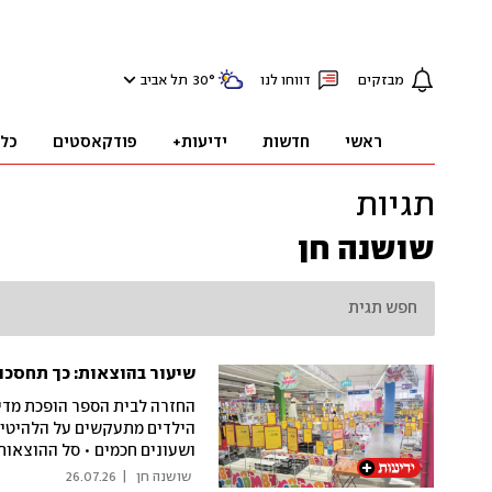
מבזקים
דווחו לנו
°
30
תל אביב
ראשי
חדשות
ידיעות+
פודקאסטים
כל
תגיות
שושנה חן
שיעור בהוצאות: כך תחסכו
החזרה לבית הספר הופכת מדי 
הילדים מתעקשים על הלהיטים 
ושעונים חכמים • סל ההוצאות
בסיוע המועצה הישראלית לצרכ
 שושנה חן 
|
26.07.26