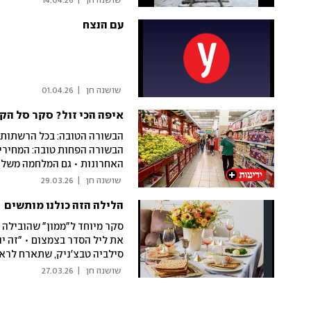
 שושנה חן 
|
14.04.26
עם הנצח
 שושנה חן 
|
01.04.26
איפה הכי זול? סקר סל הקנ
הבשורה הטובה: בכל הרשתות 
הבשורה הפחות טובה: המחירי
האחרונות • גם המלחמה משליכ
ו
 שושנה חן 
|
29.03.26
הלילה הזה כולנו מותשים
שהחביאה את המבצעים
סקר מיוחד ל"ממון" שהובילה 
את ליל הסדר בצמצום • "זה
סילביה טבצ'ניק, שתארח לראש
 שושנה חן 
|
27.03.26
עייף ממלחמות ויוקר מחייה", א
פורקים עול בקניות, אבל רוצי