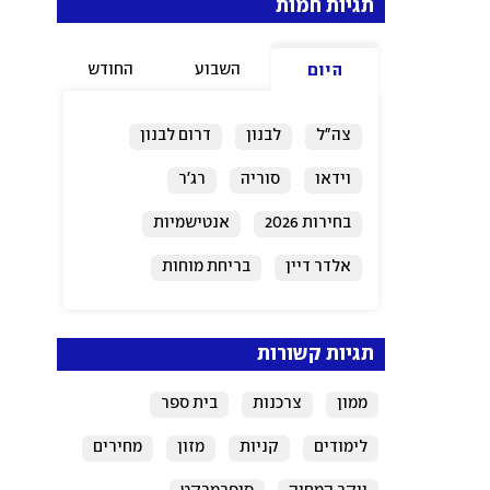
תגיות חמות
השבוע
החודש
היום
צה"ל
לבנון
דרום לבנון
וידאו
סוריה
רג'ר
בחירות 2026
אנטישמיות
אלדר דיין
בריחת מוחות
תגיות קשורות
ממון
צרכנות
בית ספר
לימודים
קניות
מזון
מחירים