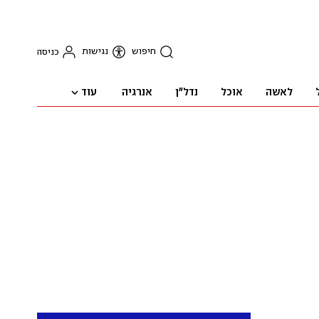
חיפוש
נגישות
כניסה
עוד
לאשה
אוכל
נדל"ן
אנרגיה