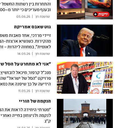
 שושנה חן 
|
05.06.26
אתר wisebuy
גוט שאבס אמריקה
מהקירות. כשנשיא ארצות-הבר
לאומית", במחווה ליהדות - זה
 שושנה חן 
|
14.05.26
"אני לא מתחרט על הסל של
מנכ"ל קרפור, מיכאל לובושיץ,
פרויקט "הסל של ישראל" שהש
הידיעה על כך שיפנה את כסא 
בלעדי הוא מגיב לכל הטענות 
 שושנה חן 
|
11.05.26
הנקמה של הוריי
הסל, לא אני. הוא לא מושלם, 
"מטרתי היחידה לראות את הנ
ק"ג