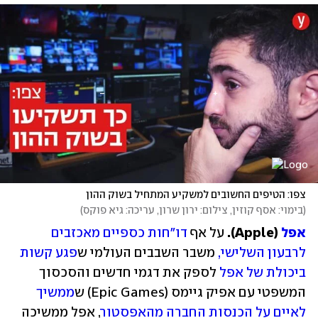
צפו: הטיפים החשובים למשקיע המתחיל בשוק ההון
(
בימוי: אסף קוזין, צילום: ירון שרון, עריכה: גיא פוקס
)
אפל
 (Apple). 
על אף
דו"חות כספיים מאכזבים 
לרבעון השלישי,
 משבר השבבים העולמי ש
פגע קשות 
ביכולת של אפל
 לספק את דגמי חדשים והסכסוך 
המשפטי עם אפיק גיימס (Epic Games) ש
ממשיך 
לאיים על הכנסות החברה מהאפסטור
, אפל ממשיכה 