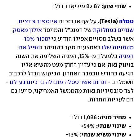
שווי שוק:
 82.87 מיליארד דולר
טסלה
 (Tesla). 
על אף או בזכות 
אינספור ציוצים 
שנויים במחלוקת
 של המנכ"ל והמייסד 
אילון מאסק
, 
אשר בשלב מסויים אפילו הודיע כי 
ימכור 10% 
מהמניות שלו
 באמצעות סקר בטוויטר ו
הפיל את 
המניה
 בלמעלה מ-15%, המניה השלימה את השנה 
בזינוק נאה, אם כי עדיין רחוק מעט מהשיא אליו 
הגיעה בחודש נובמבר האחרון. הביקוש הגדל לרכבים 
חשמליים - 
תחום אשר טסלה מובילה בו כיום בעולם
 - 
לצד סובסידיות נאות מהממשל האמריקני, סייעו גם 
הם לעליות החדות.
מחיר מניה: 
1,086 דולר
שינוי שנתי: 
54%+
שינוי משיא שנתי:
 13%-