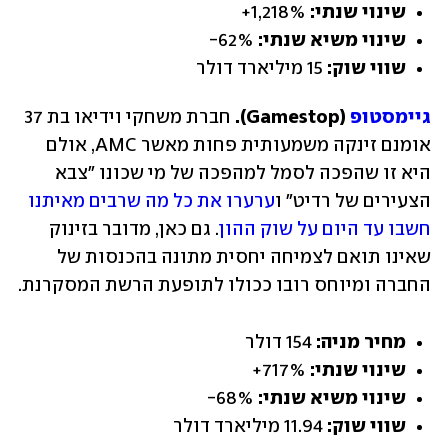
שינוי שנתי: 
1,218%+
שינוי משיא שנתי: 
62%-
שווי שוק: 
15 מיליארד דולר
גיימסטופ
 (Gamestop). 
חברת משחקי וידיאו בת 37 
אומנם זינקה משמעותית פחות מאשר AMC, אולם 
היא זו שהפכה לסמל למהפכה של מי שכונו "צבא 
הצעירים של רדיט" ו
ערערו את כל מה שרבים מאיתנו 
חשבו עד היום על שוק ההון
. גם כאן, מדובר בזינוק 
שאינו תואם לצמיחה יחסית מתונה בהכנסות של 
החברה ומיוחס רובו ככולו לתופעת הרשת המסקרנת.
מחיר מניה: 
154 דולר
שינוי שנתי: 
717%+
שינוי משיא שנתי: 
68%-
שווי שוק: 
11.94 מיליארד דולר