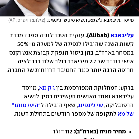
מייסד עליבאבא, ג'ק מא, ונשיא סין, שי ג'ינפינג
(
צילום: רויטרס, AP
)
עליבאבא
 (Alibab). 
ענקית הטכנולוגיה ספגה מכות 
קשות השנה שהובילו לנפילה של למעלה מ-50% 
במסחר בארה"ב, בהן ביטול הנפקת קבוצת אנט וקנס 
אישי בגובה של 2.7 מיליארד דולר שלוו ברגולציה 
חריפה הרבה יותר כנגד החטיבה הרווחית של החברה.
ברקע: המחלוקת המפורסמת בין 
ג'ק מא
, מייסד 
עליבאבא ואחד האנשים העשירים בסין, לנשיא 
הרפובליקה, 
שי ג'ינפינג
, שאף הובילה ל
"היעלמותו" 
של מא
 לתקופה של מספר חודשים בתחילת השנה.
מחיר מניה (בארה"ב): 
112 דולר