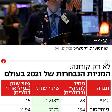
גלריה
שנה סוערת. וול סטריט
(
צילום: AP
)