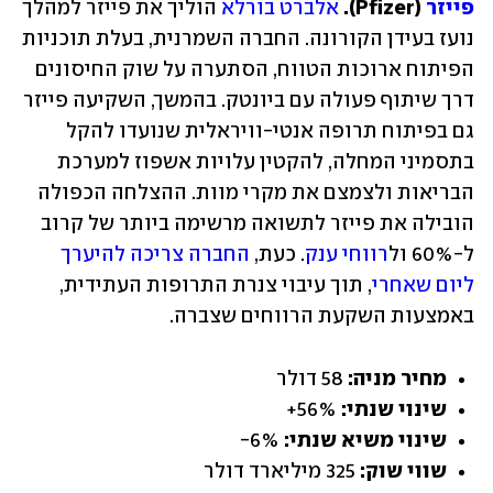
פייזר
 (Pfizer).
אלברט בורלא
 הוליך את פייזר למהלך 
נועז בעידן הקורונה. החברה השמרנית, בעלת תוכניות 
הפיתוח ארוכות הטווח, הסתערה על שוק החיסונים 
דרך שיתוף פעולה עם ביונטק. בהמשך, השקיעה פייזר 
גם בפיתוח תרופה אנטי-וויראלית שנועדו להקל 
בתסמיני המחלה, להקטין עלויות אשפוז למערכת 
הבריאות ולצמצם את מקרי מוות. ההצלחה הכפולה 
הובילה את פייזר לתשואה מרשימה ביותר של קרוב 
ל-60% ול
רווחי ענק
. כעת, 
החברה צריכה להיערך 
ליום שאחרי
, תוך עיבוי צנרת התרופות העתידית, 
באמצעות השקעת הרווחים שצברה.
מחיר מניה:
 58 דולר
שינוי שנתי:
 56%+
שינוי משיא שנתי:
 6%-
שווי שוק:
 325 מיליארד דולר