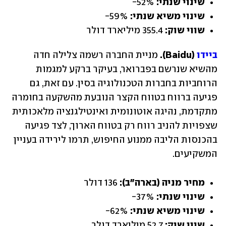
שינוי שנתי: 
52%-
שינוי משיא שנתי: 
59%- 
שווי שוק: 
355.4 מיליארד דולר
ביידו
 (Baidu).
 מניית החברה רשמה צלילה חדה 
מהשיא שנרשם בפברואר, בעיקר ברקע למגמות 
הרוחביות בחברות הטכנולוגיה בסין. עם זאת, גם 
פגיעה ברווח בטווח הקצר הנובעת מהשקעה בחומרה 
מתקדמת, נהיגה אוטונומית ואינטילגנציה מלאכותית 
שצפויות להניב רווח רק בטווח הארוך, לצד פגיעה 
בהכנסות הליבה ממנוע החיפוש, תרמו לירידה בעניין 
המשקיעים.
מחיר מניה (בארה"ב): 
136 דולר
שינוי שנתי: 
37%-
שינוי משיא שנתי: 
62%-
שווי שוק:
 52.7 מיליארד דולר