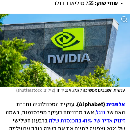
שווי שוק:
 755 מיליארד דולר
ענקית השבבים ממשיכה לזנק. אנבידיה
(
צילום: shutterstock
)
אלפבית
 (Alphabet). 
ענקית הטכנולוגיה וחברת 
האם של 
גוגל
, אשר מרוויחה בעיקר מפרסומות, רשמה 
זינוק אדיר של 41% בהכנסות שלה
 ברבעון השלישי 
של 2021 וצפויה לסיים את את השנה כולה עם עלייה 