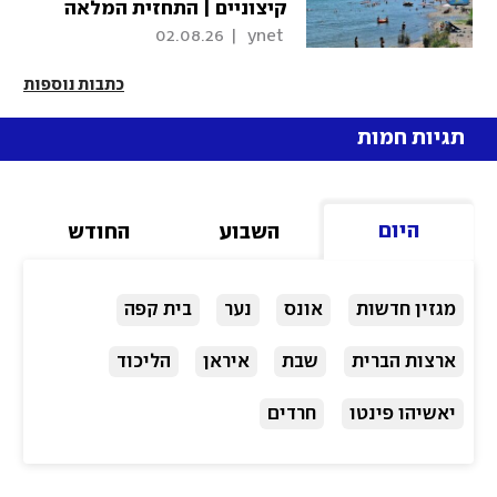
קיצוניים | התחזית המלאה
02.08.26
|
 ynet 
כתבות נוספות
תגיות חמות
היום
השבוע
החודש
מגזין חדשות
אונס
נער
בית קפה
ארצות הברית
שבת
איראן
הליכוד
יאשיהו פינטו
חרדים