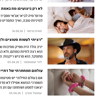
 איילת שני, אפרת הראל היימן 
|
6
לא רק ביצועים: מה באמת 
פרופ' מיה לביא־אג'אי מסביר
למיניות טובה, ואיך התסריט 
 מאיה בניטה 
|
14.06.26
"רציתי לעשות סטוצים ולא
יניב גולד היה מפיק מסיבות 
הוא רצה לחיות כמוהם, ולא הב
מתפקד, הוא מרגיש ריקנות. ה
ומלמד צעירים איך להיות קשו
 לורי שטטמאור 
|
05.06.26
עולמם המחתרתי של דתיים חובבי BDSM: "הבנתי שככה 
אם בעולם החילוני יש סטיגמות
השמרני הנושא אפילו לא מדוב
שרואה במיניות דרך לחוות את
 שמואל מוניץ 
|
05.06.26
מהזהות שלי" | מיוחד