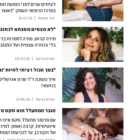
לעיתים שנים לפני הופעת תסמי
במרכז הרפואי העמק: "כאשר 
בדיקה של גורמי סיכון לבביים"
 צור גואטה 
|
10.07.26
"לא מצפים מסבתא לכתוב 
מירה קדוש, מורה לספרות בדי
בלי צנזורה עצמית ועל התגוב
 מאיה בניטה 
|
05.07.26
"בסך הכול רציתי להיות 'נו
איך נהפכה ד"ר שרון אורשלימ
בנושא?
 מאיה בניטה 
|
21.06.26
הגבר המתעלל הוא סקס מד
עם פרטנר מתעלל, סקס אינו חו
אינטימיות, קרבה ואמון. למי
של הקורבן, עד לכניעתו המוח