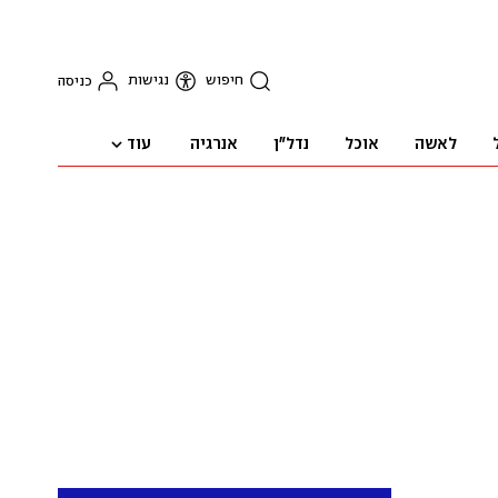
חיפוש
נגישות
כניסה
עוד
לאשה
אוכל
נדל"ן
אנרגיה