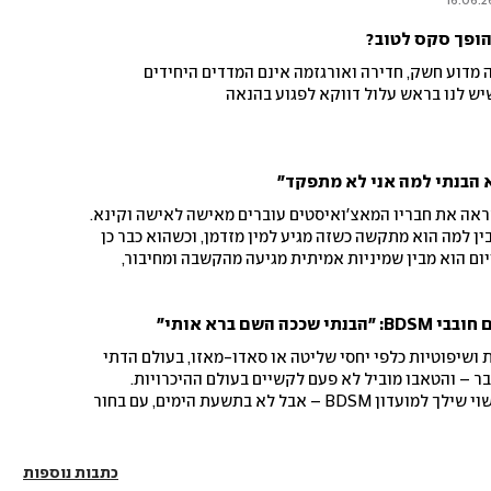
16.06.2
הופך סקס לטוב?
ה מדוע חשק, חדירה ואורגזמה אינם המדדים היחידים
שיש לנו בראש עלול דווקא לפגוע בהנאה
 הבנתי למה אני לא מתפקד"
שראה את חבריו המאצ'ואיסטים עוברים מאישה לאישה וקינא.
ין למה הוא מתקשה כשזה מגיע למין מזדמן, וכשהוא כבר כן
יום הוא מבין שמיניות אמיתית מגיעה מהקשבה ומחיבור,
בים לגוף שלהם | האזינו
השם ברא אותי"
 ושיפוטיות כלפי יחסי שליטה או סאדו-מאזו, בעולם הדתי
ר – והטאבו מוביל לא פעם לקשיים בעולם ההיכרויות.
יצאנו למסע ושוחחנו עם זוג נשוי שילך למועדון BDSM – אבל לא בתשעת הימים, עם בחור
 אלוהים בגוף, ועם רווקה דתייה שמעידה: "הבנתי שזה חלק
כתבות נוספות