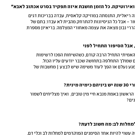
 ואירוטיקה. כל הזמן חושבת איזה תפקיד בסרט אכתוב לאבא"
ה ריאלית, התנסתה במוזיקה קלאסית, עבדה בבריכות דגים
ור - אבל כל הניסיונות להתרחק מהבית לא עבדו: בתם של
הררי נבון מצאה את עצמה מאחורי המצלמה. בריאיון מספרת
ים הסתירה את הייחוס המשפחתי, מסבירה למה דווקא
ן אותה - ולמה לא נראה בקרוב את אביה בסרט שלה
 אבל הסיפור התחיל לפני
אמיתי התחיל הרבה קודם, כשהשיחות הפכו לרשימות
 שמולך התחלפה בתחושה שכבר יודעים עליו הכול.
מגע נעלם או הפך לעוד משימה שיש לבצע | מחשבות של
הסרט "ההזמנה"
ינית?
הראשון באמת מנבא חיי מין טובים, ואיך מצליחים לשמור
ים?
מחלות לב: מה חשוב לדעת?
ה עשוי להיות אחד הסימנים המוקדמים למחלות לב וכלי דם,