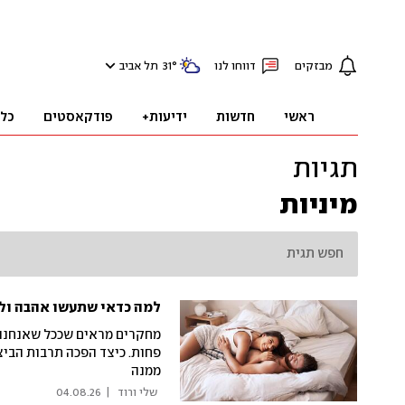
מבזקים
דווחו לנו
°
31
תל אביב
ראשי
חדשות
ידיעות+
פודקאסטים
כל
תגיות
מיניות
למה כדאי שתעשו אהבה ול
מחקרים מראים שככל שאנחנו ע
פחות. כיצד הפכה תרבות הביצ
ממנה
 שלי ורוד 
|
04.08.26