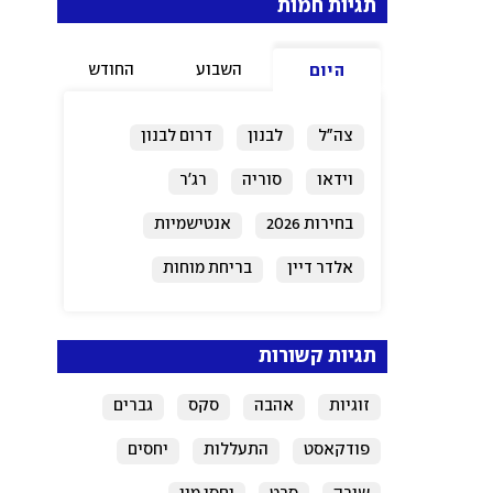
תגיות חמות
השבוע
החודש
היום
צה"ל
לבנון
דרום לבנון
וידאו
סוריה
רג'ר
בחירות 2026
אנטישמיות
אלדר דיין
בריחת מוחות
תגיות קשורות
זוגיות
אהבה
סקס
גברים
פודקאסט
התעללות
יחסים