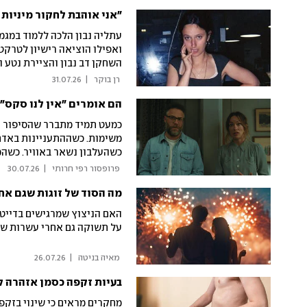
"אני אוהבת לחקור מיניות
עתליה נבון הלכה ללמוד במגמ
ואפילו הוציאה רישיון לטרקט
השחקן דב נבון והציירת נטע 
הבמאית הצעירה איך במשך שנ
 רן בוקר 
|
31.07.26
נשיות היא הנושא שהכי מסקר
הם אומרים "אין לנו סקס",
כמעט תמיד מתברר שהסיפור ה
משימות. כשההתעניינות באדם
כשהעלבון נשאר באוויר. כשה
מומחה בשיקום מיני בעקבות 
 פרופסור רפי חרותי 
|
30.07.26
מה הסוד של זוגות שגם אחרי 30 שנה יש ביניהם כימיה מ
האם הניצוץ שמרגישים בדייט 
על תשוקה גם אחרי עשרות שנ
 מאיה בניטה 
|
26.07.26
בעיות זקפה כסמן אזהרה ל
מחקרים מראים כי שינוי בזקפ