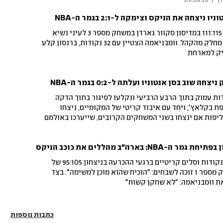
ן 
|
09.06.26
ניצחה את הניקס וצימקה ל-2:1 בגמר ה-NBA
הספרס חזרו לסדרה בענק עם 111:115 במדיסון סקוור גארדן במשחק מספר 3 לעיני נשיא
ארה"ב, שנכח באולם וספג בוז מחלק מהקהל. וומבניאמה הצטיין עם 32 נקודות, ברנסון קלע
 שוב בסן אנטוניו ועלתה ל-0:2 בגמר ה-NBA
שמטו יתרון של 14 נקודות עמוק בתוך הרבע הרביעי ונקלעו לפיגור בתוך הדקה
 בקלאץ', ויחד עם איבוד קריטי של המקומיים, ניצחו
כות באליפות אם ינצחו בשני המשחקים הקרובים, שייערכו באולמם
הבאזר
 בארה"ב מהללים את כוכב הניקס
ג'יילן ברנסון, שהצטיין עם 30 נקודות וסלים קריטיים ברגעי ההכרעה בניצחון 95:105 של
ניו-יורק על סן אנטוניו במשחק מספר 1 זוכה לשבחים: "הוכיח שהוא מוכן למשימה". בצד
ת וומבניאמה: "לא שחקן קשוח"
כתבות נוספות