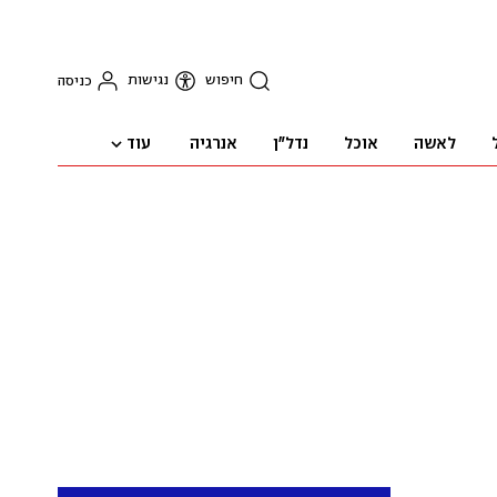
חיפוש
נגישות
כניסה
עוד
לאשה
אוכל
נדל"ן
אנרגיה