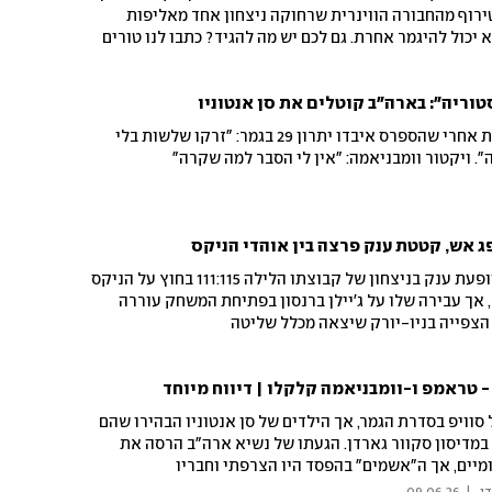
בטירוף מהחבורה הווינרית שרחוקה ניצחון אחד מאליפות
1. זה פשוט לא יכול להיגמר אחרת. גם לכם יש מה להגיד? כתבו לנו טורים
ריה": בארה"ב קוטלים את סן אנטוניו
צ'רלס בארקלי לא חסך ביקורת אחרי שהספרס איבדו יתרון 29 בגמר: "זרקו שלשות בלי
". ויקטור וומבניאמה: "אין לי הסבר למה שקרה"
ג אש, קטטת ענק פרצה בין אוהדי הניקס
כוכב סן אנטוניו ספרס סיפק הופעת ענק בניצחון של קבוצתו הלילה 111:115 בחוץ על הניקס
במשחק מספר 3 בגמר ה-NBA, אך עבירה שלו על ג'יילן ברנסון בפתיחת המשחק עוררה
 הצפייה בניו-יורק שיצאה מכלל שליטה
 - טראמפ ו-וומבניאמה קלקלו | דיווח מיוחד
 סוויפ בסדרת הגמר, אך הילדים של סן אנטוניו הבהירו שהם
 במדיסון סקוור גארדן. הגעתו של נשיא ארה"ב הרסה את
ומיים, אך ה"אשמים" בהפסד היו הצרפתי וחבריו