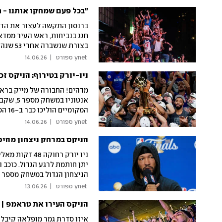
"בכל פעם שמחקו אותנו - ח
ברנסון התקשה לעצור את הדמע
חגג בנביחות, ראש העיר ממדאנ
בצורת שנשברה אחרי 53 שנה
 ynet ספורט 
|
14.06.26
ניו-יורק בטירוף: הניקס זכו באליפות ה-A
המקו
ברנסון היה פשוט נפלא עם 45 נקודות
 ynet ספורט 
|
14.06.26
הניקס במרחק ניצחון מהיסט
יתן חותמת לרגע הגדול. כוכב ו
מגיעה עם הגב אל הקיר: "צרי
 ynet ספורט 
|
13.06.26
הניקס העירו את טראמפ | 
איזו סדרת גמר מופלאה קיבלנו