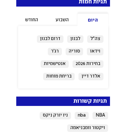
תגיות חמות
השבוע
החודש
היום
צה"ל
לבנון
דרום לבנון
וידאו
סוריה
רג'ר
בחירות 2026
אנטישמיות
אלדר דיין
בריחת מוחות
תגיות קשורות
NBA
nba
ניו יורק ניקס
ויקטור וומבניאמה