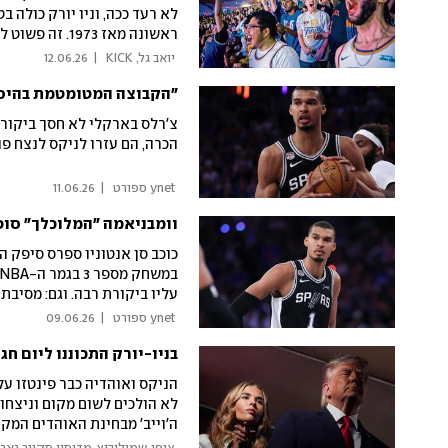
לא רעד ככה, וניו יורק כולה 
ראשונה מאז 973
לכתובת: kick@ynet.co.il
 יואב גל, KICK 
|
12.06.26
"הקבוצה המטומטמת בהיסטו
הכרה, הם עזרו לניקס לנצח פה
 ynet ספורט 
|
11.06.26
וומבניאמה "המלוכלך" סופ
עליו ביקורת רבה. וגם: מסיבת
 ynet ספורט 
|
09.06.26
בניו-יורק התכוננו ליום חג
הניקס ואוהדיה כבר פינטזו על
לא הולכים לשום מקום וניצחו
ה'וייב' מבחינת האוהדים המק