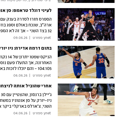
 ציפי שמילוביץ, מדיסון סקוור גארד
לעיני דונלד טראמפ: סן אנטוניו 
32 בצד השני - אך זה לא הספיק למארחת
 ynet ספורט 
|
09.06.26
בתום דרמה אדירה: ניו יורק ניצחה
הניקס 
האחרונה, אך התעלו פעם נוספת
104:105 - והם יוכלו לז
הביתי. וומבניאמה החטיא על 
 ynet ספורט 
|
06.06.26
אחרי שהוביל אותה לניצחון בפתיחת גמר ה-NBA:
השני, צ'ארלס בארקלי ביקר א
 ynet ספורט 
|
04.06.26