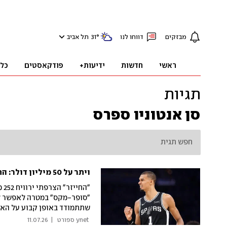
מבזקים
דווחו לנו
°
31
תל אביב
ראשי
חדשות
ידיעות+
פודקאסטים
כל
תגיות
סן אנטוניו ספרס
ויתר על 50 מיליון דולר: החוזה החדש של ויקטור וומבניאמה בסן אנטוניו
"סופר-מקס" במטרה לאפשר לס
שתתמודד באופן קבוע על האל
 ynet ספורט 
|
11.07.26