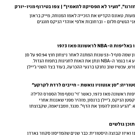
זרנו", "העיר לא הפסיקה להאמין" | צפו בטירוף מניו-יורק
ות, טאונס הקדיש את הזכייה לאמו המנוחה, מייק בראון
י הגשים חלום - וברחובות אלפי אוהדי הניקס חוגגים
NB לראשונה מאז 1973
מדהים! החבורה של מייק בראון שמה סוף ל-53 שנות המתנה לאחר ניצחון חוץ 90:94 על סן
אנטוניו במשחק מספר 5, שקבע 1:4 בגמר ה-NBA ונתן את האות לחגיגות בתפוח הגדול.
מיים הוליכו כבר ב-16 הפרש, עכשיו שוב נחנקו ברגעי ההכרעה, בעוד בצד השני ג'יילן
וריה: "סן אנטוניו נואשת - חייבים לרדת לקרקע"
ניו יורק רחוקה 48 דקות מאליפות ראשונה מאז 1973, כאשר 'וי' נוסף מול הספרס הלילה
קפטן הניקס, ג'יילן ברנסון, מזהיר מפני שאננות אחרי
הניצחון הגדול במשחק מספר 4: "הגיע הזמן להפוך את הדף". מנגד, וומבניאמה, שקבוצתו
ך להשקיע את האנרגיות במגרש"
תוכן גולשים
 ואיזו קבוצה היסטורית: כבר שנים שהמדיסון סקוור גארדן