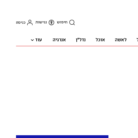
חיפוש
נגישות
כניסה
עוד
לאשה
אוכל
נדל"ן
אנרגיה