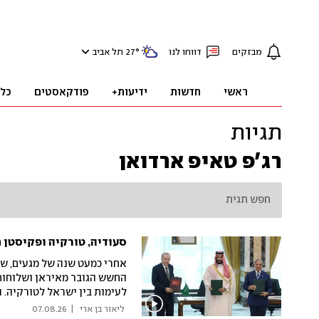
מבזקים
דווחו לנו
°
27
תל אביב
ראשי
חדשות
ידיעות+
פודקאסטים
כל
תגיות
רג'פ טאיפ ארדואן
סעודיה, טורקיה ופקיסטן 
אחרי כמעט שנה של מגעים, ש
החשש הגובר מאיראן ושלוחות
לעימות בין ישראל לטורקיה. 
מתקפה על אחת מהן כמתקפה נ
 ליאור בן ארי 
|
07.08.26