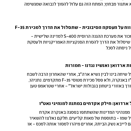
 אתגור מבחוץ, המתח הזה גם עלול להפוך לנבואה שמגשימה
בטורקיה מדווחים על כוונה למכור את מערכת ההגנה הרוסית S-400 למדינה שלישית -
 שיסלול את הדרך להסרת הסנקציות האמריקניות ולעסקת
 ארדואן ואנשיו נגדנו - חמורות
שיחה בינו לבין נשיא ארה"ב, אחרי שהאחרון הרבה לשבח
את נשיא טורקיה בפסגת נאט"ו באנקרה, ולא פסל מכירת מטוסי F-35 מתקדמים. נתניהו,
רך באזורי ביטחון בגבולות ישראל" - אחרי שטראמפ טען
רדואן: חילק אקדחים במתנה למנהיגי נאט"ו
 ממנהיגי המדינות שהשתתפו בפסגה באנקרה אקדח
 שמו - בתוספת של מאות קליעים. חלקם נאלצו להשאיר
 לייבא נשק הביתה, אחרים מיהרו למסור אותה למכס - או
"אף אחד לא יירה בזה"