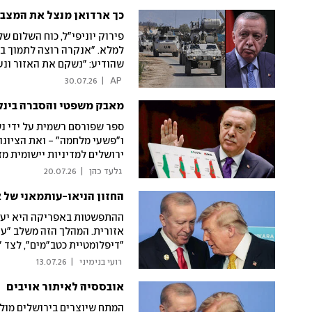
כך ארדואן מנצל את המצב -
פירוק יוניפי"ל, כוח השלום ש
למלא. "אנקרה רוצה לתמוך בב
שהודיע: "נשקם את האזור ונע
30.07.26
|
 AP 
מאבק משפטי והסברה בינלא
ספר שפורסם רשמית על ידי נ
ו"פשעי מלחמה" - ואת הציונו
ירושלים למדיניות יישומית 
אנקרה בעזה, בירושלים ובמער
 גלעד כהן 
|
20.07.26
החזון הניאו-עותמאני של 
ההתפשטות באפריקה היא יעד 
אזורית. המהלך הזה משלב "עו
"דיפלומטיית כטב"מים", לצד 
וקווי תעופה, והעמקת ההשפע
 רועי בנימיני 
|
13.07.26
אובססיה לאיתור אויבים
המתח שיוצרים בירושלים מול