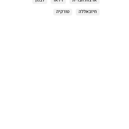
ארצות הברית
וידאו
לבנון
חיזבאללה
טורקיה