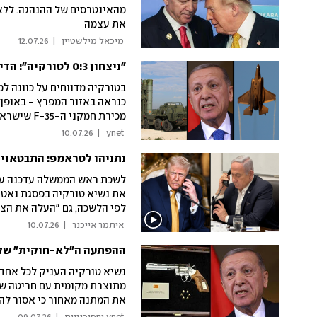
מהאינטרסים של ההנהגה. ללא
את עצמה
 מיכאל מילשטיין 
|
12.07.26
"ניצחון 0:3 לטורקיה": הדיווח על העסקה הסיבובית - שתסלול את הדרך למכירת F-35
כנראה באזור המפרץ - באופן
מכירת חמקני ה-F-35 שישראל ניסתה לסכל
10.07.26
|
 ynet 
נתניהו לטראמפ: התבטאויות
לשכת ראש הממשלה עדכנה על 
לפי הלשכה, גם "העלה את הצו
שישראל רוצה לסגת מלבנון
 איתמר אייכנר 
|
10.07.26
ההפתעה ה"לא-חוקית" של א
נשיא טורקיה העניק לכל אחד
מתוצרת מקומית עם חריטה של
את המתנה מאחור כי אסור להם
מתכוונים להעבירה למוזיאון: 