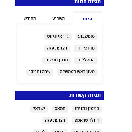
תגיות חמות
השבוע
החודש
היום
סופשבוע
גדי איזנקוט
מרדכי דוד
רצועת עזה
התעללות
מגזין חדשות
מעון ראש הממשלה
שרה נתניהו
ירושלים
ישראל
תגיות קשורות
בנימין נתניהו
חמאס
ישראל
דונלד טראמפ
רצועת עזה