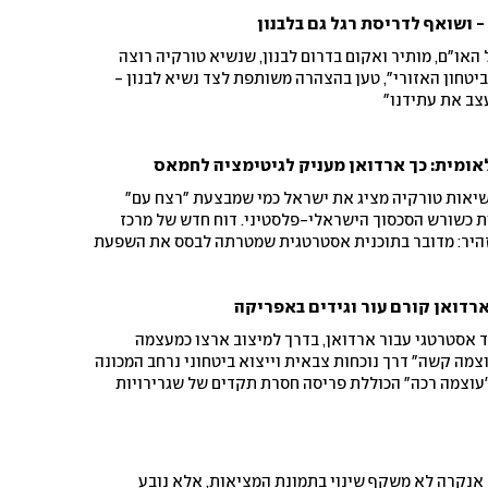
 ושואף לדריסת רגל גם בלבנון
ל האו"ם, מותיר ואקום בדרום לבנון, שנשיא טורקיה רוצה
יטחון האזורי", טען בהצהרה משותפת לצד נשיא לבנון -
צב את עתידנו"
ומית: כך ארדואן מעניק לגיטימציה לחמאס
שיאות טורקיה מציג את ישראל כמי שמבצעת "רצח עם"
ת כשורש הסכסוך הישראלי-פלסטיני. דוח חדש של מרכז
מזהיר: מדובר בתוכנית אסטרטגית שמטרתה לבסס את השפעת
ך הביטחון הפלסטיני העתידי
ארדואן קורם עור וגידים באפריקה
אסטרטגי עבור ארדואן, בדרך למיצוב ארצו כמעצמה
צמה קשה" דרך נוכחות צבאית וייצוא ביטחוני נרחב המכונה
"עוצמה רכה" הכוללת פריסה חסרת תקדים של שגרירויות
ה התרבותית והדתית
 אנקרה לא משקף שינוי בתמונת המציאות, אלא נובע