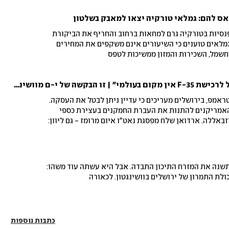
סיות בטורקיה גרם למחאות ברחוב והחריף את הביקורת
 גמלאים טוענים כי השיעורים אינם משקפים את המחירים
חשמל, השכירות והמזון ממשיכות לטפס
ארדואן: "להתנגדות ישראל לרכישת F-35 אין מקום בעולמי" | זו הבקשה של י-ם מוושינגטון
ראמפ, בירושלים מעריכים כי עדיין ניתן לבטל את העסקה.
אמריקנים להתנות את העברת החמקנים בעצירת כספי
אללה. ארדואן שלח מפסגת נאט"ו איום מרומז - גם ליוון:
בהתנגדות לרכישה"
נה את המזרח התיכון התבדה. אבל היא עשתה עוד משהו:
ולת התמרון של ירושלים בוושינגטון. לכאורה
כתבות נוספות