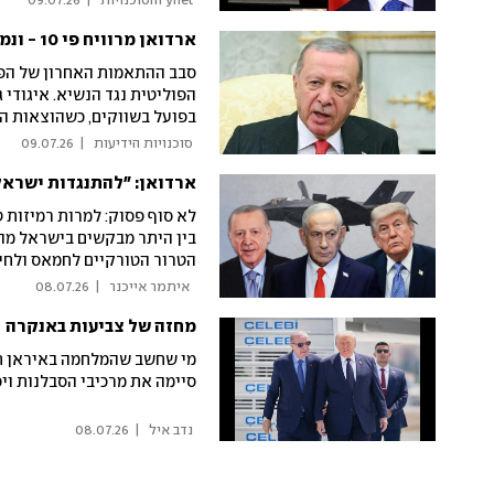
 ynet והסוכנויות 
|
09.07.26
ארדואן מרוויח פי 10 - ונמאס להם: גמלאי טורקיה יצאו למאבק בשלטון
סבב ההתאמות האחרון של הפנ
הפוליטית נגד הנשיא. איגודי
בפועל בשווקים, כשהוצאות ה
 סוכנויות הידיעות 
|
09.07.26
לא סוף פסוק: למרות רמיזות ט
בין היתר מבקשים בישראל מה
הטרור הטורקיים לחמאס ולחיזב
"לא היו צריכים לעשות טעות 
  איתמר אייכנר 
|
08.07.26
מחזה של צביעות באנקרה
מי שחשב שהמלחמה באיראן תש
סיימה את מרכיבי הסבלנות ויכ
 נדב איל 
|
08.07.26