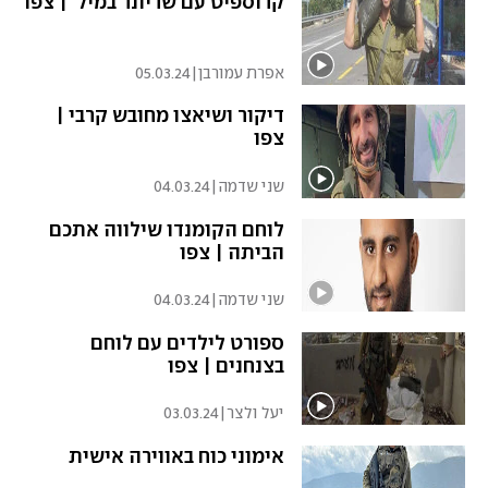
קרוספיט עם שריונר במיל' | צפו
אפרת עמורבן
|
05.03.24
דיקור ושיאצו מחובש קרבי |
צפו
שני שדמה
|
04.03.24
לוחם הקומנדו שילווה אתכם
הביתה | צפו
שני שדמה
|
04.03.24
ספורט לילדים עם לוחם
בצנחנים | צפו
יעל ולצר
|
03.03.24
אימוני כוח באווירה אישית