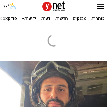
27
°
כותרות
מבזקים
חדשות
דעות
ידיעות+
פודקאסטי