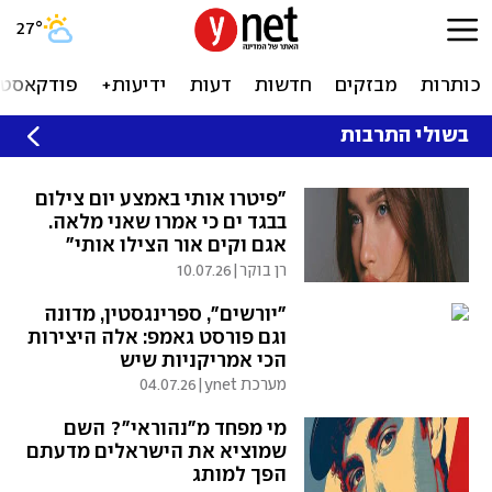
27
°
כותרות
מבזקים
חדשות
דעות
ידיעות+
פודקאסטי
בשולי התרבות
"פיטרו אותי באמצע יום צילום
בבגד ים כי אמרו שאני מלאה.
אגם וקים אור הצילו אותי"
רן בוקר
|
10.07.26
"יורשים", ספרינגסטין, מדונה
וגם פורסט גאמפ: אלה היצירות
הכי אמריקניות שיש
מערכת ynet
|
04.07.26
מי מפחד מ"נהוראי"? השם
שמוציא את הישראלים מדעתם
הפך למותג