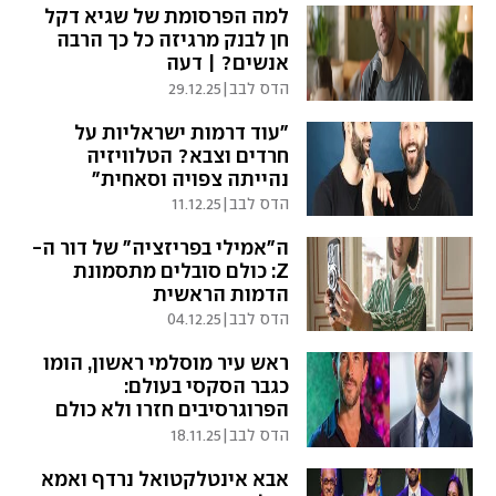
למה הפרסומת של שגיא דקל
חן לבנק מרגיזה כל כך הרבה
אנשים? | דעה
הדס לבב
|
29.12.25
"עוד דרמות ישראליות על
חרדים וצבא? הטלוויזיה
נהייתה צפויה וסאחית"
הדס לבב
|
11.12.25
ה"אמילי בפריזציה" של דור ה-
Z: כולם סובלים מתסמונת
הדמות הראשית
הדס לבב
|
04.12.25
ראש עיר מוסלמי ראשון, הומו
כגבר הסקסי בעולם:
הפרוגרסיבים חזרו ולא כולם
מרוצים
הדס לבב
|
18.11.25
אבא אינטלקטואל נרדף ואמא