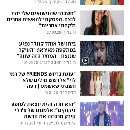
נועה הרשקוביץ
|
11.05.26
"חשבתי שהנישואים שלי יהיו
לנצח. הפסקתי להאשים אחרים
ולקחתי אחריות"
רן בוקר
|
27.03.26
ביתו של אוהד קנולר נפגע
במתקפה מאיראן: "העיקר
שננצח - המחיר הזה שווה"
רן בוקר, יואב בירנברג
|
01.03.26
"עוגת בריוש FRIENDS של רמי
לוי" אלו שש מילים שלא
חשבתי שאשמע | דעה
הדס לבב
|
13.01.26
"הוא נורה והיא יוצאת למופע
זיקוקים": אלמנתו של צ'רלי
קירק מרגיזה את הרשת
ציפי שמילוביץ, ניו יורק
|
31.12.25