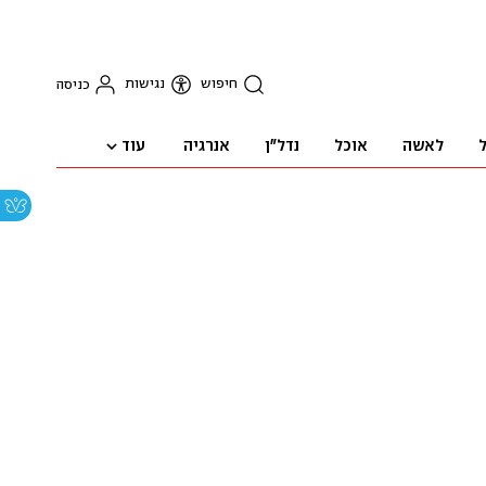
חיפוש
נגישות
כניסה
עוד
ל
לאשה
אוכל
נדל"ן
אנרגיה