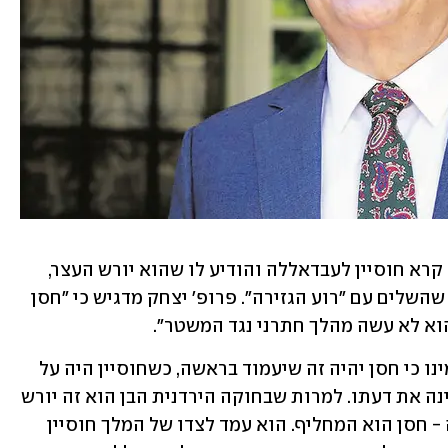
ב-25 בינואר 1999, שבוע וחצי לפני מותו, קרא חוסיין לעבדאללה והודיע לו שהוא יורש העצר, 
ואחר כך בישר על הדחתו של הנסיך חסן, שהשלים עם "רוע הגזירה". פרופ' יצחק מדגיש כי "חסן 
וא לא עשה מהלך חתרני נגד המשטר".
אך בגלל שכולם בממלכה ההאשמית האמינו כי חסן יהיה זה שיעמוד בראשה, כשחוסיין היה על 
ערש דווי, הוא היה צריך להצדיק מדוע שינה את דעתו. למרות שבחוקה הירדנית הבן הוא זה יורש 
את האב, התפיסה בממלכה הייתה ברורה - חסן הוא המחליף. הוא עמד לצדו של המלך חוסיין 