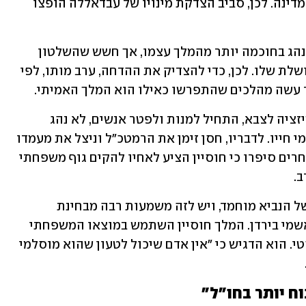
משנת 1965 בכל האתגרים וגם ניהל את המדינה. לכן, סביב הצדקת מינויו של עבדאללה הופצו 
חוסיין לא מצא פגם בחסן, שלפעמים אף נהג בחוכמה יותר מהמלך עצמו, אך חשש שהשלטון 
יעבור לחסן ולמשפחתו ובכך תיקטע השושלת שלו. לכן, כדי להצדיק את ההדחה, ערב מותו, לפי 
עיר עשה מהלכים שהתפרשו כאילו הוא המלך האמיתי. 
חוסיין אמר כי חסן התחיל להכניס פוליטיזציה לצבא, התחיל למנות ולפטר אנשים, לא נהג 
בממלכתיות וניסה לקבל סמכויות עוד בימי חייו. לדבריו, חסן זימן את הרמטכ"ל וניצל את מעמדו 
כדי להכניס שינויים ולבסס את מעמדו. אחרים סיפרו כי חוסיין הציע לאחיו להקים גוף משפחתי 
. 
המלך עבדאללה הוא צאצא ישיר, דור 41 של הנביא מוחמד, ויש לזה משמעות רבה מבחינת 
האיסלאם והלגיטימציה של השלטון ההאשמי בירדן. המלך חוסיין השתמש במוצאו המשפחתי 
כדי להילחם נגד האיסלאם הפונדמנטליסטי. הוא הדגיש כי "אין אדם שיכול לטעון שהוא מוסלמי 
וח יותר בחו"ל"