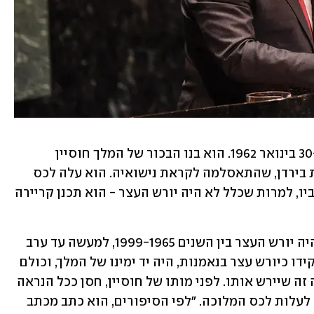
מלך הממלכה ההאשמית של ירדן נולד ב-30 בינואר 1962. הוא בנו הבכור של המלך חוסיין 
והמלכה מונא, בתו של קצין בריטי ששירת בירדן, שהתאסלמה לקראת נישואיה. הוא עלה לכס 
המלוכה ב-7 בפברואר 1999 אחרי מות אביו, למרות שכלל לא היה יורש העצר - הוא תכנן קריירה 
, דודו של עבדאללה, היה יורש העצר בין השנים 1999-1965, למעשה עד ערב 
מותו של המלך חוסיין. הוא מילא את תפקידו כיורש עצר בנאמנות, היה יד ימינו של המלך, וכולם 
האמינו שכשחוסיין ילך לעולמו, הוא יהיה זה שיירש אותו. לפני מותו של חוסיין, חסן ככל הנראה 
הרגיש שיש מהלך להדיחו ולא לאפשר לו לעלות לכס המלוכה. "לפי הסיפורים, הוא כתב מכתב 