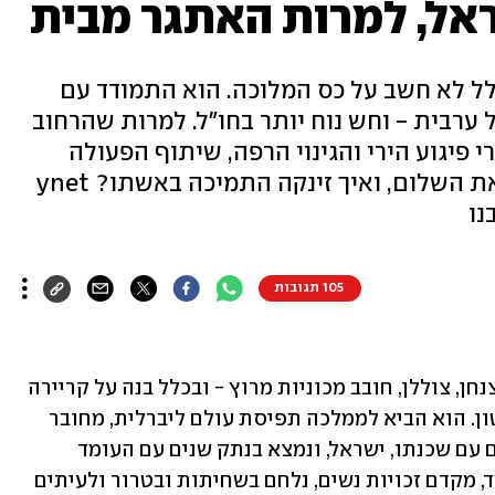
אל, למרות האתגר מבית
כלל לא חשב על כס המלוכה. הוא התמודד עם
 ערבית - וחש נוח יותר בחו"ל. למרות שהרחוב
 פיגוע הירי והגינוי הרפה, שיתוף הפעולה
ההדוק עם ישראל נמשך. מה מסכן את השלום, ואיך זינקה התמיכה באשתו? ynet
נו
105 תגובות
הוא חובב ספורט אתגרי, טנקיסט, טייס, צנחן, צוללן, חובב מכוניות מרוץ - ובכלל בנה על קריירה 
צבאית: מלך ירדן ציין השנה 25 שנות שלטון. הוא הביא לממלכה תפיסת עולם ליברלית, מחובר 
מאוד למערב, אך גם מנהל יחסים מורכבים עם שכנתו, ישראל, ונמצא בנתק שנים עם העומד 
בראשה. הוא צאצא ישיר של הנביא מוחמד, מקדם זכויות נשים, נלחם בשחיתות ובטרור ולעיתים 