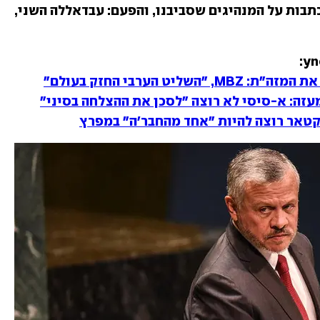
 ynet בסדרת כתבות על המנהיגים שסביבנו, והפעם: עבדאללה השני, 
ט הערבי החזק בעולם"
זה: א-סיסי לא רוצה "לסכן את ההצלחה בסיני"
טאר רוצה להיות "אחד מהחבר'ה" במפרץ