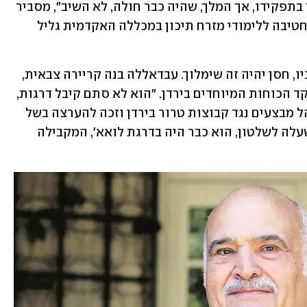
למלך חוסיין וניסה להבין אם הוא ממשיך בתפקידו, אך המלך, שהיה כבר חולה, לא השיב", מסביר 
בשיחה עם ynet פרופ' רונן יצחק, ראש החטיבה ללימודי מזרח תיכון במכללה האקדמית גליל 
גם עבדאללה עצמו האמין שאחרי מות אביו, חסן יהיה זה שימלוך. עבדאללה בנה קריירה צבאית, 
שירת כקצין שריון ומ-1994 גם כיהן כמפקד הכוחות המיוחדים בירדן. "הוא לא סתם קיבל דרגות, 
הוא השתתף בפועל בקרבות ממשיים, ניהל מבצעים נגד קבוצות טרור בירדן וזכה להערצה בשל 
היותו איש צבא עוד לפני שנעשה מלך. כשעלה לשלטון, הוא כבר היה בדרגת לואא', המקבילה 