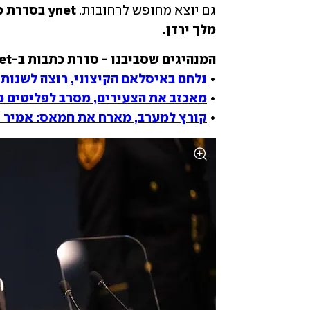
גם יוצא מחופש לרחובות.
מלך ירדן.
• 
נלחם באיסלאם הקיצוני, רוצה לשנות את המזה"ת: MBZ, "השלי
• 
מאכזב את הצעירים, מסרב לפליטים מע
• 
קורץ למערב, מארח את חמאס: אמיר ק