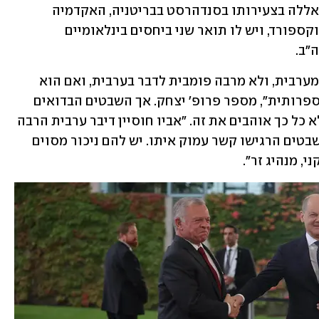
בדומה למנהיגים ערבים אחרים, למד עבדאללה בצעירותו בסנדהרסט בבריטניה, האקדמיה 
הצבאית המלכותית, וגם באוניברסיטת אוקספורד, ויש לו תואר שני ביחסים בינלאומיים 
"ב. 
"הוא אדם משכיל, דובר אנגלית יותר טוב מערבית, ולא מרבה פומבית לדבר בערבית, ואם הוא 
בוחר שכן - אז הוא מעדיף לדבר בערבית ספרותית", מספר פרופ' יצחק. אך השבטים הבדואים 
בירדן, אלו הנאמנים בדרך-כלל לשלטון, לא כל כך אוהבים את זה. "אביו חוסיין דיבר ערבית הרבה 
יותר טובה וידע את הלהג הבדואי ולכן השבטים הרגישו קשר עמוק איתו. יש להם ניכור מסוים 
, מנהיג זר".