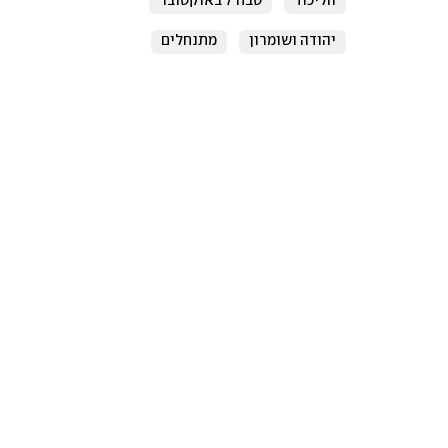
הליכוד
טבח 7 באוקטובר
יהודה ושומרון
מתנחלים