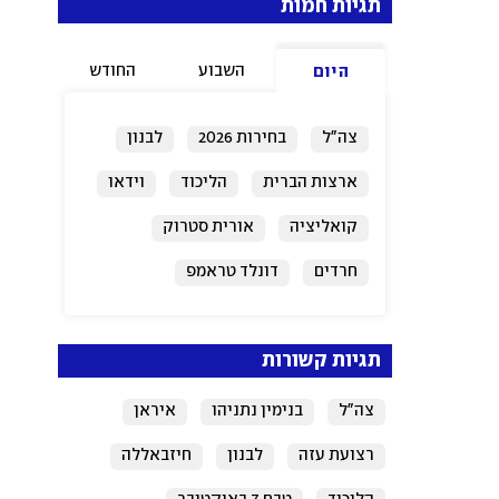
תגיות חמות
השבוע
החודש
היום
צה"ל
בחירות 2026
לבנון
ארצות הברית
הליכוד
וידאו
קואליציה
אורית סטרוק
חרדים
דונלד טראמפ
תגיות קשורות
צה"ל
בנימין נתניהו
איראן
רצועת עזה
לבנון
חיזבאללה