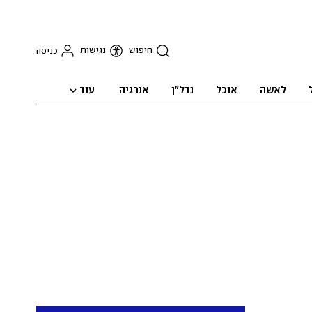
חיפוש
נגישות
כניסה
עוד
לאשה
אוכל
נדל"ן
אנרגיה