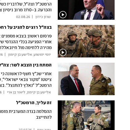
הרמטכ"ל וצה"ל, שלדבריו כשלו
והכרעה. ב-7/10 
שעות". ומה חלקו של נתניהו? 
 שרון כידון 
|
02.08.26
בצה"ל רוצים להגיב על רחפ
פרסום ראשון: בצבא מסמנים א
אחרי הפגיעה בכלי ההנדסי ש
מהירה ללחימה מול חיזבאללה. 
נעמיק את ההישגים גם באיראן
 יוסי יהושוע, אלישע בן קימון 
|
26
המתח בין הצבא לשר: צה"ל
אחרי שכ"ץ חשף לראשונה כי 
ציטטו "מקור צבאי ישראלי", ש
הרמטכ"ל "נאלץ להתנצל". בצה"
דבריו של השר"
 אלישע בן קימון, ליאור בן ארי 
|
26
זה עליך, הרמטכ"ל
ההסלמה בגדה המערבית מזמנת 
להתייצב