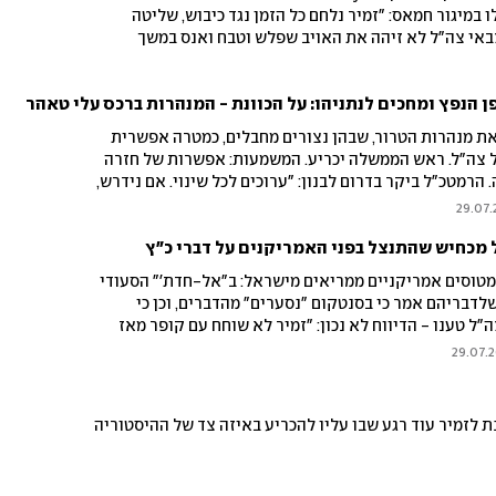
 במיגור חמאס: "זמיר נלחם כל הזמן נגד כיבוש, שליטה
מרוב ניסיון צבאי צה"ל לא זיהה את האויב שפלש וטבח ואנס במשך
"זה לא מעניין"
ן הנפץ ומחכים לנתניהו: על הכוונת - המנהרות ברכס עלי טאהר
ת מנהרות הטרור, שבהן נצורים מחבלים, כמטרה אפשרית
ל צה"ל. ראש הממשלה יכריע. המשמעות: אפשרות של חזרה
הרמטכ"ל ביקר בדרום לבנון: "ערוכים לכל שינוי. אם נידרש,
"
29.07.
 מכחיש שהתנצל בפני האמריקנים על דברי כ"ץ
מטוסים אמריקניים ממריאים מישראל: ב"אל-חדת'" הסעודי
לדבריהם אמר כי בסנטקום "נסערים" מהדברים, וכן כי
ל טענו - הדיווח לא נכון: "זמיר לא שוחח עם קופר מאז
29.07.
לזמיר עוד רגע שבו עליו להכריע באיזה צד של ההיסטוריה