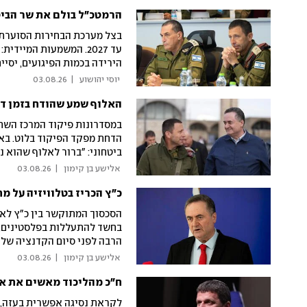
הרמטכ"ל בולם את שר הביטח
בצל מערכת הבחירות הסוערת ו
עד 2027. המשמעות המיי
האחרון שהאלופים צריכים זה 
 יוסי יהושוע 
|
03.08.26
האלוף שמע שהודח בזמן דיון
במסדרונות פיקוד המרכז השתר
הדחת מפקד הפיקוד בלוט. באו
ביטחוני: "ברור לאלוף שהוא נ
אל נגד כ"ץ: "אם חסרים לך קו
 אלישע בן קימון 
|
03.08.26
הסכסוך המתוקשר בין כ"ץ לאלו
בחשד להתעללות בפלסטינים, עו
הרבה לפני סיום הקדנציה שלו
צריך לקחת בחשבון את המדיניו
 אלישע בן קימון 
|
03.08.26
להחליפו"
ח"כ מהליכוד מאשים את אי