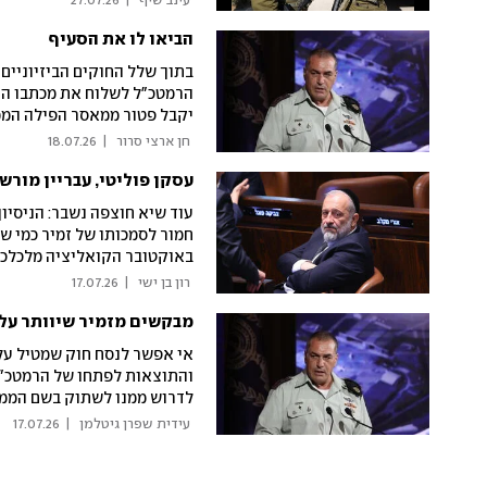
 עינב שיף 
|
27.07.26
הביאו לו את הסעיף
הרמטכ"ל לשלוח את מכתבו הז
יקבל פטור ממאסר הפילה הממש
ולמה התפנתה הקואליציה מיד
 חן ארצי סרור 
|
18.07.26
עסקן פוליטי, עבריין מורש
עוד שיא חוצפה נשבר: הניסיון
באוקטובר הקואליציה מלכלכת
 רון בן ישי 
|
17.07.26
מבקשים מזמיר שיוותר על 
אי אפשר לנסח חוק שמטיל על
והתוצאות לפתחו של הרמטכ"ל,
לדרוש ממנו לשתוק בשם הממ
 עידית שפרן גיטלמן 
|
17.07.26