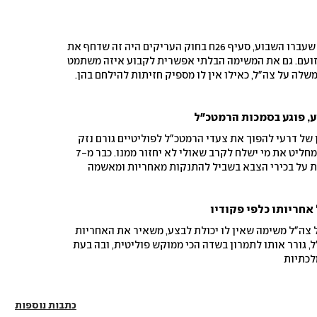
בתוך שלל החוקים הביזיוניים שעברו השבוע, סעיף 26ח בחוק העריקים היה זה שדחף את
ועם. גם את המשימה הבלתי אפשרית לקבוע איזה משתמט
לה על צה"ל, כאילו אין לו מספיק חזיתות להילחם בהן.
 אחר כך? למסע השמצות והשתלחויות בזמיר עצמו
ע, פוגע בסמכות הרמטכ"ל
 של דרעי להפוך את צעדי הרמטכ"ל לפוליטיים גורם נזק
חמור לסמכותו של זמיר כמי שמחליט את מי ישלח לקרב שאולי לא יחזור ממנו. כבר מ-7
 על בכירי הצבא בשביל להתנקות מאחריות ומאשמה
אחריותו כלפי פקודיו
 צה"ל משימה שאין לו יכולת לבצע, משאיר את האחריות
 גורר אותו לתמרון בשדה הכי ממוקש פוליטית, ובה בעת
לכתיות
כתבות נוספות