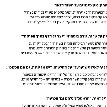
ון: אין מינויים עד השנה הבאה
המערכה הרב-זירתית: זמיר מקפיא מינויי בכירים בצה"ל
דית: מפקד פיקוד מרכז בלוט, שזכה לשבחים מהרמטכ"ל על
הירידה בכמות הפיגועים, יסיים לפחות שלוש שנים בתפקיד. קצין בכיר ל-ynet: "הדבר
מעורבות פוליטית"
 על טרור, גורם ביטחוני: "יצר גל הדף בתוך הפיקוד"
ר הלם כששר הביטחון הכריז בשידור חי בטלוויזיה על
תה השעה דן הקצין הבכיר בפירוק הטרור ביו"ש. גורם
שאר בתפקידו, הוא גם מבין את הלך הרוח". ראש מועצת בית
לות לפריימריז, אשלים לך"
כ"ץ הכריז בטלוויזיה על מחליף לאלוף ש"ערער" על החלטתו: "יש מדיניות, גם אם הסמכות שלו"
ף אבי בלוט סביב הצו נגד טל ינון דרדיק, שמוחזק במעצר
לה לו בתפקיד? השר הכריז - בטלוויזיה - מי יחליף אותו,
. כשהפריימריז מעבר לפינה, הציב משוואה חדשה: "האלוף
ת, גם אם הסמכות שלו". בצה"ל התנערו: "אין כוונה
יל זמיר: "הרמטכ"ל נלחם נגד הכרעה"
לקראת נסיגה אפשרית בעזה, בריאיון לאולפן ynet הטיל ח"כ עמית הלוי את האחריות על