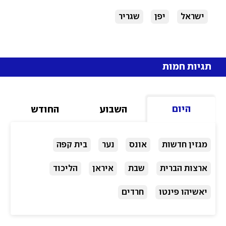
ישראל
יפן
שגריר
תגיות חמות
היום
השבוע
החודש
מגזין חדשות
אונס
נער
בית קפה
ארצות הברית
שבת
איראן
הליכוד
יאשיהו פינטו
חרדים