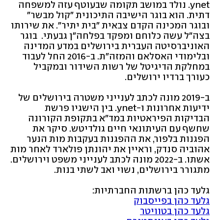
ynet. נולד במושב תקומה שבעוטף עזה למשפחה 
דתית. הוא בוגר הישיבה התיכונית "קול מבשר" 
ובוגר המכינה הקדם צבאית "בית יתיר". את שירותו 
בצה"ל עשה כלוחם ומפקד בפלחה"ן גבעתי.  בוגר 
האוניברסיטה העברית בירושלים במדע המדינה 
ובלימודי האסלאם והמזה"ת. ב-2016 החל לעבוד 
במחלקת הדיגיטל של רשות השידור ובמקביל 
כעורך ברדיו ירושלים. 
ב-2019 מונה לכתב לענייני משטרה בירושלים של 
ידיעות אחרונות ו-ynet. בין הישגיו פרשת 
הבדיקות הפיראטיות במד"א בתקופת הקורונה 
שחשף עם העיתונאי חיים גולדיטש. סיקר את 
הפגנות בלפור, את ההפגנות בעקבות מות הנער 
אהוביה סנדק, וראיין את יהונתן פולארד לאחר מות 
אשתו. ב-2022 מונה לכתב לענייני משפט וירושלים. 
מתגורר בירושלים, נשוי ואב לשתי בנות.
גלעד כהן ברשתות החברתיות: 
גלעד כהן בפייסבוק
גלעד כהן בטוויטר