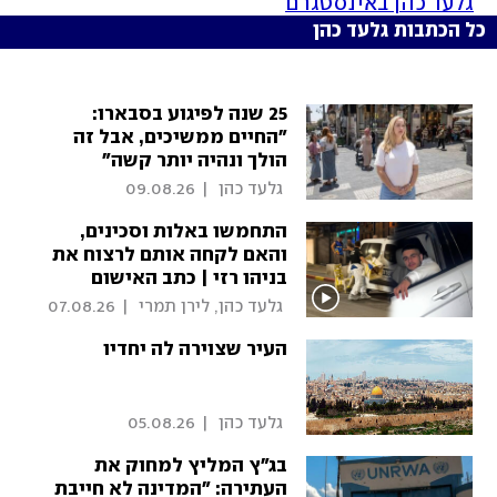
גלעד כהן באינסטגרם
כל הכתבות גלעד כהן
25 שנה לפיגוע בסבארו:
"החיים ממשיכים, אבל זה
הולך ונהיה יותר קשה"
 גלעד כהן 
|
09.08.26
התחמשו באלות וסכינים,
והאם לקחה אותם לרצוח את
בניהו רזי | כתב האישום
המטלטל
 גלעד כהן, לירן תמרי 
|
07.08.26
העיר שצוירה לה יחדיו
 גלעד כהן 
|
05.08.26
בג"ץ המליץ למחוק את
העתירה: "המדינה לא חייבת