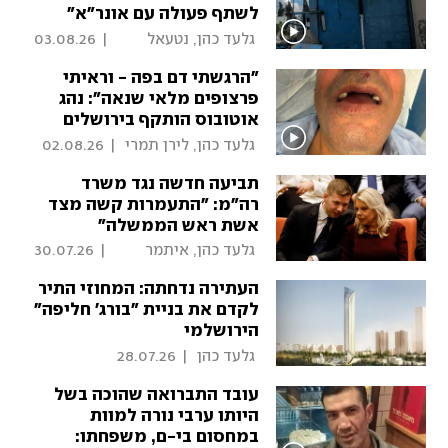
לשתף פעולה עם אונר"א"
 גלעד כהן, נטעאל 
|
03.08.26
בנדל 
"הרגשתי דם בפה - וראיתי
פרצופים מלאי שנאה": נהג
אוטובוס הותקף בירושלים
 גלעד כהן, לירן תמרי 
|
02.08.26
תביעה חדשה נגד משרד
רה"מ: "התעמרות קשה מצד
אשת ראש הממשלה"
 גלעד כהן, איתמר 
|
30.07.26
אייכנר 
העתירה נדחתה: המחוזי התיר
לקדם את בניית "בורג' חליפה"
הירושלמי
 גלעד כהן 
|
28.07.26
עובד התברואה שהוכה בשל
היותו ערבי נורה למוות
במחסום בי-ם, משפחתו: