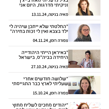
וניקיתי מדרגות, היום אני
סמנכ"לית
מאיה בניטה
,
13.11.24
"החלטתי שלא ייתכן שיהיה לי
ילד בצבא ואין לי זכות בחירה"
צפורה רומן
,
04.11.24
"באיראן הייתי היהודייה
היחידה בביה"ס, בישראל
הייתי הפרסייה היחידה
בכיתה"
מאיה בניטה
,
27.10.24
"שלושה חודשים אחרי
שעליתי לארץ כבר התגייסתי
לצה"ל. הייתי בהלם"
צפורה רומן
,
15.10.24
"יהודים מחכים לשליח מחוץ