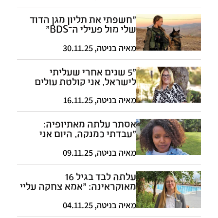
"חשפתי את תליון מגן הדוד
שלי מול פעילי ה־BDS"
מאיה בניטה
,
30.11.25
"5 שנים אחרי שעליתי
לישראל, אני קולטת עולים
מארגנטינה"
מאיה בניטה
,
16.11.25
אסתר עלתה מאתיופיה:
"עבדתי כמנקה, היום אני
עושה הסבה להייטק"
מאיה בניטה
,
09.11.25
עלתה לבד בגיל 16
מאוקראינה: "אמא צחקה עליי
שהמלחמה הולכת איתי"
מאיה בניטה
,
04.11.25