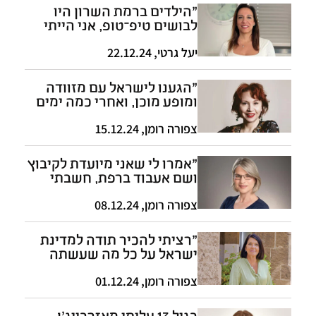
"הילדים ברמת השרון היו
לבושים טיפ־טופ, אני הייתי
עם גרביים עד הברכיים"
יעל גרטי
,
22.12.24
"הגענו לישראל עם מזוודה
ומופע מוכן, ואחרי כמה ימים
כבר היינו על הבמה"
צפורה רומן
,
15.12.24
"אמרו לי שאני מיועדת לקיבוץ
ושם אעבוד ברפת, חשבתי
שזה סוף העולם"
צפורה רומן
,
08.12.24
"רציתי להכיר תודה למדינת
ישראל על כל מה שעשתה
בשבילנו"
צפורה רומן
,
01.12.24
בגיל 13 עליתי מאזרבייג'ן