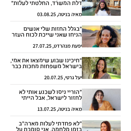
דלת המשרד, החלטתי לעלות"
מאיה בניטה
,
03.08.25
"בגלל החזות שלי אנשים
הניחו שאני שייכת לכוח העזר
ולא רופאה"
יפעת מנהרדט
,
27.07.25
"חיכינו שבוע שימצאו את אמי,
בישראל משפחות מחכות כבר
640 ימים"
יעל גרטי
,
20.07.25
"הוריי ניסו לשכנע אותי לא
לחזור לישראל, אבל הייתי
עיוורת מאהבה"
מאיה בניטה
,
13.07.25
"לא פחדתי לעלות מארה"ב
בזמן מלחמה, אני סומכת על