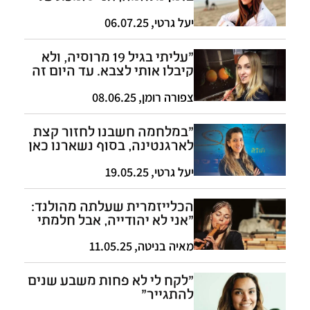
צה"ל"
יעל גרטי
,
06.07.25
"עליתי בגיל 19 מרוסיה, ולא
קיבלו אותי לצבא. עד היום זה
ממש חסר לי"
צפורה רומן
,
08.06.25
"במלחמה חשבנו לחזור קצת
לארגנטינה, בסוף נשארנו כאן
והאכלנו את החיילים"
יעל גרטי
,
19.05.25
הכלייזמרית שעלתה מהולנד:
"אני לא יהודייה, אבל חלמתי
להגיע לישראל"
מאיה בניטה
,
11.05.25
"לקח לי לא פחות משבע שנים
להתגייר"