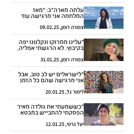
עלתה מארה"ב: "מאז
המלחמה אני מרגישה עוד
יותר שייכת"
צפורה רומן
,
09.02.25
"עלינו ממרוקו ונקלטנו יפה
בקיבוץ. לא הרגשתי אפליה,
להפך"
צפורה רומן
,
31.01.25
"לישראלים יש לב טוב, אבל
אני מרגישה שהם כל הזמן
כועסים"
לימור גל
,
20.01.25
"כששמעתי את גולדה מאיר
הפסקתי להתבייש במבטא
שלי"
יעל גרטי
,
12.01.25