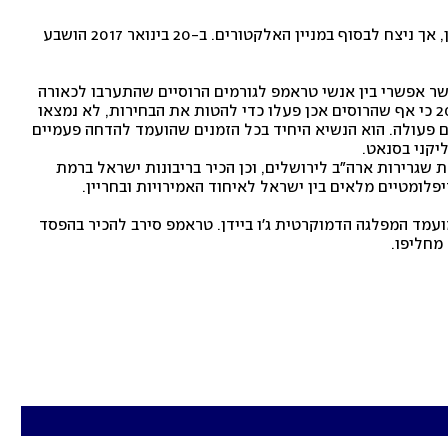
בבחירות קיבל טראמפ כ-3 מיליון קולות פחות מהילרי קלינטון, אך ניצח לבסוף במניין האלקטורים. ב-20 בינואר 2017 הושבע 
על ממשלו הטילה צל פרשת "רוסיה-גייט", שבמרכזה חשד לקשר אפשרי בין אנשי טראמפ לגורמים הרוסיים שהתערבו לכאורה 
בבחירות ב-2016 כדי להביא לניצחונו. תובע מיוחד קבע ב-2019 כי אף שהרוסים אכן פעלו כדי להטות את הבחירות, לא נמצאו 
עדויות ל"קנונייה" שבה אנשי הקמפיין של טראמפ שיתפו איתם פעולה. הוא הנשיא היחיד בכל הזמנים שהועמד להדחה פעמיים 
יקני בסנאט.
טראמפ נחשב לנשיא אוהד לישראל. בשנתו הראשונה העביר את שגרירות ארה"ב לירושלים, וכן הכיר בריבונות ישראל ברמת 
פלומטיים מלאים בין ישראל לאיחוד האמירויות ובחריין.
בבחירות ב-2020 לא הצליח להיבחר מחדש לנשיא והפסיד למועמד המפלגה הדמוקרטית ג'ו ביידן. טראמפ סירב להכיר בהפסד 
מחליפו.