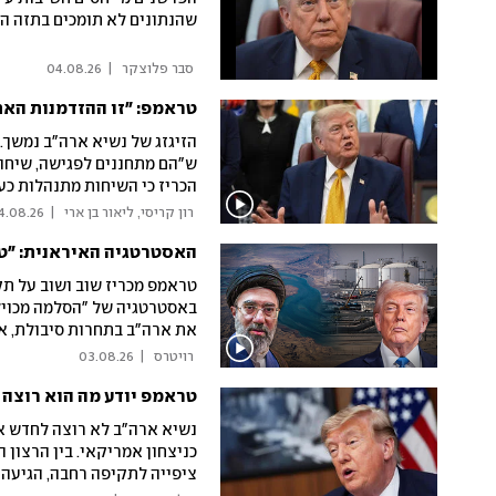
שהנתונים לא תומכים בתזה הז
 סבר פלוצקר 
|
04.08.26
טראמפ: "זו ההזדמנות האח
הזיגזג של נשיא ארה"ב נמשך.
ש"הם מתחננים לפגישה, שיחות
הכריז כי השיחות מתנהלות כעת
דבר לא היה נשאר", אמר. וגם:
 רון קריסי, ליאור בן ארי 
|
4.08.26
האסטרטגיה האיראנית: "טר
טראמפ מכריז שוב ושוב על תק
באסטרטגיה של "הסלמה מכוילת
את ארה"ב בתחרות סיבולת, אך
להוביל להסלמה רחבה וחסרת
 רויטרס 
|
03.08.26
טראמפ יודע מה הוא רוצה
נשיא ארה"ב לא רוצה לחדש א
כניצחון אמריקאי. בין הרצון
ציפייה לתקיפה רחבה, הגיעה