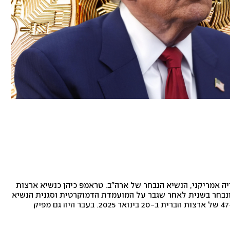
דונלד ג'ון טראמפ ( 1964) הוא פוליטיקאי, איש עסקים ויזם בנייה אמריקני, הנשיא הנבחר של ארה"ב. טראמפ כיהן כנשיא ארצות 
הברית ה-45 בשנים 2017–2021 מטעם המפלגה הרפובליקנית ונבחר בשנית לאחר שגבר על המועמדת הדמוקרטית וסגנית הנשיא 
המכהנת האריס ב-2024. טראמפ צפוי להיות מושבע כנשיא ה-47 של ארצות הברית ב-20 בינואר 2025. בעבר היה גם מפיק 