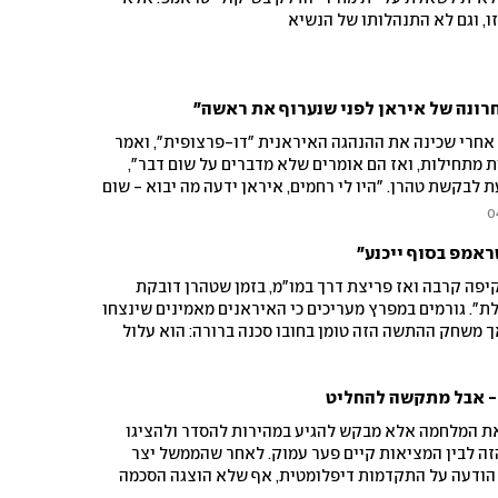
ו, וגם לא התנהלותו של הנשיא
רונה של איראן לפני שנערוף את ראשה"
 אחרי שכינה את ההנהגה האיראנית "דו-פרצופית", ואמר
 מתחילות, ואז הם אומרים שלא מדברים על שום דבר",
 לבקשת טהרן. "היו לי רחמים, איראן ידעה מה יבוא - שום
 היסטוריית הזיגזגים של טראמפ
0
אמפ בסוף ייכנע"
יפה קרבה ואז פריצת דרך במו"מ, בזמן שטהרן דובקת
". גורמים במפרץ מעריכים כי האיראנים מאמינים שינצחו
 משחק ההתשה הזה טומן בחובו סכנה ברורה: הוא עלול
 שליטה
 - אבל מתקשה להחליט
ת המלחמה אלא מבקש להגיע במהירות להסדר ולהציגו
 הזה לבין המציאות קיים פער עמוק. לאחר שהממשל יצר
 הודעה על התקדמות דיפלומטית, אף שלא הוצגה הסכמה