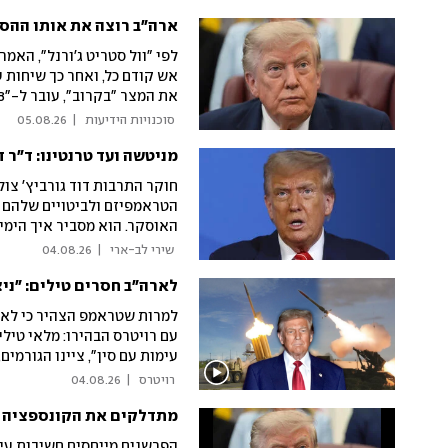
לפי "וול סטריט ג'ורנל", הא
אש קודם כל, ואחר כך שיחות 
לדבר'? אם לא יעשו הסכם - ח
 סוכנויות הידיעות 
|
05.08.26
מניטשה ועד טרנטינו: ד"ר 
חוקר התרבות דוד גורביץ' צו
הטראמפיזם ולביטויים שלהם ב
האוסקר. הוא מסביר איך הימי
לעשות כדי לשרוד את עידן ד
 שירי לב-ארי 
|
04.08.26
לארה"ב חסרים טילים: "ני
למרות שטראמפ הצהיר כי לאר
עם רויטרס הבהירו: מלאי טילי
עימות עם סין", ציינו הגורמי
מצב הטומהוק, הפטריוט וה-THAAD
 רויטרס 
|
04.08.26
מתדלקים את הקונספציה