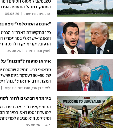
כשבמקביל מטוס נוסעים המריא
המסוק. במנהל התעופה הפדרלי
אובדן הפרדה זמני, פקח היה 
 סוכנויות הידיעות 
|
05.08.26
"אובמה המוסלמי" ניצח במ
כלי התקשורת בארה"ב הכריזו 
והאנטי-ישראלי בפריימריז הד
הרפובליקני מייק רוג'רס. הי
 ynet והסוכנויות 
|
05.08.26
קומוניסט, המדיניות המטורפת
איראן טוענת ל"הבנות" על 
טראמפ דרש תחילה שהסכם יושג
של 50-50 לעסקה ביו
המצר, גורם איראני: "ננהל ר
סנקציות שהוטלו על מטוסים 
 ליאור בן ארי, סוכנויות הידיעות 
|
בין מדף הביצים לתור לקו
הקומיקאית ג'ני יאנג הפכה 
ופיניקס, היא מגיבה למדיניות
לטיניות ושחורות
05.08.26
|
 AP 