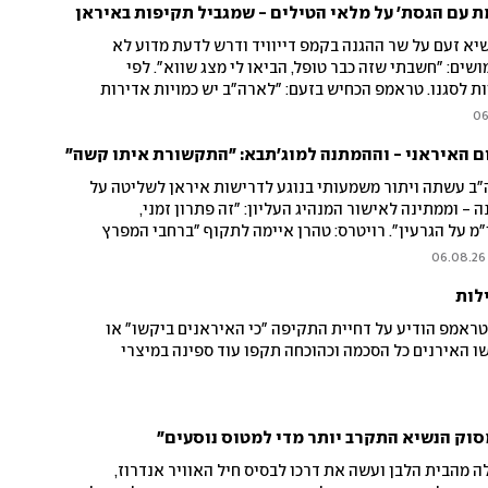
 עם הגסת' על מלאי הטילים - שמגביל תקיפות באיראן
נשיא זעם על שר ההגנה בקמפ דייוויד ודרש לדעת מדוע לא
שים: "חשבתי שזה כבר טופל, הביאו לי מצג שווא". לפי
ות לסגנו. טראמפ הכחיש בזעם: "לארה"ב יש כמויות אדירות
מדליפים של הצהרות בוגדניות". ברקע: דיווחים כי כמעט כל
06
ירה נשחק
ום האיראני - וההמתנה למוג'תבא: "התקשורת איתו קשה"
"ב עשתה ויתור משמעותי בנוגע לדרישות איראן לשליטה על
ה - וממתינה לאישור המנהיג העליון: "זה פתרון זמני,
מ על הגרעין". רויטרס: טהרן איימה לתקוף "ברחבי המפרץ
ל תקיפה אמריקנית בשטחה
06.08.26
לות
ראמפ הודיע על דחיית התקיפה "כי האיראנים ביקשו" או
שו האירנים כל הסכמה וכהוכחה תקפו עוד ספינה במיצרי
וק הנשיא התקרב יותר מדי למטוס נוסעים"
 מהבית הלבן ועשה את דרכו לבסיס חיל האוויר אנדרוז,