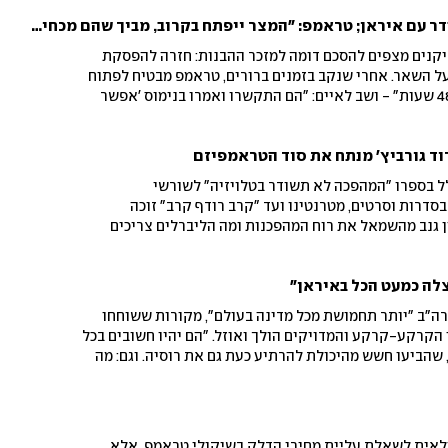
ארה"ב רוצה את אותו ההסדר עם איראן; טראמפ: "המצר ייפתח בקרוב, מביך שהם מכחישים שיחות"
מריקנים מצפים להסכם דומה למזכר ההבנות: חזרה להפסקת
על השאר. אחרי שנקב בזמנים ברורים, טראמפ מבטיח לפתוח
את המצר "בקרוב", עובר ל-"48 שעות" - ושב לאיים: "הם התקשרו ואמרו בנימוס 'אפשר
בל"
דוד גורביץ' מנתח את סוד הטראמפיזם
לל בספרו "המהפכה לא תשודר בטלויזיה" לשורשי
סדרות וסרטים, מטרנטינו ועד "קרב רודף קרב" זוכה
ן גנב מהשמאל את רוח המהפכנות ומה הליברלים צריכים
ונלד טראמפ
צלה כמעט הכל באיראן"
ה"ב "יותר תחמושת מכל מדינה בעולם", מקורות ששוחחו
 הקרקע-קרקע והמדויקים הולך ואוזל. "הם יהיו חשובים בכל
ם, שהביעו חשש מהיכולת להרתיע כעת גם את רוסיה. וגם: מה
הפרשנים מייחסים חשיבות עילאית לשאלת עליית מחירי הדלק בשיקולי טראמפ. אלא