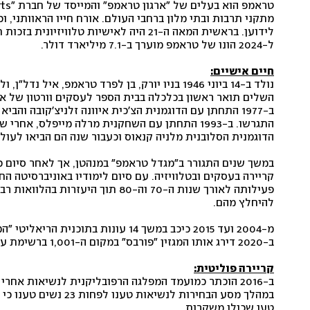
ל-2024 הונו של טראמפ מוערך ב-7.1 מיליארד דולר.
חיים אישיים:
השלים תואר ראשון בכלכלה בבית הספר לעסקים וורטון של או
הדוגמנית הסלובנית מלניה קנאוס וכעבור שנה הם הביאו לעולם
במשך שנים התגורר ב"מגדל טראמפ" במנהטן, אך לאחר סיום כה
להיחלץ מהם.
מ-2004 ועד 2015 כיכב במשך 14 עונות בתוכנית הריאליטי "המתמחה", שבה השתמש במשפט המחץ "אתה מפוטר".
ב-2020 דירג אותו המגזין "פורבס" במקום ה-1,001 ברשימת עשירי העולם עם הון המוערך ב-2.1 מיליארד דולר. 
קריירה פוליטית:
ב-2016 הוכתר כמועמד המפלגה הרפובליקנית לנשיאות אחרי שניצח 16 יריבים בבחירות המקדימות. 
טען שכולן משקרות.