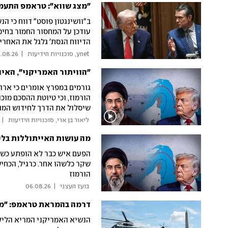
"מצג שווא": טראמפ התעמת
ב"וושינגטון פוסט" דווח כי ה
עודכן על המחסור החמור בחימו
הדיווח הגסת' גלגל את האחרי
של חימושים. מתנהל מצוד אחר 
 ynet, סוכנויות הידיעות 
|
.08.26
מלאי הטילים ארוכי הטווח בז
"הוויתור האמריקני", האי
גורמים במפרץ אומרים כי ארה
הורמוז, וכי טיוטת ההסכם מוכנ
שיסלול את הדרך לחידוש המו"
תשתיות קריטיות" בתגובה לכ
 ליאור בן ארי, סוכנויות הידיעות 
|
מה עושות האייתוללות בלי
הפעם איש כבר לא הופתע כשט
שקר כלשהו אחר. כרגיל, הכחי
הורמוז
 בועז העצני 
|
06.08.26
דרמה בהמראת טראמפ: "מס
הנשיא האמריקני המריא הלילה