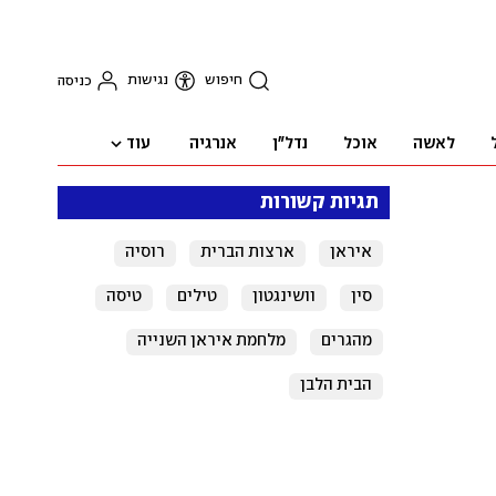
חיפוש
נגישות
כניסה
עוד
לאשה
אוכל
נדל"ן
אנרגיה
תגיות קשורות
איראן
ארצות הברית
רוסיה
סין
וושינגטון
טילים
טיסה
מהגרים
מלחמת איראן השנייה
הבית הלבן