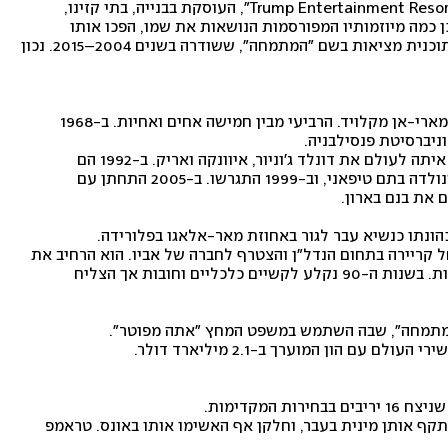
טראמפ הוא בעלים של "ארגון טראמפ" והמייסד של חברת "Trump Entertainment Resorts", העוסקת בבנייה, בתי קזינו, 
מתקני תרבות ובתי מלון ברחבי העולם. אורח חייו הראוותני, וכן כמה מיוזמותיו המפורסמות הנושאות את שמו, הפכו אותו 
לידוען. בראשית המאה ה-21 היה לאישיות טלוויזיונית בזכות תוכנית מציאות בשם "המתמחה", ששודרה בשנים 2004–2015. נכון 
נולד ב-14 ביוני 1946 בניו יורק, בן לפרד טראמפ, איל נדל"ן, ולמארי-אן מקלויד. הרביעי מבין חמישה אחים ואחיות. ב-1968 
ניברסיטת פנסילבניה.
ב-1977 התחתן עם הדוגמנית הצ'כית איוונה זלניצ'קובה והביא איתה לעולם את דונלד ג'וניור, איוונקה ואריק. ב-1992 הם 
התגרשו. ב-1993 התחתן עם השחקנית מרלה מייפלס, אחרי שנולדה בתם טיפאני, וב-1999 התגרשו. ב-2005 התחתן עם 
 את בנם בארון.
ונתו כנשיא עבר לגור באחוזת מאר-אלאגו בפלורידה.
קריירה בעסקים ובטלוויזיה. עם סיום לימודיו באוניברסיטה החל קריירה בתחום הנדל"ן והצטרף לחברה של אביו. הוא הרחיב את 
פעילותה לאורך שנות ה-70 וה-80 תוך היעזרות בהלוואות רבות. בשנות ה-90 נקלע לקשיים כלכליים וחובות אך הצליח 
במהלך מסע הבחירות לנשיאות טענו לפחות 23 נשים טענו כי תקף אותן מינית בעבר, וחלקן אף האשימו אותו באונס. טראמפ 