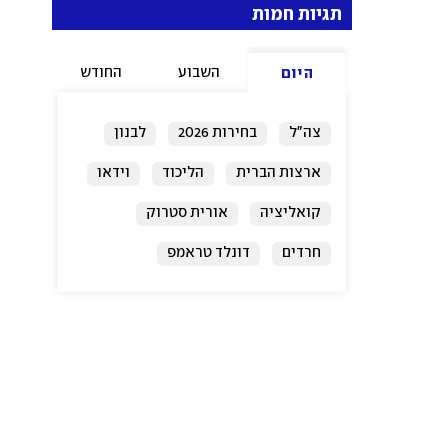
תגיות חמות
השבוע
החודש
היום
צה"ל
בחירות 2026
לבנון
ארצות הברית
הליכוד
וידאו
קואליציה
אורית סטרוק
חרדים
דונלד טראמפ