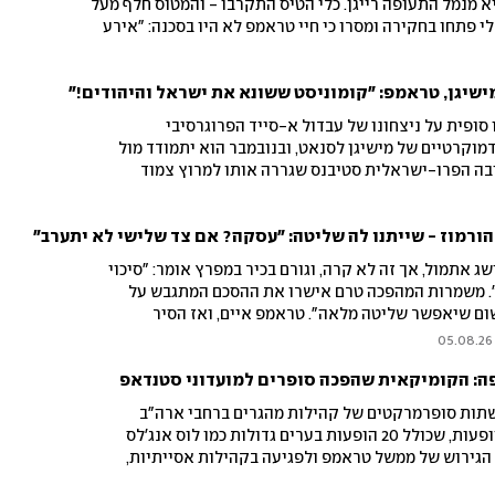
 מנמל התעופה רייגן. כלי הטיס התקרבו - והמטוס חלף מעל
 פתחו בחקירה ומסרו כי חיי טראמפ לא היו בסכנה: "אירע
בקשר עם הטייסים"
ישיגן, טראמפ: "קומוניסט ששונא את ישראל והיהודים!"
סופית על ניצחונו של עבדול א-סייד הפרוגרסיבי
מוקרטיים של מישיגן לסנאט, ובנובמבר הוא יתמודד מול
ריבה הפרו-ישראלית סטיבנס שגררה אותו למרוץ צמוד
התקשרה לברך והודיעה שתתמוך בו, הנשיא עלה למתקפה ב-Truth Social: "לוזר,
 של הדבילוקרטים רק תחמיר!"
הורמוז - שייתנו לה שליטה: "עסקה? אם צד שלישי לא יתערב"
 אתמול, אך זה לא קרה, וגורם בכיר במפרץ אומר: "סיכוי
ם שישי". משמרות המהפכה טרם אישרו את ההסכם המתגבש על
ישום שיאפשר שליטה מלאה". טראמפ איים, ואז הסיר
וחברות תעופה עם קשר למשמרות
05.08.26
פה: הקומיקאית שהפכה סופרים למועדוני סטנדאפ
רשתות סופרמרקטים של קהילות מהגרים ברחבי ארה"ב
למועדוני ‏סטנדאפ. בסיבוב ההופעות, שכולל 20 הופעות בערים גדולות כמו לוס אנג'לס
 הגירוש ‏של ממשל טראמפ ולפגיעה בקהילות אסייתיות,