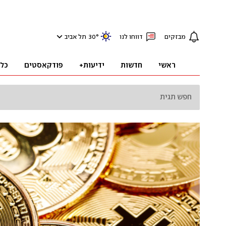
מבזקים
דווחו לנו
°
30
תל אביב
ראשי
חדשות
ידיעות+
פודקאסטים
כל