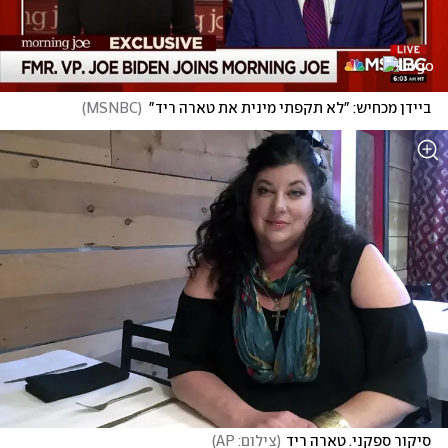
ביידן מכחיש: "לא תקפתי מינית את טארה ריד"
(
MSNBC
)
סיקור ספקני. טארה ריד
(
צילום: AP
)