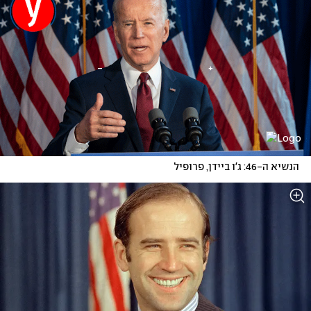
הנשיא ה-46: ג'ו ביידן, פרופיל