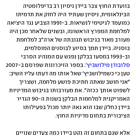
בוועדת החוץ צבר ביידן ניסיון רב בדיפלומטיה 
הבינלאומית, ניסיון שעתיד היה לחזק את תדמיתו 
כמועמד לגיטימי לנשיאות. ב-1991 הצביע נגד היציאה 
למלחמת המפרץ הראשונה, ובשנים שלאחר מכן היה 
מעורב מאוד בגיבוש תגובתה של ארה"ב למלחמת 
בוסניה. ביידן תמך בסיוע לבוסנים המוסלמים, 
וב-1993 במסעו בבלקן נפגש עם המנהיג הסרבי 
סלובודן מילושביץ'
. בספר הזיכרונות שפרסם ב-2007 
טען כי כשמילושביץ' שאל אותו מה דעתו עליו השיב: 
"אני חושב שאתה חתיכת פושע מלחמה, ושצריך 
לשפוט אותך ככזה". את מעורבותו בגיבוש המדיניות 
האמריקנית למלחמות הבלקן בשנות ה-90 הגדיר 
ביידן כחלק שבו הוא גאה יותר מכול בפעילותו 
הציבורית בתחום מדיניות החוץ.
אלא שגם בתחום זה נקט ביידן כמה צעדים שנויים 