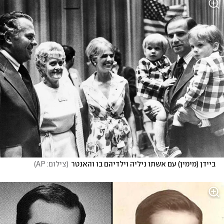
ביידן (מימין) עם אשתו ניליה וילדיהם בו והאנטר
(
צילום: AP
)