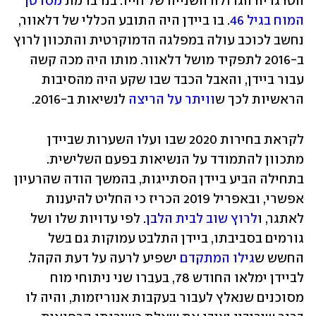
הטרגדיה הגדולה השנייה של חייו: בנו בו מת 
מסרטן 
המוח בגיל 46
. בו ביידן היה התובע הכללי של דלאוור, 
נחשב לכוכב עולה במפלגה הדמוקרטית והתכוון לרוץ 
ב-2016 לתפקיד מושל דלאוור. מותו היה מכה קשה 
עבור ביידן, והאבל הכבד שבו שקע היה מהסיבות 
הראשיות לכך ש
וויתר על הריצה
 לנשיאות ב-2016. 
לקראת בחירות 2020 שבו ועלו השערות שביידן 
מתכוון להתמודד על הנשיאות בפעם השלישית. 
בתחילה הביע ביידן הסתייגות, בהמשך הודה שהרעיון 
אפשרי, ובאפריל 2019 הכריז כי החליט להיענות 
לאתגר, ו
לרוץ שוב לבית הלבן
. לפי עדויות שלו ושל 
גורמים בסביבתו, ביידן התלבט עמוקות גם בשל 
החשש ש
גילו המתקדם
 ישפיע לרעה על דעת הקהל. 
לביידן ימלאו החודש 78, בעברו שני ניתוחי מוח 
מסוכנים שנאלץ לעבור בעקבות אנוריזמות, והיה לו 