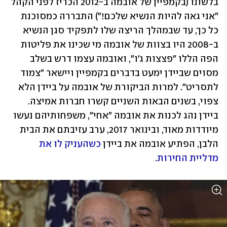
בלשונו (בקמפיין של אובמה ב-2012 הכריז לפני הקהל 
"אני גאה להיות הנשיא שלכם!") התבררה כמסוכנת 
כל כך, עד שבמהלך הריצה שלו לתפקיד סגן הנשיא 
ב-2008 היו בצוות של אובמה מי שכינו את פליטות 
הפה הללו "פצצות ג'ו", ואובמה עצמו דרש בשלב 
מסוים שביידן ימעט בדברים בקמפיין ויישאר "צמוד 
לתסריט". למרות הביקורת של אובמה על ביידן הלא 
צפוי, בשנים הבאות השניים קשרו חברות אמיצה. 
ביידן נהג לכנות את אובמה "אחי", משפחותיהם נעשו 
מיודדות מאוד, ובינואר 2017, ערב עזיבתם את הבית 
הלבן, הפתיע אובמה את ביידן 
כשהעניק לו את 
מדליית החירות
.