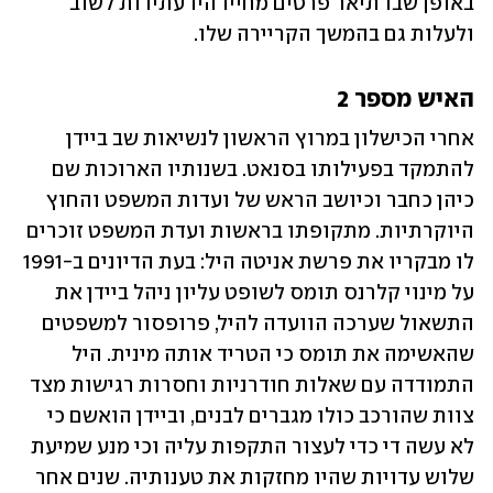
באופן שבו תיאר פרטים מחייו היו עתידות לשוב 
ולעלות גם בהמשך הקריירה שלו.
האיש מספר 2
אחרי הכישלון במרוץ הראשון לנשיאות שב ביידן 
להתמקד בפעילותו בסנאט. בשנותיו הארוכות שם 
כיהן כחבר וכיושב הראש של ועדות המשפט והחוץ 
היוקרתיות. מתקופתו בראשות ועדת המשפט זוכרים 
לו מבקריו את פרשת אניטה היל: בעת הדיונים ב-1991 
על מינוי קלרנס תומס לשופט עליון ניהל ביידן את 
התשאול שערכה הוועדה להיל, פרופסור למשפטים 
שהאשימה את תומס כי הטריד אותה מינית. היל 
התמודדה עם שאלות חודרניות וחסרות רגישות מצד 
צוות שהורכב כולו מגברים לבנים, וביידן הואשם כי 
לא עשה די כדי לעצור התקפות עליה וכי מנע שמיעת 
שלוש עדויות שהיו מחזקות את טענותיה. שנים אחר 