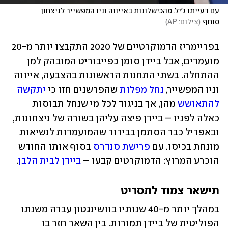
עם רעייתו ג'יל. מהכישלונות באייווה וניו המפשייר לניצחון 
סוחף
(
צילום: AP
)
בפריימריז הדמוקרטיים של 2020 התקבצו יותר מ-20 
מועמדים, אבל ביידן סומן כפייבוריט המובהק למן 
ההתחלה. בשתי התחנות הראשונות בהצבעה, אייווה 
וניו המפשייר, 
נחל מפלות
 שהפרשנים חזו כי 
יתקשה 
להתאושש
 מהן, אך בניגוד לכל מי שנחל תבוסות 
כאלה לפניו – ביידן פיצה עליהן בשורה של ניצחונות, 
ובאפריל כבר הסתמן בבירור שהמועמדות לנשיאות 
מונחת בכיסו. עם 
פרישת סנדרס
 בסוף אותו החודש 
הוכרע המרוץ: הדמוקרטים קבעו – 
ביידן לבית הלבן
.
תישאר צמוד לתסריט
במהלך יותר מ-40 שנותיו בוושינגטון עברה משנתו 
הפוליטית של ביידן תמורות. בין השאר חזר בו 