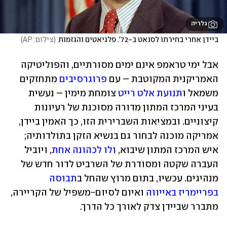
גלריה
ביידן אחרי בחירתו לסנאט ב-72'. פלגיאטים והגזמות
(
צילום: AP
)
אבל ימי טראמפ אינם ימים מסורתיים, והפוליטיקה 
האמריקנית המקוטבת – עם 
פרוגרסיבים
 מתחזקים 
משמאל ו
תנועת אלט רייט
 צומחת מימין – נעשית 
בעיני המרכז המתון מדורה מסוכנת של רעיונות 
קיצוניים. ובמציאות השברירית הזו, כך האמין ביידן, 
אמריקה מוכנה לבחור גם בנשיא הזקן בתולדותיה; 
איש המרכז המתון שיבוא, 
ולו לכהונה אחת
, ויוביל 
העברה שקטה ומסודרת של השרביט לדור חדש של 
מנהיגים. עכשיו, בתום מרוץ שהחל ב
תבוסה 
בפריימריז באייווה
 ואיום לסיום-משפיל של הקריירה, 
מתברר שביידן צדק לאורך כל הדרך.