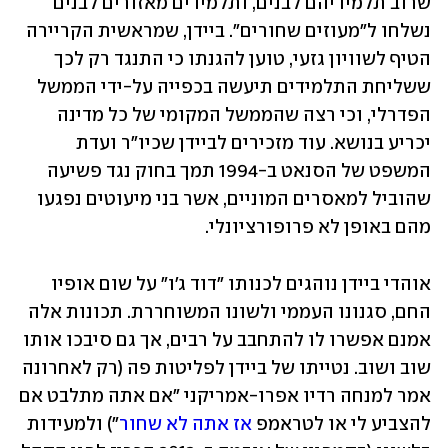
שרוב תלמידיהם לבנים, ותלמידים מאזורים לבנים 
נשלחו ל"מעוזים שחורים". ביידן, שמראשית הקריירה 
הטיף לשוויון גזעי, טוען להגנתו כי התנגד רק לכך 
ששליחת התלמידים תיעשה בכפייה על-ידי הממשל 
הפדרלי, וכי רצה שהממשל המקומי של כל מדינה 
יכריע בנושא. עוד מזכירים לביידן שכיו"ר ועדת 
המשפט של הסנאט ב-1994 תמך בחוק נגד פשיעה 
שהוביל למאסרים המוניים, אשר בני מיעוטים נפגעו 
מהם באופן לא פרופורציונלי.
אוהדי ביידן נוהגים לכנותו "דוד ג'ו" על שום אופיו 
החם, סגנונו העממי ולשונו המשוחררת. תכונות אלה 
אמנם אפשרו לו להתחבב על רבים, אך גם סיבכו אותו 
שוב ושוב. נטייתו של ביידן לפליטות פה (רק לאחרונה 
אמר למנחה רדיו אפרו-אמריקני "אם אתה מתלבט אם 
להצביע לי או לטראמפ 
אז אתה לא שחור
") ולמעידות 