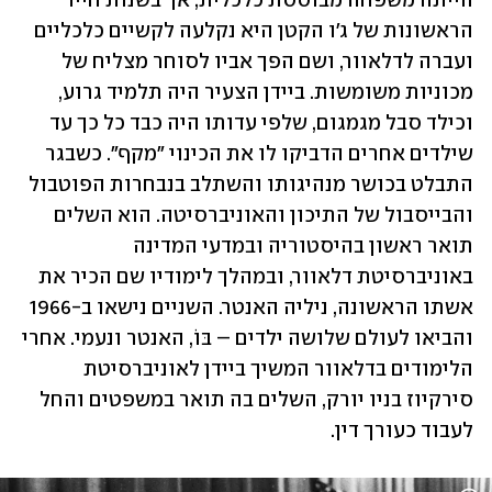
הייתה משפחה מבוססת כלכלית, אך בשנות חייו 
הראשונות של ג'ו הקטן היא נקלעה לקשיים כלכליים 
ועברה לדלאוור, ושם הפך אביו לסוחר מצליח של 
מכוניות משומשות. ביידן הצעיר היה תלמיד גרוע, 
וכילד סבל מגמגום, שלפי עדותו היה כבד כל כך עד 
שילדים אחרים הדביקו לו את הכינוי "מקף". כשבגר 
התבלט בכושר מנהיגותו והשתלב בנבחרות הפוטבול 
והבייסבול של התיכון והאוניברסיטה. הוא השלים 
תואר ראשון בהיסטוריה ובמדעי המדינה 
באוניברסיטת דלאוור, ובמהלך לימודיו שם הכיר את 
אשתו הראשונה, ניליה האנטר. השניים נישאו ב-1966 
והביאו לעולם שלושה ילדים – בּוֹ, האנטר ונעמי. אחרי 
הלימודים בדלאוור המשיך ביידן לאוניברסיטת 
סירקיוז בניו יורק, השלים בה תואר במשפטים והחל 
לעבוד כעורך דין.