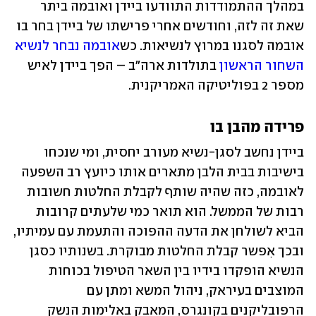
במהלך ההתמודדות התוודעו ביידן ואובמה ביתר 
שאת זה לזה, וחודשים אחרי פרישתו של ביידן בחר בו 
אובמה לסגנו במרוץ לנשיאות. כש
אובמה נבחר לנשיא 
השחור הראשון
 בתולדות ארה"ב – הפך ביידן לאיש 
מספר 2 בפוליטיקה האמריקנית.
פרידה מהבן בו
ביידן נחשב לסגן-נשיא מעורב יחסית, ומי שנכחו 
בישיבות בבית הלבן מתארים אותו כיועץ רב השפעה 
לאובמה, כזה שהיה שותף לקבלת החלטות חשובות 
רבות של הממשל. הוא תואר כמי שלעתים קרובות 
הביא לשולחן את הדעה ההפוכה והתעמת עם עמיתיו, 
ובכך אִפשר קבלת החלטות מבוקרת. בשנותיו כסגן 
הנשיא הופקדו בידיו בין השאר הטיפול בכוחות 
המוצבים בעיראק, ניהול המשא ומתן עם 
הרפובליקנים בקונגרס, המאבק באלימות הנשק 