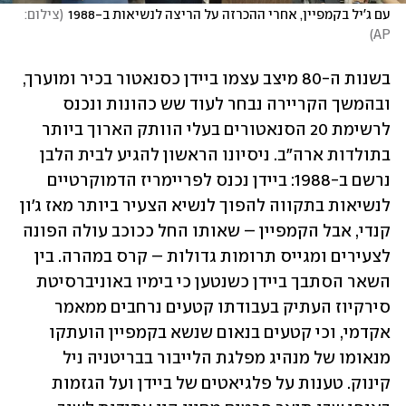
עם ג'יל בקמפיין, אחרי ההכרזה על הריצה לנשיאות ב-1988
(
צילום: 
)
AP
בשנות ה-80 מיצב עצמו ביידן כסנאטור בכיר ומוערך, 
ובהמשך הקריירה נבחר לעוד שש כהונות ונכנס 
לרשימת 20 הסנאטורים בעלי הוותק הארוך ביותר 
בתולדות ארה"ב. ניסיונו הראשון להגיע לבית הלבן 
נרשם ב-1988: ביידן נכנס לפריימריז הדמוקרטיים 
לנשיאות בתקווה להפוך לנשיא הצעיר ביותר מאז ג'ון 
קנדי, אבל הקמפיין – שאותו החל ככוכב עולה הפונה 
לצעירים ומגייס תרומות גדולות – קרס במהרה. בין 
השאר הסתבך ביידן כשנטען כי בימיו באוניברסיטת 
סירקיוז העתיק בעבודתו קטעים נרחבים ממאמר 
אקדמי, וכי קטעים בנאום שנשא בקמפיין הועתקו 
מנאומו של מנהיג מפלגת הלייבור בבריטניה ניל 
קינוק. טענות על פלגיאטים של ביידן ועל הגזמות 