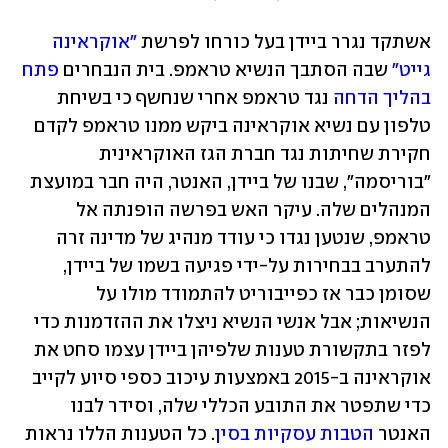
אשתקד נגרר ביידן בעל כורחו לפרשת 
"אוקראינה 
גייט"
 שבה הסתבך הנשיא טראמפ. בית הנבחרים 
פתח 
בהליך הדחה
 נגד טראמפ אחרי שנחשף כי בשיחת 
טלפון עם נשיא אוקראינה ביקש ממנו טראמפ לקדם 
חקירת שחיתות נגד חברת הגז האוקראינית 
"בוריסמה", שבנו של ביידן, האנטר, היה חבר במועצת 
המנהלים שלה. עיקר האש בפרשה הופנתה אל 
טראמפ, שנטען נגדו כי עודד מנהיג של מדינה זרה 
להתערב בבחירות על-ידי פגיעה בשמו של ביידן, 
שסומן כבר אז כפייבוריט להתמודד מולו על 
הנשיאות; אבל אנשי הנשיא ניצלו את ההזדמנות כדי 
לפזר בתקשורת טענות שלפיהן ביידן עצמו סחט את 
אוקראינה ב-2015 באמצעות עיכוב כספי סיוע לקייב 
כדי שתפטר את התובע הכללי שלה, וסידר לבנו 
האנטר 
הטבות עסקיות בסין
. כל הטענות הללו נראות 