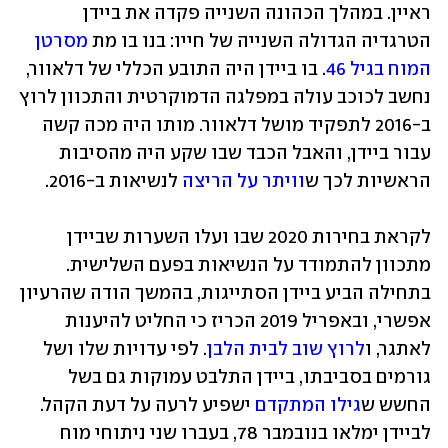
ראיין. במהלך הכהונה השנייה פקדה את ביידן 
הטרגדיה הגדולה השנייה של חייו: בנו בו מת 
מסרטן 
המוח בגיל 46
. בו ביידן היה התובע הכללי של דלאוור, 
נחשב לכוכב עולה במפלגה הדמוקרטית והתכוון לרוץ 
ב-2016 לתפקיד מושל דלאוור. מותו היה מכה קשה 
עבור ביידן, והאבל הכבד שבו שקע היה מהסיבות 
הראשיות לכך ש
וויתר על הריצה
 לנשיאות ב-2016. 
לקראת בחירות 2020 שבו ועלו השערות שביידן 
מתכוון להתמודד על הנשיאות בפעם השלישית. 
בתחילה הביע ביידן הסתייגות, בהמשך הודה שהרעיון 
אפשרי, ובאפריל 2019 הכריז כי החליט להיענות 
לאתגר, ו
לרוץ שוב לבית הלבן
. לפי עדויות שלו ושל 
גורמים בסביבתו, ביידן התלבט עמוקות גם בשל 
החשש ש
גילו המתקדם
 ישפיע לרעה על דעת הקהל. 
לביידן ימלאו בנובמבר 78, בעברו שני ניתוחי מוח 