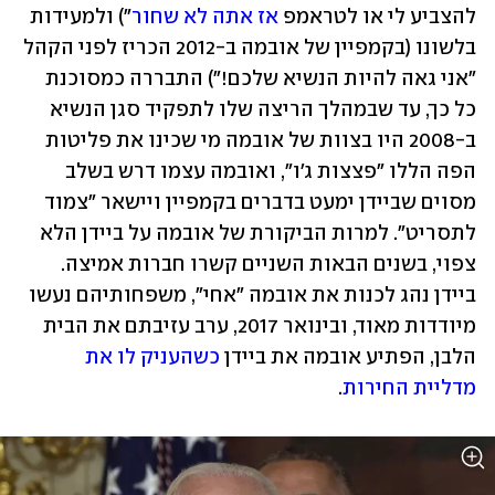
להצביע לי או לטראמפ 
אז אתה לא שחור
") ולמעידות 
בלשונו (בקמפיין של אובמה ב-2012 הכריז לפני הקהל 
"אני גאה להיות הנשיא שלכם!") התבררה כמסוכנת 
כל כך, עד שבמהלך הריצה שלו לתפקיד סגן הנשיא 
ב-2008 היו בצוות של אובמה מי שכינו את פליטות 
הפה הללו "פצצות ג'ו", ואובמה עצמו דרש בשלב 
מסוים שביידן ימעט בדברים בקמפיין ויישאר "צמוד 
לתסריט". למרות הביקורת של אובמה על ביידן הלא 
צפוי, בשנים הבאות השניים קשרו חברות אמיצה. 
ביידן נהג לכנות את אובמה "אחי", משפחותיהם נעשו 
מיודדות מאוד, ובינואר 2017, ערב עזיבתם את הבית 
הלבן, הפתיע אובמה את ביידן 
כשהעניק לו את 
מדליית החירות
.