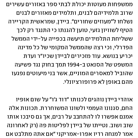
ממשפחות מעוטות יכולת לבתי ספר באזורים עשירים 
שרוב תלמידיהם לבנים, ותלמידים מאזורים לבנים 
נשלחו ל"מעוזים שחורים". ביידן, שמראשית הקריירה 
הטיף לשוויון גזעי, טוען להגנתו כי התנגד רק לכך 
ששליחת התלמידים תיעשה בכפייה על-ידי הממשל 
הפדרלי, וכי רצה שהממשל המקומי של כל מדינה 
יכריע בנושא. עוד מזכירים לביידן שכיו"ר ועדת 
המשפט של הסנאט ב-1994 תמך בחוק נגד פשיעה 
שהוביל למאסרים המוניים, אשר בני מיעוטים נפגעו 
מהם באופן לא פרופורציונלי.
אוהדי ביידן נוהגים לכנותו "דוד ג'ו" על שום אופיו 
החם, סגנונו העממי ולשונו המשוחררת. תכונות אלה 
אמנם אפשרו לו להתחבב על רבים, אך גם סיבכו אותו 
שוב ושוב. נטייתו של ביידן לפליטות פה (רק לאחרונה 
אמר למנחה רדיו אפרו-אמריקני "אם אתה מתלבט אם 