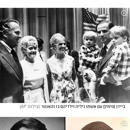
ביידן (מימין) עם אשתו ניליה וילדיהם בו והאנטר
(
צילום: AP
)