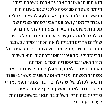
הוא היה הראשון בין ארבעה אחים. משפחת ביידן 
הייתה משפחה מבוססת כלכלית, אך בשנות חייו 
הראשונות של ג'ו הקטן היא נקלעה לקשיים כלכליים 
ועברה לדלאוור, ושם הפך אביו לסוחר מצליח של 
מכוניות משומשות. ביידן הצעיר היה תלמיד גרוע, 
וכילד סבל מגמגום, שלפי עדותו היה כבד כל כך עד 
שילדים אחרים הדביקו לו את הכינוי "מקף". כשבגר 
התבלט בכושר מנהיגותו והשתלב בנבחרות הפוטבול 
והבייסבול של התיכון והאוניברסיטה. הוא השלים 
תואר ראשון בהיסטוריה ובמדעי המדינה 
באוניברסיטת דלאוור, ובמהלך לימודיו שם הכיר את 
אשתו הראשונה, ניליה האנטר. השניים נישאו ב-1966 
והביאו לעולם שלושה ילדים – בּוֹ, האנטר ונעמי. אחרי 
הלימודים בדלאוור המשיך ביידן לאוניברסיטת 
סירקיוז בניו יורק, השלים בה תואר במשפטים והחל 
לעבוד כעורך דין.