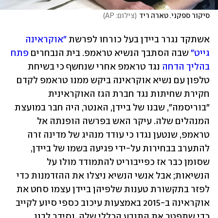
סיקור ספקני. טארה ריד
(
צילום: AP
)
אשתקד נגרר ביידן בעל כורחו לפרשת 
"אוקראינה 
גייט"
 שבה הסתבך הנשיא טראמפ. בית הנבחרים 
פתח 
בהליך הדחה
 נגד טראמפ אחרי שנחשף כי בשיחת 
טלפון עם נשיא אוקראינה ביקש ממנו טראמפ לקדם 
חקירת שחיתות נגד חברת הגז האוקראינית 
"בוריסמה", שבנו של ביידן, האנטר, היה חבר במועצת 
המנהלים שלה. עיקר האש בפרשה הופנתה אל 
טראמפ, שנטען נגדו כי עודד מנהיג של מדינה זרה 
להתערב בבחירות על-ידי פגיעה בשמו של ביידן, 
שסומן כבר אז כפייבוריט להתמודד מולו על 
הנשיאות; אבל אנשי הנשיא ניצלו את ההזדמנות כדי 
לפזר בתקשורת טענות שלפיהן ביידן עצמו סחט את 
אוקראינה ב-2015 באמצעות עיכוב כספי סיוע לקייב 
כדי שתפטר את התובע הכללי שלה, וסידר לבנו 