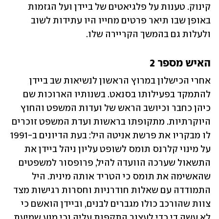
קינוק. טענות על פלגיאטים של ביידן ועל הגזמות 
באופן שבו תיאר פרטים מחייו היו עתידות לשוב 
ולעלות גם בהמשך הקריירה שלו.
האיש מספר 2
אחרי הכישלון במרוץ הראשון לנשיאות שב ביידן 
להתמקד בפעילותו בסנאט. בשנותיו הארוכות שם 
כיהן כחבר וכיושב הראש של ועדות המשפט והחוץ 
היוקרתיות. מתקופתו בראשות ועדת המשפט זוכרים 
לו מבקריו את פרשת אניטה היל: בעת הדיונים ב-1991 
על מינוי קלרנס תומס לשופט עליון ניהל ביידן את 
התשאול שערכה הוועדה להיל, פרופסור למשפטים 
שהאשימה את תומס כי הטריד אותה מינית. היל 
התמודדה עם שאלות חודרניות וחסרות רגישות מצד 
צוות שהורכב כולו מגברים לבנים, וביידן הואשם כי 
לא עשה די כדי לעצור התקפות עליה וכי מנע שמיעת 