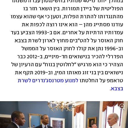
במהלך יותר מ-40 שנותיו בוושינגטון עברה משנתו 
הפוליטית של ביידן תמורות. בין השאר חזר בו 
מהתנגדותו להתרת הפלות, וטען כי אף שהוא עצמו 
עודנו מסתייג מהן – הוא אינו רוצה לכפות את 
עמדותיו הדתיות על אחרים. אם ב-1993 הצביע בעד 
חוק האוסר על להט"בים מחוץ לארון לשרת בצבא 
וב-1996 נתן את קולו לחוק האוסר על הממשל 
הפדרלי להכיר בנישואים חד-מיניים, ב-2012 כבר 
הצהיר כי הוא מרגיש "לחלוטין בנוח" עם הרעיון של 
נישואים בין בני זוג מאותו המין, וב-2019 תקף את 
טראמפ על החלטתו 
למנוע מטרנסג'נדרים לשרת 
בצבא
.