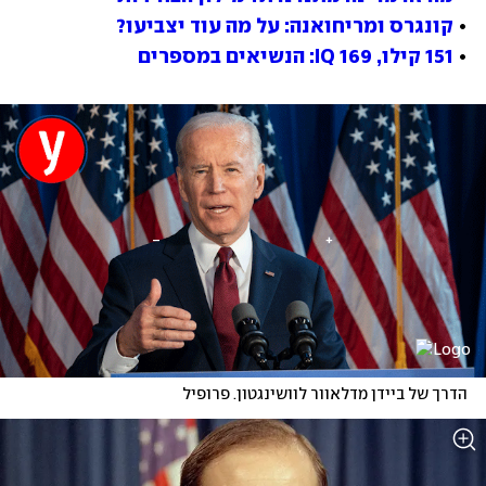
• 
קונגרס ומריחואנה: על מה עוד יצביעו?
• 
151 קילו, IQ 169: הנשיאים במספרים
הדרך של ביידן מדלאוור לוושינגטון. פרופיל