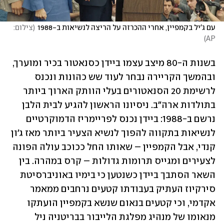
עם ג'יל בקמפיין, אחרי ההכרזה על הריצה לנשיאות ב-1988
(
צילום: 
)
AP
בשנות ה-80 מיצב עצמו ביידן כסנאטור בכיר ומוערך, 
ובהמשך הקריירה נבחר לעוד שש כהונות ונכנס 
לרשימת 20 הסנאטורים בעלי הוותק הארוך ביותר 
בתולדות ארה"ב. ניסיונו הראשון להגיע לבית הלבן 
נרשם ב-1988: ביידן נכנס לפריימריז הדמוקרטיים 
לנשיאות בתקווה להפוך לנשיא הצעיר ביותר מאז ג'ון 
קנדי, אבל הקמפיין – שאותו החל ככוכב עולה הפונה 
לצעירים ומגייס תרומות גדולות – קרס במהרה. בין 
השאר הסתבך ביידן כשנטען כי בימיו באוניברסיטת 
סירקיוז העתיק בעבודתו קטעים נרחבים ממאמר 
אקדמי, וכי קטעים בנאום שנשא בקמפיין הועתקו 
מנאומו של מנהיג מפלגת הלייבור בבריטניה ניל 