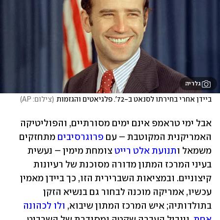
גלריה
ביידן אחרי בחירתו לסנאט ב-72'. פלגיאטים והגזמות
(
צילום: AP
)
אבל ימי טראמפ אינם ימים מסורתיים, והפוליטיקה 
האמריקנית המקוטבת – עם 
פרוגרסיבים
 מתחזקים 
משמאל ו
תנועת אלט רייט
 צומחת מימין – נעשית 
בעיני המרכז המתון מדורה מסוכנת של רעיונות 
קיצוניים. ובמציאות השברירית הזו, כך ביידן מאמין 
עכשיו, אמריקה מוכנה לבחור גם בנשיא הזקן 
בתולדותיה; איש המרכז המתון שיבוא, 
ולו לכהונה 
אחת
, ויוביל העברה שקטה ומסודרת של השרביט 