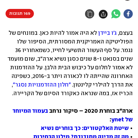
169 תגובות
בעצם, 
ג'ו ביידן
 לא היה אמור להיות כאן. במונחים של 
הפוליטיקה האמריקנית המסורתית, הסיפור שלו 
נגמר. על סף העשור התשיעי לחייו, כשמאחוריו 36 
שנים בסנאט ו-8 שנים כסגן נשיא ארה"ב, שום מועמד 
לא אמור לחלום על כיבוש הבית הלבן. על ההזדמנות 
האחרונה שהייתה לו לכאורה ויתר ב-2016, כשפינה 
את הדרך להילרי קלינטון. 
"חלון ההזדמנויות נסגר"
, 
הכריז אז, במה שנראה כאקורד הסיום של הקריירה.
ארה"ב בוחרת 2020 – סיקור נרחב 
בעמוד המיוחד 
של ynet
• 
שיטת האלקטורים: כך בוחרים נשיא
• 
מה זה מדינה מתנדנדת? מילון הבחירות