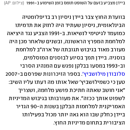
ביידן מצביע בזעם על השופט תומס בזמן השימוע ב-1991 
(
צילום: AP
)
בוועדת החוץ צבר ביידן ניסיון רב בדיפלומטיה 
הבינלאומית, ניסיון שעתיד היה לחזק את תדמיתו 
כמועמד לגיטימי לנשיאות. ב-1991 הצביע נגד היציאה 
למלחמת המפרץ הראשונה, ובשנים שלאחר מכן היה 
מעורב מאוד בגיבוש תגובתה של ארה"ב למלחמת 
בוסניה. ביידן תמך בסיוע לבוסנים המוסלמים, 
וב-1993 במסעו בבלקן נפגש עם המנהיג הסרבי 
סלובודן מילושביץ'
. בספר הזיכרונות שפרסם ב-2007 
טען כי כשמילושביץ' שאל אותו מה דעתו עליו השיב: 
"אני חושב שאתה חתיכת פושע מלחמה, ושצריך 
לשפוט אותך ככזה". את מעורבותו בגיבוש המדיניות 
האמריקנית למלחמות הבלקן בשנות ה-90 הגדיר 
ביידן כחלק שבו הוא גאה יותר מכול בפעילותו 
הציבורית בתחום מדיניות החוץ.