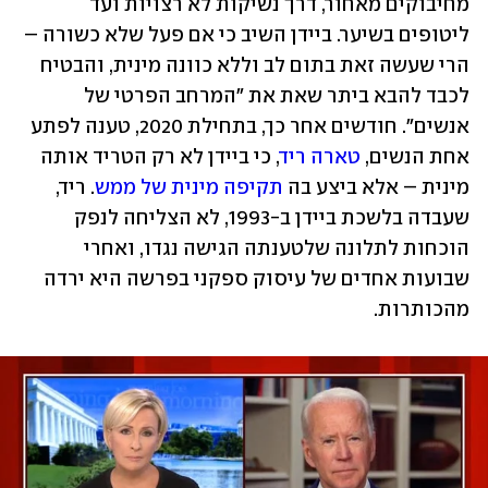
מחיבוקים מאחור, דרך נשיקות לא רצויות ועד 
ליטופים בשיער. ביידן השיב כי אם פעל שלא כשורה – 
הרי שעשה זאת בתום לב וללא כוונה מינית, והבטיח 
לכבד להבא ביתר שאת את "המרחב הפרטי של 
אנשים". חודשים אחר כך, בתחילת 2020, טענה לפתע 
אחת הנשים, 
טארה ריד
, כי ביידן לא רק הטריד אותה 
מינית – אלא ביצע בה 
תקיפה מינית של ממש
. ריד, 
שעבדה בלשכת ביידן ב-1993, לא הצליחה לנפק 
הוכחות לתלונה שלטענתה הגישה נגדו, ואחרי 
שבועות אחדים של עיסוק ספקני בפרשה היא ירדה 
מהכותרות.