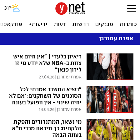
31
°
כותרות
מבזקים
חדשות
דעות
ידיעות+
פודקאסטי
אפרת עמורבן
ריאיון בלעדי | "אין היום איש
צוות ב-NBA שלא יודע מי זו
לירון פנאן"
אפרת עמורבן
|
27.04.26
"בשיא המשבר אמרתי לכל
הסוכנים של השחקנים: 'אם לא
יהיה שינוי - אין הפועל בעונה
הבאה'. זה עבד" | ריאיון מיוחד
אפרת עמורבן
|
14.04.26
מי נשאר, המתנדנדים והפקת
הלקחים: כך תיראה מכבי ת"א
בעונה הבאה