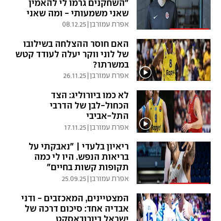
"השחקנים גרמו לי להאמין
שאני משמעותי - ומה שאני
אומר חשוב"
אפרת עמורבן
|
08.12.25
האם חוסר ההצלחה בשילובו
של לוני ווקר יעלה לעודד קטש
במשרתו?
אפרת עמורבן
|
26.11.25
לא כמו ביורוליג: הצד
הכחול-לבן של הדרבי
התל-אביבי
אפרת עמורבן
|
17.11.25
ריאיון בלעדי | "נאבקתי על
בריאות הנפש. היו לי כמה
תקופות קשות בחיים"
אפרת עמורבן
|
25.09.25
המצטיינים, המאכזבים - ודני
אבדיה אחד: סיכום דרכה של
ישראל ביורובאסקט