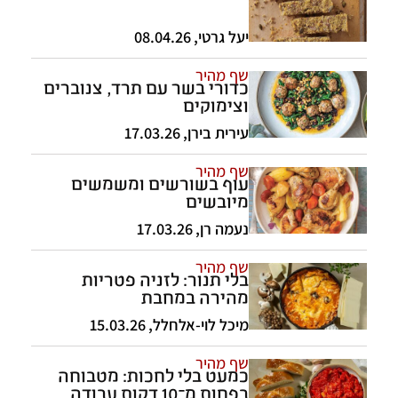
יעל גרטי
,
08.04.26
שף מהיר
כדורי בשר עם תרד, צנוברים
וצימוקים
עירית בירן
,
17.03.26
שף מהיר
עוף בשורשים ומשמשים
מיובשים
נעמה רן
,
17.03.26
שף מהיר
בלי תנור: לזניה פטריות
מהירה במחבת
מיכל לוי-אלחלל
,
15.03.26
שף מהיר
כמעט בלי לחכות: מטבוחה
בפחות מ־10 דקות עבודה