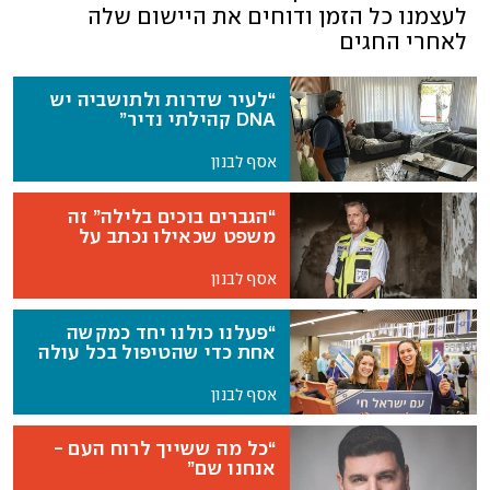
לעצמנו כל הזמן ודוחים את היישום שלה
לאחרי החגים
“לעיר שדרות ולתושביה יש
DNA קהילתי נדיר”
אסף לבנון
“הגברים בוכים בלילה” זה
משפט שכאילו נכתב על
מתנדבי זק”א
אסף לבנון
“פעלנו כולנו יחד כמקשה
אחת כדי שהטיפול בכל עולה
או חייל בודד לא יפגע”
אסף לבנון
“כל מה ששייך לרוח העם -
אנחנו שם”