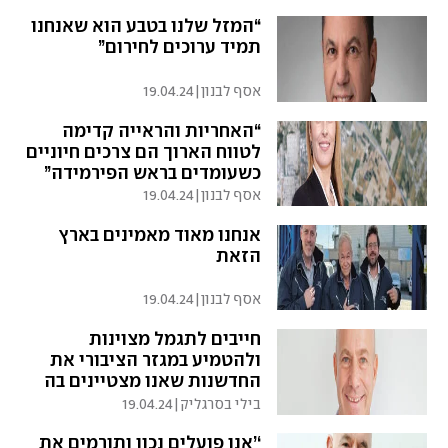
“המזל שלנו בטבע הוא שאנחנו
תמיד ערוכים לחירום”
אסף לבנון
|
19.04.24
“האחריות והראייה קדימה
לטווח הארוך הם צרכים חיוניים
כשעומדים בראש הפירמידה”
אסף לבנון
|
19.04.24
אנחנו מאוד מאמינים בארץ
הזאת
אסף לבנון
|
19.04.24
חייבים לתגמל מצוינות
ולהטמיע במגזר הציבורי את
החדשנות שאנו מצטיינים בה
במגזר הפרטי
בילי בסרגליק
|
19.04.24
‘’אנו פועלים נכון ותורמים את