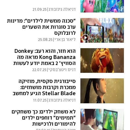
דניאלה גינזבורג
|
21.09.25
"סכנה ממשית לילדים": מדינות
ערב סוגרות את השערים
לרובלוקס
ליאור בן ארי
|
25.08.25
הוא חזר, והוא רעב: Donkey
Kong Bananza מראה מה
הסוויץ' 2 באמת יודע לעשות
דניס ויטצ'בסקי
|
22.07.25
סייבורגית סקסית, מוזיקה
ממכרת וקרבות מושחזים:
Stellar Blade הגיע למחשב
דניאלה גינזבורג
|
11.07.25
לא משחק ילדים: כך משחקים
"תמימים" דוחפים ילדים
להימורים ולרכישות