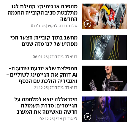
מהפכה או גימיק? קהילת לגו
מתלבטת סביב הקובייה החכמה
החדשה
אלכסנדרה לוקש
|
07.01.26
מחשב בתוך קובייה: הצעד הכי
מפתיע של לגו מזה שנים
דניאלה גינזבורג
|
06.01.26
המפלצת שלא יודעת שובע: ה-
AI דוחק את הגיימינג לשוליים -
ואנבידיה הולכת עם הכסף
דניאלה גינזבורג
|
21.12.25
חיזבאללה יוצא למלחמה על
הגיימרים: סדרת תעמולה
חדשה מאשימה את המערב
ב"שטיפת מוח"
ליאור בן ארי
|
02.12.25