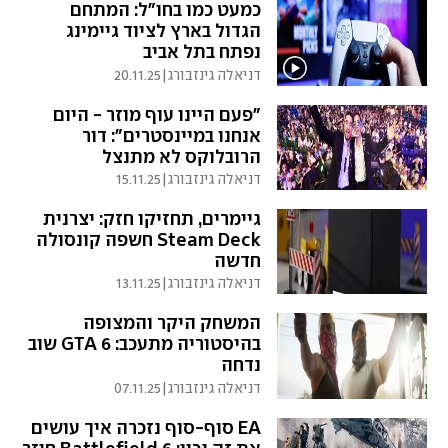
כמעט כמו בחו"ל: המתחם
הגדול בארץ לציוד גיימינג
נפתח בתל אביב
דניאלה גינזבורג
|
20.11.25
"פעם היינו עוף מוזר - היום
אנחנו במיינסטרים": דור
הרובלוקס לא מתנצל
דניאלה גינזבורג
|
15.11.25
גיימרים, תחזיקו חזק: יצרנית
Steam Deck חשפה קונסולה
חדשה
דניאלה גינזבורג
|
13.11.25
המשחק היקר והמצופה
בהיסטוריה מתעכב: GTA 6 שוב
נדחה
דניאלה גינזבורג
|
07.11.25
EA סוף-סוף נזכרה איך עושים