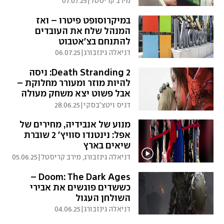
מירב קריסטל
|
07.07.25
במיקרוסופט פיטרו – ואז
המנהל שלח את העובדים
להתנחם בצ'אטבוט
דניאלה גינזבורג
|
06.07.25
Death Stranding 2: ניסה
להיות מוזר ומעורר מחלוקת –
אבל פשוט יצא משחק מעולה
דניס ויטצ'בסקי
|
28.06.25
מנוע של אנבידיה, מחירים של
אפל: נינטנדו סוויץ' 2 שוברת
שיאים בארץ
דניאלה גינזבורג, מירב קריסטל
|
05.06.25
Doom: The Dark Ages –
כששדים פוגשים את אבירי
השולחן העגול
דניאלה גינזבורג
|
04.06.25