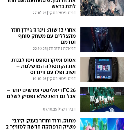
את זה נכון: Battlefield 6 חוזר
לתת בראש
דניס ויטצ'בסקי
|
27.10.25
אחרי 13 שנה: נינג'ה גיידן חוזר
מהצללים עם משחק סוחף
ומדמם
דניאלה גינזבורג
|
22.10.25
אסוס ומיקרוסופט ניסו לבנות
את הקונסולה המושלמת –
ושוב נפלו עם ווינדוס
דניס ויטצ'בסקי
|
19.10.25
FC 26 ריאליסטי ומרשים יותר –
אבל גם דואג שלא נפסיק לשלם
דביר רשף
|
07.10.25
מתוק, ורוד וחוזר בענק: קירבי
משיק הרפתקה חדשה לסוויץ' 2