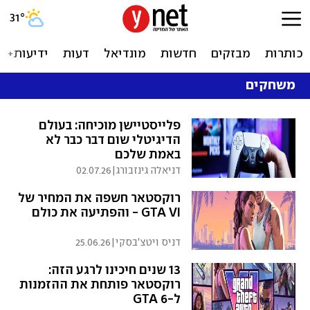
31
°
כותרות
מבזקים
חדשות
מונדיאל
דעות
ידיעות+
משחקים
פלייסטיישן מוכיחה: בעולם
הדיגיטלי שום דבר כבר לא
באמת שלכם
דניאלה גינזבורג
|
02.07.26
רוקסטאר חשפה את המחיר של
GTA VI - והפתיעה את כולם
דניס ויטצ'בסקי
|
25.06.26
13 שנים חיכינו לרגע הזה:
רוקסטאר פותחת את ההזמנות
ל-GTA 6