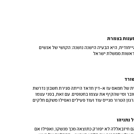
זענות בצמרת
ייחודית, היא הבעיה הישנה נושנה: הקושי של אנשים
בראשות ממשלת ישראל
 של חמאס עז א-דין חדאד הייתה סגירת חשבון נדרשת
תכנני טבח 7 באוקטובר ומי שהקיף את עצמו בחטופים. עם זאת, בפני עצמו
גון הטרור מגייס עוד ועוד פעילים ואפילו משקם חלקים
ם כבר מיואשת מהסירוב של חמאס להתפרק מנשקו. אלא
ע את הישרדותו בהתעקשות שלא לדבר על חלופה
 נתניהו
אם חיזבאללה לא יפורק כתוצאה מכך מנשקו, ואפילו אם