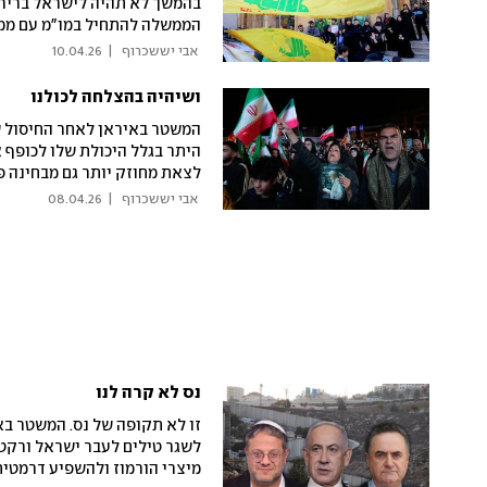
בהמשך לא תהיה לישראל בריר
הממשלה להתחיל במו"מ עם ממשל
ארגון הטרור השיעי
 אבי יששכרוף 
|
10.04.26
ושיהיה בהצלחה לכולנו
המשטר באיראן לאחר החיסול של ע
היתר בגלל היכולת שלו לכופף 
לצאת מחוזק יותר גם מבחינה פנ
 אבי יששכרוף 
|
08.04.26
נס לא קרה לנו
זו לא תקופה של נס. המשטר ב
לשגר טילים לעבר ישראל ורקט
מיצרי הורמוז ולהשפיע דרמטית