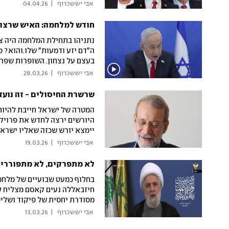
 אבי יששכרוף 
|
04.04.26
חודש למלחמה: האיש שרצה ל
נתניהו בתחילת המלחמה היה צר
ה"דם יזע ודמעות" שלו.והוא? 
בעצם על נצחון. השופרות שפרר
ביבי שרופים יצאו מגדרם
 אבי יששכרוף 
|
28.03.26
שרשרת החיסולים - זה נועז,
המטרה של ישראל חייבת להיו
היורשים ירצה לחדש את פרויקט 
יימצא יורש שכזה שאליו ישראל
 אבי יששכרוף 
|
19.03.26
לא מתפרקים, לא מתפוררי
בחלוף כמעט שבועיים של מלחמה
חיזבאללה נעים קאסם מצליח ל
מסודרת יחסית של פיקוד ושלי
 אבי יששכרוף 
|
13.03.26