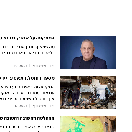
המתקפה על איזנקוט היא ג
מה שמציף יונתן אוריך בדרכו ה
בלשכת נתניהו לראות מזרחי 
 אבי יששכרוף 
|
10.06.26
מספר 1 חוסל, חמאס עדיין שורד
התקיפה על ראש הזרוע הצבאית
עם אחד ממ
אין לחיסול משמעות מדינית ואר
מהמטרו. במקביל, מועצת השלו
 אבי יששכרוף 
|
17.05.26
שישראל היא זו שמאפשרת כרג
ההחלטה החשובה והטובה של
גם אם לא ייצא מכך הסכם, גם 