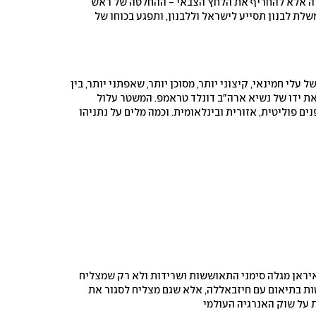
ה אלא להחריף את הלחץ הצבאי - ההחלטה של ראש
ת לבנון תסייע לישראל וללבנון, ותפגע בכוחו של
לי חמינאי, קיצוני יותר, מסוכן יותר, שאפתני יותר, בין
את ידו של נשיא ארה"ב דונלד טראמפ. המשטר עלול
ים פוליטית, אזורית ובינלאומית. וכמה מלים על נתניהו
איראן מגלה סימני התאוששות ושרידות ולא רק שמצליח
ות בתיאום עם חיזבאללה, אלא שגם מצליח לסגור את
 על שוק האנרגיה העולמי