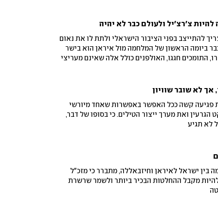
היות צ'רצ'יל ולעולם כבר לא יהיה
יך להתייצב בפני הציבור הישראלי ולתת לו את נאום
כבר ביומה הראשון של המלחמה מול איראן הוא בישר
ו, התומכים חגגו, האולפנים כולל אלה שאינם מעריצי
 אך לא שובר שוויון
ת פגיעה קשה ככל האפשר באפשרות שאחד מיורשי
הגרעין ואת מערך ייצור הטילים. כי בסופו של דבר,
 לא תגיע
ם
 בין ישראל לאיראן וחיזבאללה, מתברר כי מזכ"ל
היות מקבל ההחלטות הבכיר ביותר ולשמר שרשרת
טה