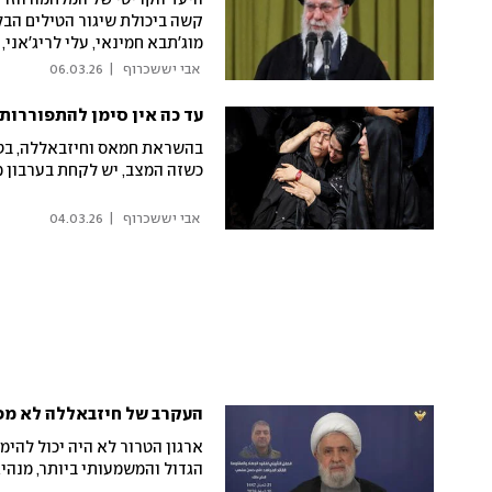
היעד הקריטי של המלחמה הזו צ
קשה ביכולת שיגור הטילים הבל
מוג'תבא חמינאי, עלי לריג'אני
שליחי טראמפ כבר בשיחות המו
 אבי יששכרוף 
|
06.03.26
עד כה אין סימן להתפוררות
בהשראת חמאס וחיזבאללה, בטה
כשזה המצב, יש לקחת בערבון מ
 אבי יששכרוף 
|
04.03.26
העקרב של חיזבאללה לא מפ
ארגון הטרור לא היה יכול להי
הגדול והמשמעותי ביותר, מנהיג