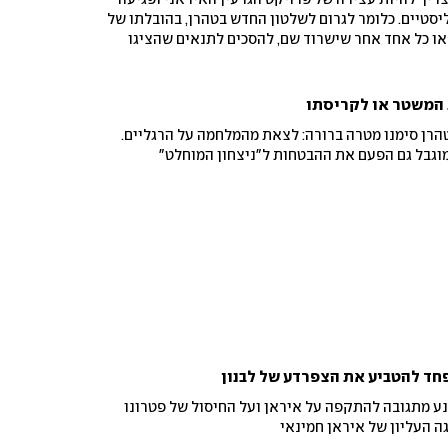
ריך להיות עצירה של פרויקט הגרעין האיראני ופגיעה
יסטיים. כלומר לגרום לשלטון החדש בטהרן, בהובלתו של
, או כל אחד אחר שישרוד שם, להסכים לתנאים שהציגו
קדמות עם איראן
 המשטר או לקריסתו
רן סימנו מטרה ברורה: לצאת מהמלחמה על הרגליים.
וגבל גם הפעם את ההבטחות ל"ניצחון המוחלט"
חד להטביע את הצפרדע של לבנון
מנע מתגובה להתקפה על איראן ועל החיסול של פטרונו
ה העליון של איראן חמינאי