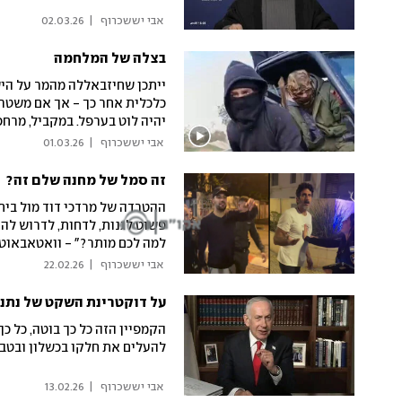
 אבי יששכרוף 
|
02.03.26
בצלה של המלחמה
ייתכן שחיזבאללה מהמר על הי
כלכלית אחר כך - אך אם משטר 
יהיה לוט בערפל. במקביל, מרח
 אבי יששכרוף 
|
01.03.26
זה סמל של מחנה שלם זה?
ההטרדה של מרדכי דוד מול בית
פשוט לגנות, לדחות, לדרוש לה
למה לכם מותר?" - וואטאבאוטיז
 אבי יששכרוף 
|
22.02.26
על דוקטרינת השקט של נתניה
הקמפיין הזה כל כך בוטה, כל כך
להעלים את חלקו בכשלון ובטבח
 אבי יששכרוף 
|
13.02.26