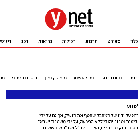
כלה
ספורט
תרבות
רכילות
בריאות
רכב
דיגיטל
רגמן
נחום ברנע
יוסי יהושוע
סימה קדמון
בן-דרור ימיני
סמד
מנוע
א על ידיו של המחבל שחטף את הנשק, אך גם על ידי
מות וטרור יהודי ללא הפרעה, על ידי משטרת ישראל
פירי חוק סדרתיים, ועל ידי צה"ל ושב"כ שחוששים
פרובוקציות