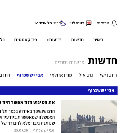
מבזקים
דווחו לנו
°
31
תל אביב
ראשי
חדשות
ידיעות+
פודקאסטים
כל
חדשות
פרשנות וטורים
רון בן ישי
נדב איל
מורן אזולאי
אבי יששכרוף
רונן ב
אבי יששכרוף
את הפיגוע הזה אפשר היה ל
הדם שנשפך באירוע בכפר תל הו
הממשלה שמאפשרת ביודעין אלי
שנותנת גיבוי מלא לחבורה של מ
להתעמת עם חבורה של מחפשי 
 אבי יששכרוף 
|
25.07.26